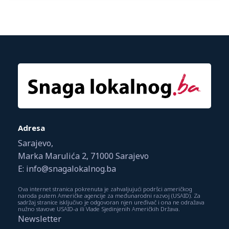
Adresa
Sarajevo,
Marka Marulića 2, 71000 Sarajevo
E: info@snagalokalnog.ba
Ova internet stranica pokrenuta je zahvaljujući podršci američkog
naroda putem Američke agencije za međunarodni razvoj (USAID). Za
sadržaj stranice isključivo je odgovoran njen uređivač i ona ne odražava
nužno stavove USAID-a ili Vlade Sjedinjenih Američkih Država.
Newsletter