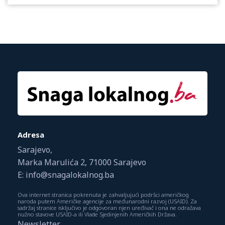
Adresa
Sarajevo,
Marka Marulića 2, 71000 Sarajevo
E: info@snagalokalnog.ba
Ova internet stranica pokrenuta je zahvaljujući podršci američkog
naroda putem Američke agencije za međunarodni razvoj (USAID). Za
sadržaj stranice isključivo je odgovoran njen uređivač i ona ne odražava
nužno stavove USAID-a ili Vlade Sjedinjenih Američkih Država.
Newsletter