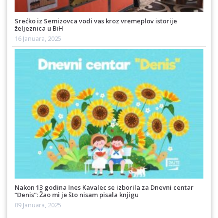
Srećko iz Semizovca vodi vas kroz vremeplov istorije
željeznica u BiH
16 Januara, 2025
Nakon 13 godina Ines Kavalec se izborila za Dnevni centar
“Denis”: Žao mi je što nisam pisala knjigu
09 Januara, 2025