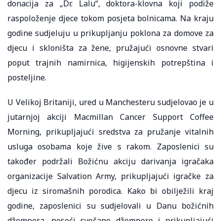
donacija za „Dr. Lalu“, doktora-klovna koji podiže
raspoloženje djece tokom posjeta bolnicama. Na kraju
godine sudjeluju u prikupljanju poklona za domove za
djecu i skloništa za žene, pružajući osnovne stvari
poput trajnih namirnica, higijenskih potrepština i
posteljine.
U Velikoj Britaniji, ured u Manchesteru sudjelovao je u
jutarnjoj akciji Macmillan Cancer Support Coffee
Morning, prikupljajući sredstva za pružanje vitalnih
usluga osobama koje žive s rakom. Zaposlenici su
također podržali Božićnu akciju darivanja igračaka
organizacije Salvation Army, prikupljajući igračke za
djecu iz siromašnih porodica. Kako bi obilježili kraj
godine, zaposlenici su sudjelovali u Danu božićnih
džempera, noseći svečane džempere i prikupljajući