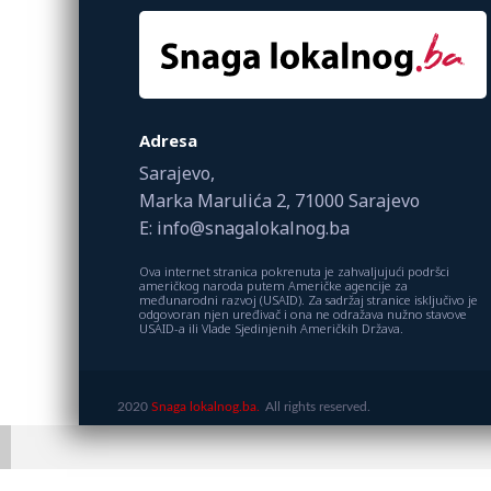
Adresa
Sarajevo,
Marka Marulića 2, 71000 Sarajevo
E: info@snagalokalnog.ba
Ova internet stranica pokrenuta je zahvaljujući podršci
američkog naroda putem Američke agencije za
međunarodni razvoj (USAID). Za sadržaj stranice isključivo je
odgovoran njen uređivač i ona ne odražava nužno stavove
USAID-a ili Vlade Sjedinjenih Američkih Država.
2020
Snaga lokalnog.ba.
All rights reserved.