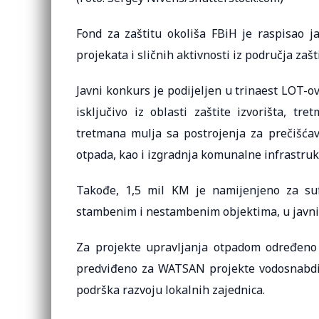
Fond za zaštitu okoliša FBiH je raspisao j
projekata i sličnih aktivnosti iz područja zašt
Javni konkurs je podijeljen u trinaest LOT-o
isključivo iz oblasti zaštite izvorišta, t
tretmana mulja sa postrojenja za prečišća
otpada, kao i izgradnja komunalne infrastruk
Takođe, 1,5 mil KM je namijenjeno za suf
stambenim i nestambenim objektima, u javnim
Za projekte upravljanja otpadom određeno
predviđeno za WATSAN projekte vodosnabdijev
podrška razvoju lokalnih zajednica.