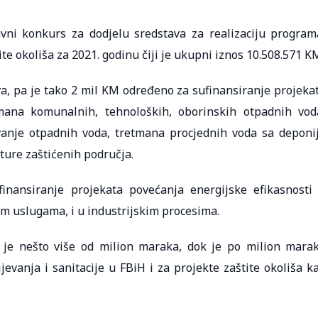
avni konkurs za dodjelu sredstava za realizaciju program
ite okoliša za 2021. godinu čiji je ukupni iznos 10.508.571 K
va, pa je tako 2 mil KM određeno za sufinansiranje projeka
retmana komunalnih, tehnoloških, oborinskih otpadnih vod
vanje otpadnih voda, tretmana procjednih voda sa deponi
ture zaštićenih područja.
inansiranje projekata povećanja energijske efikasnosti
 uslugama, i u industrijskim procesima.
 je nešto više od milion maraka, dok je po milion mara
anja i sanitacije u FBiH i za projekte zaštite okoliša k