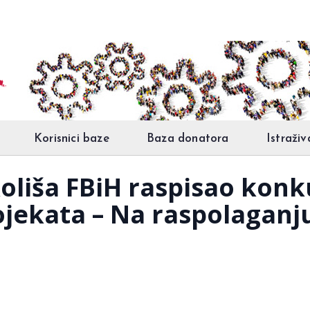
Korisnici baze
Baza donatora
Istraživ
koliša FBiH raspisao konk
ojekata – Na raspolaganj