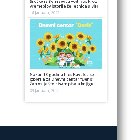
Srećko iz Semizovca vodi vas kroz
vremeplov istorije željeznica u BiH
16 Januara, 2025
Nakon 13 godina Ines Kavalec se
izborila za Dnevni centar “Denis”:
Žao mi je što nisam pisala knjigu
09 Januara, 2025