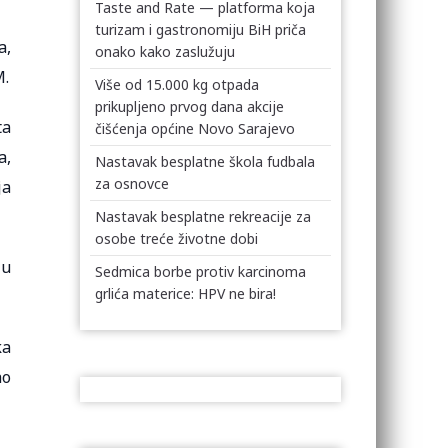
Taste and Rate — platforma koja
turizam i gastronomiju BiH priča
a,
onako kako zaslužuju
M.
Više od 15.000 kg otpada
prikupljeno prvog dana akcije
ta
čišćenja općine Novo Sarajevo
a,
Nastavak besplatne škola fudbala
za osnovce
ja
Nastavak besplatne rekreacije za
osobe treće životne dobi
 u
Sedmica borbe protiv karcinoma
grlića materice: HPV ne bira!
ka
ao