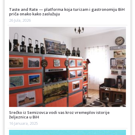
Taste and Rate — platforma koja turizam i gastronomiju BiH
priča onako kako zaslužuju
26 Jula, 2026
Srećko iz Semizovca vodi vas kroz vremeplov istorije
željeznica u BiH
16 Januara, 2025