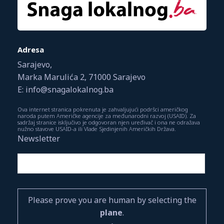
Adresa
Sarajevo,
Marka Marulića 2, 71000 Sarajevo
E: info@snagalokalnog.ba
Ova internet stranica pokrenuta je zahvaljujući podršci američkog
naroda putem Američke agencije za međunarodni razvoj (USAID). Za
sadržaj stranice isključivo je odgovoran njen uređivač i ona ne odražava
nužno stavove USAID-a ili Vlade Sjedinjenih Američkih Država.
Newsletter
Please prove you are human by selecting the
plane
.