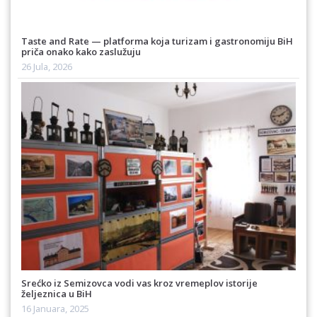
Taste and Rate — platforma koja turizam i gastronomiju BiH
priča onako kako zaslužuju
26 Jula, 2026
Srećko iz Semizovca vodi vas kroz vremeplov istorije
željeznica u BiH
16 Januara, 2025