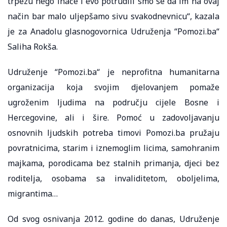
trpezu nego inače i evo potrudili smo se da im na ovaj
način bar malo uljepšamo sivu svakodnevnicu“, kazala
je za Anadolu glasnogovornica Udruženja “Pomozi.ba“
Saliha Rokša.
Udruženje “Pomozi.ba“ je neprofitna humanitarna
organizacija koja svojim djelovanjem pomaže
ugroženim ljudima na području cijele Bosne i
Hercegovine, ali i šire. Pomoć u zadovoljavanju
osnovnih ljudskih potreba timovi Pomozi.ba pružaju
povratnicima, starim i iznemoglim licima, samohranim
majkama, porodicama bez stalnih primanja, djeci bez
roditelja, osobama sa invaliditetom, oboljelima,
migrantima…
Od svog osnivanja 2012. godine do danas, Udruženje