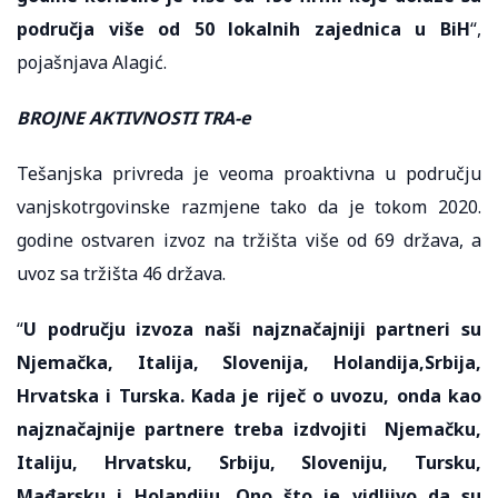
područja više od 50 lokalnih zajednica u BiH
“,
pojašnjava Alagić.
BROJNE AKTIVNOSTI TRA-e
Tešanjska privreda je veoma proaktivna u području
vanjskotrgovinske razmjene tako da je tokom 2020.
godine ostvaren izvoz na tržišta više od 69 država, a
uvoz sa tržišta 46 država.
“
U području izvoza naši najznačajniji partneri su
Njemačka, Italija, Slovenija, Holandija,Srbija,
Hrvatska i Turska. Kada je riječ o uvozu, onda kao
najznačajnije partnere treba izdvojiti Njemačku,
Italiju, Hrvatsku, Srbiju, Sloveniju, Tursku,
Mađarsku i Holandiju. Ono što je vidljivo da su