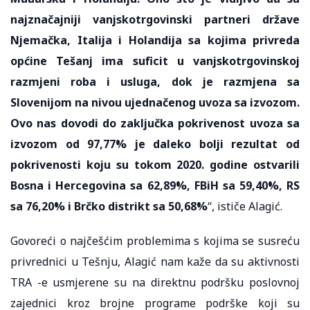
najznačajniji vanjskotrgovinski partneri države
Njemačka, Italija i Holandija sa kojima privreda
općine Tešanj ima suficit u vanjskotrgovinskoj
razmjeni roba i usluga, dok je razmjena sa
Slovenijom na nivou ujednačenog uvoza sa izvozom.
Ovo nas dovodi do zaključka pokrivenost uvoza sa
izvozom od 97,77% je daleko bolji rezultat od
pokrivenosti koju su tokom 2020. godine ostvarili
Bosna i Hercegovina sa 62,89%, FBiH sa 59,40%, RS
sa 76,20% i Brčko distrikt sa 50,68%
“, ističe Alagić.
Govoreći o najčešćim problemima s kojima se susreću
privrednici u Tešnju, Alagić nam kaže da su aktivnosti
TRA -e usmjerene su na direktnu podršku poslovnoj
zajednici kroz brojne programe podrške koji su