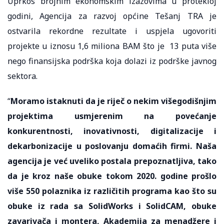
Uprkos brojnim ekonomskim izazovima u protekloj
godini, Agencija za razvoj općine Tešanj TRA je
ostvarila rekordne rezultate i uspjela ugovoriti
projekte u iznosu 1,6 miliona BAM što je 13 puta više
nego finansijska podrška koja dolazi iz podrške javnog
sektora.
“
Moramo istaknuti da je riječ o nekim višegodišnjim
projektima usmjerenim na povećanje
konkurentnosti, inovativnosti, digitalizacije i
dekarbonizacije u poslovanju domaćih firmi. Naša
agencija je već uveliko postala prepoznatljiva, tako
da je kroz naše obuke tokom 2020. godine prošlo
više 550 polaznika iz različitih programa kao što su
obuke iz rada sa SolidWorks i SolidCAM, obuke
zavarivača i montera, Akademija za menadžere i