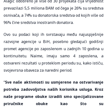
Alagić odobreno je više od 30 projekata čija vrijednost
prevazilazi 5,5 miliona BAM od čega je 26% su sredstva
osnivača, a 74% su donatorska sredstva od kojih više od
96% čine sredstva inostranih donatora.
Ovo su podaci koji ih svrstavaju među najuspješnije
razvojne agencije u BiH, posebno gledajući godišnji
promet agencije po zaposlenom u zadnjih 10 godina u
kontinuitetu. Naime, imaju samo 4 zaposlena, a
ostvareni rezultati u proteklom periodu su, kako ističu,
svojevrsna obaveza za naredni period.
“
Sve naše aktivnosti su usmjerene na ostvarivanje
potreba zadovoljstva naših korisnika usluga. Kroz
naše programe obuke izradili smo specijalizovane
priručnike obuke kao što su