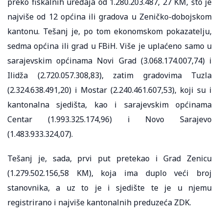
preko fiskalnih uređaja od 1.280.203.487, 27 KM, što je
najviše od 12 općina ili gradova u Zeničko-dobojskom
kantonu. Tešanj je, po tom ekonomskom pokazatelju,
sedma općina ili grad u FBiH. Više je uplaćeno samo u
sarajevskim općinama Novi Grad (3.068.174.007,74) i
Ilidža (2.720.057.308,83), zatim gradovima Tuzla
(2.324.638.491,20) i Mostar (2.240.461.607,53), koji su i
kantonalna sjedišta, kao i sarajevskim općinama
Centar (1.993.325.174,96) i Novo Sarajevo
(1.483.933.324,07).
Tešanj je, sada, prvi put pretekao i Grad Zenicu
(1.279.502.156,58 KM), koja ima duplo veći broj
stanovnika, a uz to je i sjedište te je u njemu
registrirano i najviše kantonalnih preduzeća ZDK.