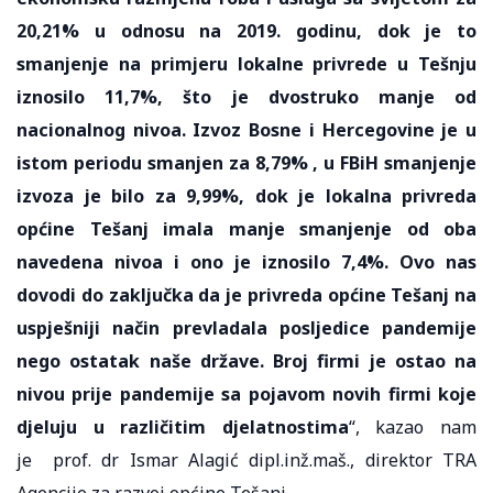
20,21% u odnosu na 2019. godinu, dok je to
smanjenje na primjeru lokalne privrede u Tešnju
iznosilo 11,7%, što je dvostruko manje od
nacionalnog nivoa. Izvoz Bosne i Hercegovine je u
istom periodu smanjen za 8,79% , u FBiH smanjenje
izvoza je bilo za 9,99%, dok je lokalna privreda
općine Tešanj imala manje smanjenje od oba
navedena nivoa i ono je iznosilo 7,4%. Ovo nas
dovodi do zaključka da je privreda općine Tešanj na
uspješniji način prevladala posljedice pandemije
nego ostatak naše države. Broj firmi je ostao na
nivou prije pandemije sa pojavom novih firmi koje
djeluju u različitim djelatnostima
“, kazao nam
je prof. dr Ismar Alagić dipl.inž.maš., direktor TRA
Agencije za razvoj općine Tešanj.