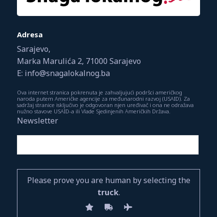
Adresa
Sarajevo,
Marka Marulića 2, 71000 Sarajevo
E: info@snagalokalnog.ba
Ova internet stranica pokrenuta je zahvaljujući podršci američkog
naroda putem Američke agencije za međunarodni razvoj (USAID). Za
sadržaj stranice isključivo je odgovoran njen uređivač i ona ne odražava
nužno stavove USAID-a ili Vlade Sjedinjenih Američkih Država.
Newsletter
Please prove you are human by selecting the
truck
.