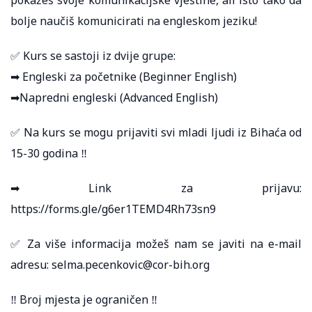
bolje naučiš komunicirati na engleskom jeziku!
✅ Kurs se sastoji iz dvije grupe:
➡ Engleski za početnike (Beginner English)
➡Napredni engleski (Advanced English)
✅ Na kurs se mogu prijaviti svi mladi ljudi iz Bihaća od
15-30 godina ‼
➡ Link za prijavu:
https://forms.gle/g6er1TEMD4Rh73sn9
✅ Za više informacija možeš nam se javiti na e-mail
adresu: selma.pecenkovic@cor-bih.org
‼ Broj mjesta je ograničen ‼