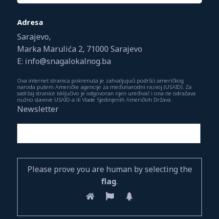
Adresa
Sarajevo,
Marka Marulića 2, 71000 Sarajevo
E: info@snagalokalnog.ba
Ova internet stranica pokrenuta je zahvaljujući podršci američkog
naroda putem Američke agencije za međunarodni razvoj (USAID). Za
sadržaj stranice isključivo je odgovoran njen uređivač i ona ne odražava
nužno stavove USAID-a ili Vlade Sjedinjenih Američkih Država.
Newsletter
Please prove you are human by selecting the
flag
.