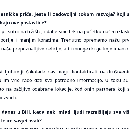
etnička priča, jeste li zadovoljni tokom razvoja? Koji 
baju ove poslastice?
prisutni na tržištu, i dalje smo tek na početku našeg izlas
a sporije i manjim koracima. Trenutno opremamo našu pr
i naše prepoznatljive delicije, ali i mnoge druge koje imamo
vi ljubitelji čokolade nas mogu kontaktirati na društven
o im vrlo rado dati sve potrebne informacije. U toku su
 to na pažljivo odabrane lokacije, kod onih partnera koji 
oizvoda.
is danas u BiH, kada neki mladi ljudi razmišljaju sve vi
ste im savjetovali?