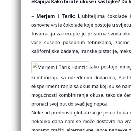
eKapija: Kako birate ukuse i sastojke? Da li
– Merjem i Tarik:
Ljubiteljima čokolade ž
osnovne vrste čokolade koje postoje u svijetu, 
Inspiracija za recepte je prisutna svuda ok
voće sušeno posebnim tehnikama, začine, 
kalifornijske bademe, iranske pistacije, meks
Iako postoje mnog
kombiniraju sa određenim dodacima, Bashka
eksperimentiranja sa okusima koji su se na
mogućnosti kombiniranja okusa, tako da ćem
pronaći svoj put do svačijeg nepca.
Neke od prednosti globalizacije jesu i to da
nekoliko dana nam se može dostaviti na vrat
moramo tražiti alternativne lance nabavke za