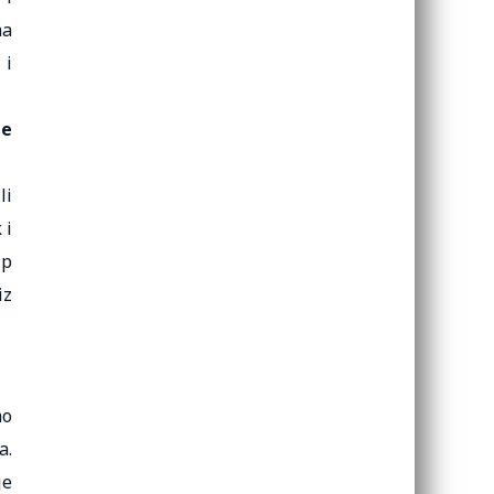
ma
 i
te
li
 i
Up
iz
mo
a.
je