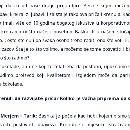
ji dolazi od naše drage prijateljice Berine kojim može
vi kreira iz ljubavi. I zaista je tako ova priča i krenula. Ka
 imali više od 10 godina bogatog iskustva u korporativn
a kreiramo nešto naše, i posebno. Baška ili u našem sluča
 Često ste čuli da svaka osoba treba raditi ono što voli. E,
 izazov. Šta je to što volimo, a možemo se tome posvetiti i bi
to što radimo?
e čokolade, a i one koji to tek treba da postanu, upoznamo 
udimo proizvod koji kvalitetom i izgledom može da pari
a čokolade.
krenuli da razvijate priču? Koliko je važna priprema da 
 Merjem i Tarik:
Bashka je počela kao hobi kojem bismo 
vnih poslovnih obaveza. Krenuli su mjeseci istraživan