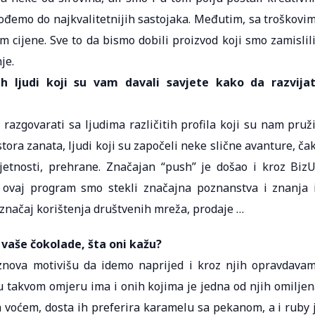
ođemo do najkvalitetnijih sastojaka. Međutim, sa troškovi
cijene. Sve to da bismo dobili proizvod koji smo zamislili
je.
ih ljudi koji su vam davali savjete kako da razvija
 razgovarati sa ljudima različitih profila koji su nam pruži
ra zanata, ljudi koji su započeli neke slične avanture, čak
etnosti, prehrane. Značajan “push” je došao i kroz Biz
z ovaj program smo stekli značajna poznanstva i znanja 
 značaj korištenja društvenih mreža, prodaje …
i vaše čokolade, šta oni kažu?
iznova motivišu da idemo naprijed i kroz njih opravdava
u takvom omjeru ima i onih kojima je jedna od njih omiljen
a voćem, dosta ih preferira karamelu sa pekanom, a i ruby 