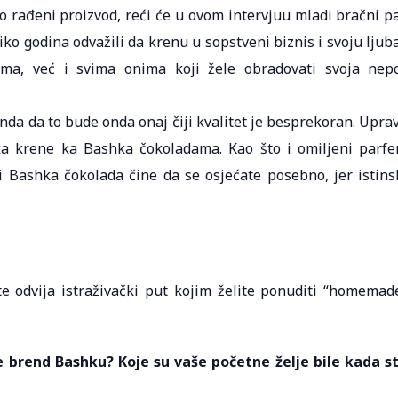
no rađeni proizvod, reći će u ovom intervjuu mladi bračni pa
iko godina odvažili da krenu u sopstveni biznis i svoju ljub
ma, već i svima onima koji žele obradovati svoja nep
nda da to bude onda onaj čiji kvalitet je besprekoran. Upra
ka krene ka Bashka čokoladama. Kao što i omiljeni parf
i Bashka čokolada čine da se osjećate posebno, jer istins
te odvija istraživački put kojim želite ponuditi “homemad
te brend Bashku? Koje su vaše početne želje bile kada s