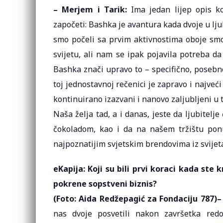
– Merjem i Tarik:
Ima jedan lijep opis ko
započeti: Bashka je avantura kada dvoje u ljuba
smo počeli sa prvim aktivnostima oboje smo
svijetu, ali nam se ipak pojavila potreba d
Bashka znači upravo to – specifično, posebno.
toj jednostavnoj rečenici je zapravo i najveći
kontinuirano izazvani i nanovo zaljubljeni u 
Naša želja tad, a i danas, jeste da ljubitelj
čokoladom, kao i da na našem tržištu pon
najpoznatijim svjetskim brendovima iz svijet
eKapija: Koji su bili prvi koraci kada ste 
pokrene sopstveni biznis?
(Foto: Aida Redžepagić za Fondaciju 787)
–
nas dvoje posvetili nakon završetka redo