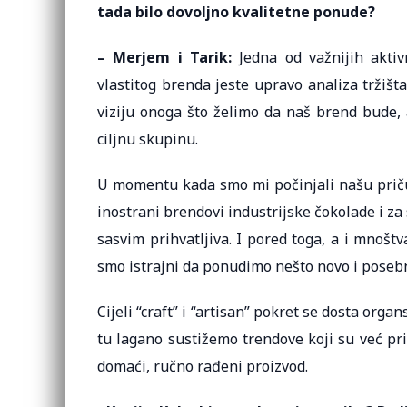
tada bilo dovoljno kvalitetne ponude?
– Merjem i Tarik:
Jedna od važnijih aktiv
vlastitog brenda jeste upravo analiza tržiš
viziju onoga što želimo da naš brend bude, 
ciljnu skupinu.
U momentu kada smo mi počinjali našu priču 
inostrani brendovi industrijske čokolade i za 
sasvim prihvatljiva. I pored toga, a i mnoštv
smo istrajni da ponudimo nešto novo i poseb
Cijeli “craft” i “artisan” pokret se dosta organ
tu lagano sustižemo trendove koji su već pri
domaći, ručno rađeni proizvod.