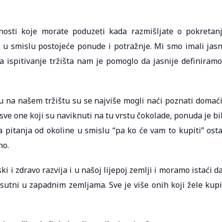
nosti koje morate poduzeti kada razmišljate o pokretan
ta u smislu postojeće ponude i potražnje. Mi smo imali jas
a ispitivanje tržišta nam je pomoglo da jasnije definiramo
na našem tržištu su se najviše mogli naći poznati domaći
sve one koji su naviknuti na tu vrstu čokolade, ponuda je bi
a pitanja od okoline u smislu “pa ko će vam to kupiti” osta
no.
ski i zdravo razvija i u našoj lijepoj zemlji i moramo istaći da
sutni u zapadnim zemljama. Sve je više onih koji žele kupi