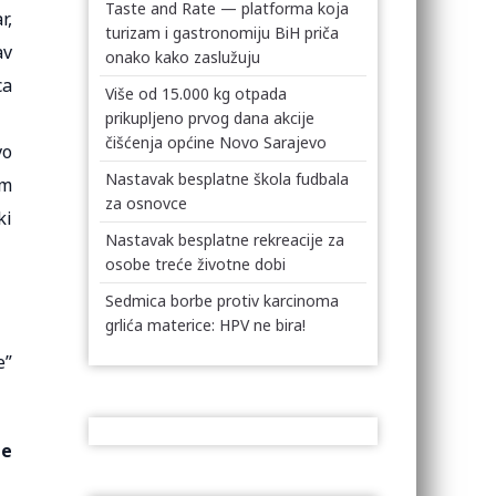
Taste and Rate — platforma koja
r,
turizam i gastronomiju BiH priča
av
onako kako zaslužuju
ca
Više od 15.000 kg otpada
prikupljeno prvog dana akcije
čišćenja općine Novo Sarajevo
vo
Nastavak besplatne škola fudbala
em
za osnovce
ki
Nastavak besplatne rekreacije za
osobe treće životne dobi
Sedmica borbe protiv karcinoma
grlića materice: HPV ne bira!
e”
te