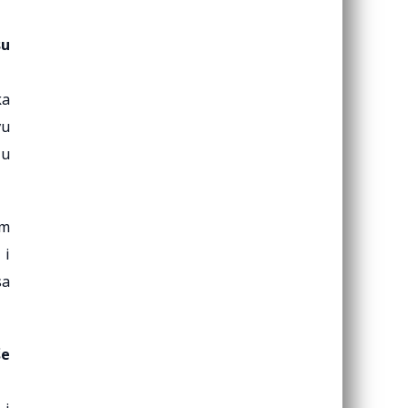
su
ka
vu
 u
im
 i
sa
še