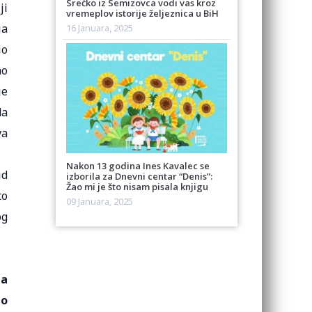
Srećko iz Semizovca vodi vas kroz
ji
vremeplov istorije željeznica u BiH
ja
16 Januara, 2025
io
mo
je
da
va
Nakon 13 godina Ines Kavalec se
id
izborila za Dnevni centar “Denis”:
Žao mi je što nisam pisala knjigu
to
09 Januara, 2025
og
ta
do