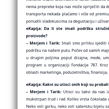
nema prepreke koja nas može spriječiti da d
transporta nekada plaćamo i više od premium 
ponudili sladokuscima za degustaciju i uživan
eKapija: Da li ste imali podršku stručn
proizvode?
– Merjem i Tarik:
Imali smo priliku sjediti i
podršku na našem putu. Počev od samih majsto
u drugim poljima poput dizajna, mode, umj
program u organizaciji Fondacije 787. Kro
oblasti marketinga, poduzetništva, finansija,
eKapija: Kakvi su utisci onih koji su probal
– Merjem i Tarik:
Utisci su takvi da nas 
mukotrpan trud i rad. Koliko vrsta čokolada 
Neko voli gorku, neko voli satensku bijelu s