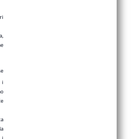
ri
a,
ne
se
 i
no
će
za
da
 i