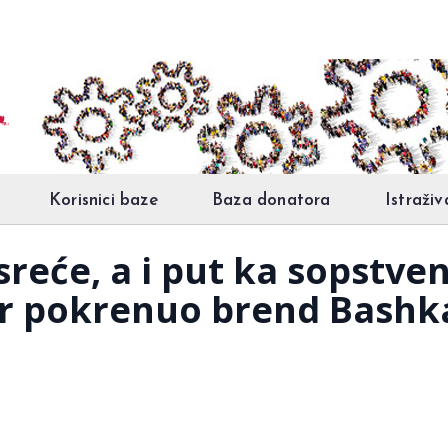
Korisnici baze
Baza donatora
Istraživ
sreće, a i put ka sopstv
par pokrenuo brend Bashk