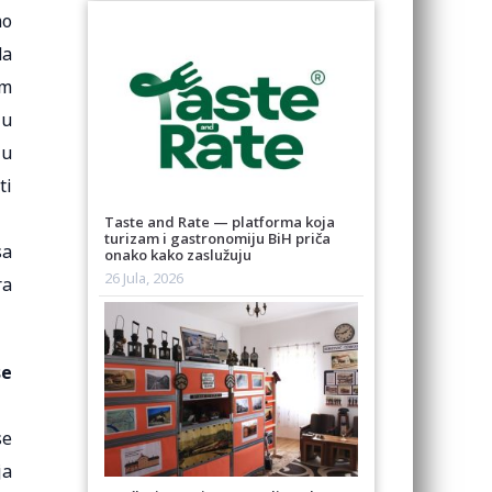
mo
da
om
ju
 u
ti
Taste and Rate — platforma koja
turizam i gastronomiju BiH priča
sa
onako kako zaslužuju
26 Jula, 2026
ra
se
se
ja