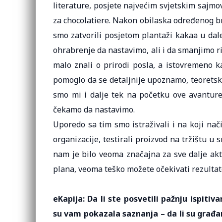
literature, posjete najvećim svjetskim sajmov
za chocolatiere. Nakon obilaska određenog bro
smo zatvorili posjetom plantaži kakaa u dale
ohrabrenje da nastavimo, ali i da smanjimo r
malo znali o prirodi posla, a istovremeno k
pomoglo da se detaljnije upoznamo, teoretski
smo mi i dalje tek na početku ove avanture 
čekamo da nastavimo.
Uporedo sa tim smo istraživali i na koji nač
organizacije, testirali proizvod na tržištu u 
nam je bilo veoma značajna za sve dalje akt
plana, veoma teško možete očekivati rezultat
eKapija: Da li ste posvetili pažnju ispit
su vam pokazala saznanja – da li su građan