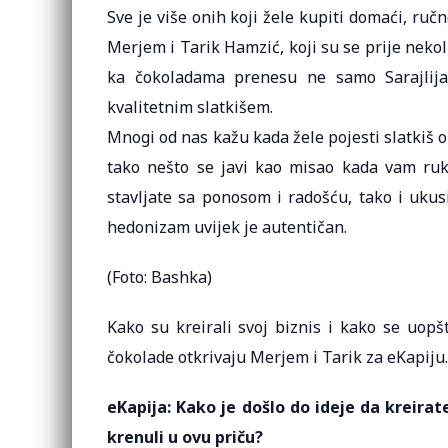
Sve je više onih koji žele kupiti domaći, ruč
Merjem i Tarik Hamzić, koji su se prije nekol
ka čokoladama prenesu ne samo Sarajlija
kvalitetnim slatkišem.
Mnogi od nas kažu kada žele pojesti slatkiš o
tako nešto se javi kao misao kada vam ru
stavljate sa ponosom i radošću, tako i ukus
hedonizam uvijek je autentičan.
(Foto: Bashka)
Kako su kreirali svoj biznis i kako se uopš
čokolade otkrivaju Merjem i Tarik za eKapiju.
eKapija: Kako je došlo do ideje da kreira
krenuli u ovu priču?