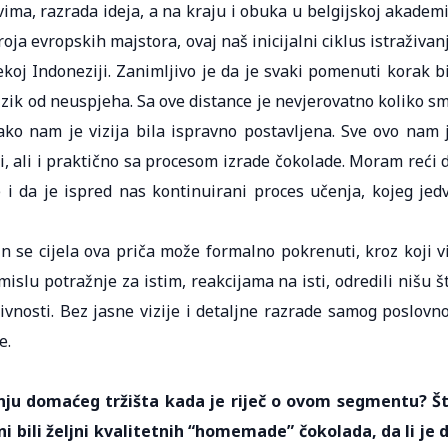
ima, razrada ideja, a na kraju i obuka u belgijskoj akademi
ja evropskih majstora, ovaj naš inicijalni ciklus istraživan
koj Indoneziji. Zanimljivo je da je svaki pomenuti korak b
izik od neuspjeha. Sa ove distance je nevjerovatno koliko s
ako nam je vizija bila ispravno postavljena. Sve ovo nam 
, ali i praktično sa procesom izrade čokolade. Moram reći 
i da je ispred nas kontinuirani proces učenja, kojeg jed
in se cijela ova priča može formalno pokrenuti, kroz koji v
smislu potražnje za istim, reakcijama na isti, odredili nišu š
ivnosti. Bez jasne vizije i detaljne razrade samog poslovn
e.
ivanju domaćeg tržišta kada je riječ o ovom segmentu? Š
i bili željni kvalitetnih “homemade” čokolada, da li je 