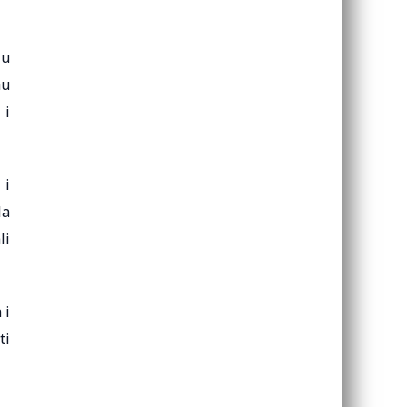
ju
nu
 i
 i
la
li
 i
ti