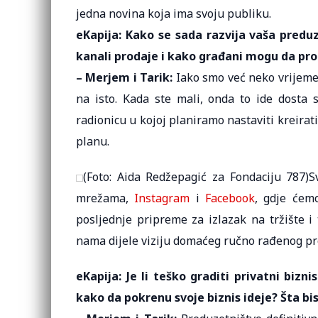
jedna novina koja ima svoju publiku.
eKapija: Kako se sada razvija vaša preduz
kanali prodaje i kako građani mogu da pro
– Merjem i Tarik:
Iako smo već neko vrijeme 
na isto. Kada ste mali, onda to ide dost
radionicu u kojoj planiramo nastaviti kreirat
planu.
(Foto: Aida Redžepagić za Fondaciju 787)S
mrežama,
Instagram
i
Facebook
, gdje ćem
posljednje pripreme za izlazak na tržište i
nama dijele viziju domaćeg ručno rađenog pr
eKapija: Je li teško graditi privatni bizn
kako da pokrenu svoje biznis ideje? Šta bi