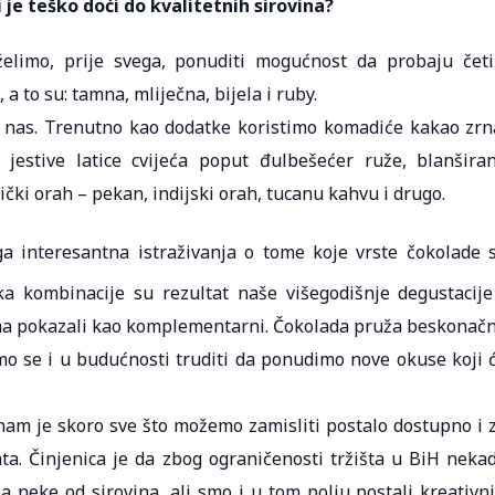
 je teško doći do kvalitetnih sirovina?
elimo, prije svega, ponuditi mogućnost da probaju četi
a to su: tamna, mliječna, bijela i ruby.
o nas. Trenutno kao dodatke koristimo komadiće kakao zrn
jestive latice cvijeća poput đulbešećer ruže, blanšira
ički orah – pekan, indijski orah, tucanu kahvu i drugo.
a interesantna istraživanja o tome koje vrste čokolade 
 kombinacije su rezultat naše višegodišnje degustacije
ma pokazali kao komplementarni. Čokolada pruža beskonač
o se i u budućnosti truditi da ponudimo nove okuse koji 
 nam je skoro sve što možemo zamisliti postalo dostupno i 
a. Činjenica je da zbog ograničenosti tržišta u BiH neka
 neke od sirovina, ali smo i u tom polju postali kreativni