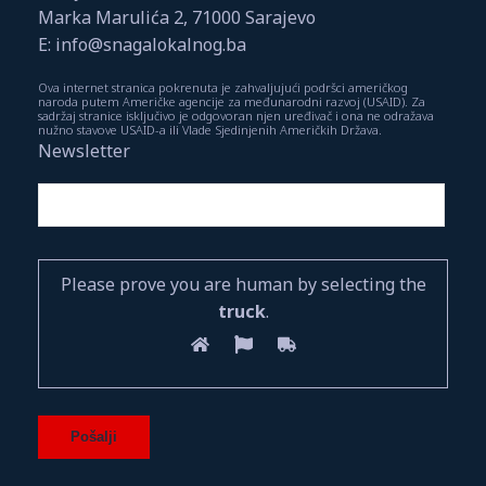
Marka Marulića 2, 71000 Sarajevo
E: info@snagalokalnog.ba
Ova internet stranica pokrenuta je zahvaljujući podršci američkog
naroda putem Američke agencije za međunarodni razvoj (USAID). Za
sadržaj stranice isključivo je odgovoran njen uređivač i ona ne odražava
nužno stavove USAID-a ili Vlade Sjedinjenih Američkih Država.
Newsletter
Please prove you are human by selecting the
truck
.