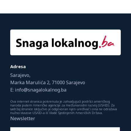
Adresa
Sarajevo,
Marka Marulića 2, 71000 Sarajevo
E: info@snagalokalnog.ba
Ova internet stranica pokrenuta je zahvaljujući podršci američkog
naroda putem Američke agencije za međunarodni razvoj (USAID). Za
sadržaj stranice isključivo je odgovoran njen uređivač i ona ne odražava
nužno stavove USAID-a ili Vlade Sjedinjenih Američkih Država.
Newsletter