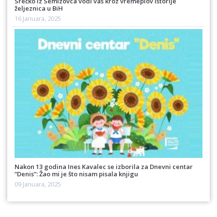
Srećko iz Semizovca vodi vas kroz vremeplov istorije
željeznica u BiH
16 Januara, 2025
Nakon 13 godina Ines Kavalec se izborila za Dnevni centar
“Denis”: Žao mi je što nisam pisala knjigu
09 Januara, 2025