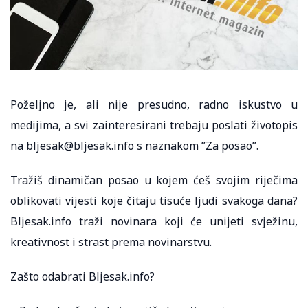
Poželjno je, ali nije presudno, radno iskustvo u
medijima, a svi zainteresirani trebaju poslati životopis
na bljesak@bljesak.info s naznakom ”Za posao”.
Tražiš dinamičan posao u kojem ćeš svojim riječima
oblikovati vijesti koje čitaju tisuće ljudi svakoga dana?
Bljesak.info traži novinara koji će unijeti svježinu,
kreativnost i strast prema novinarstvu.
Zašto odabrati Bljesak.info?