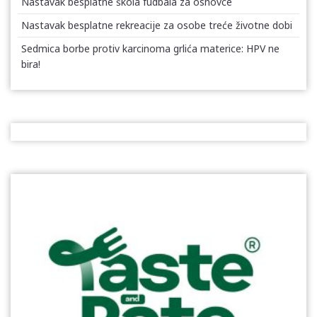
Nastavak besplatne škola fudbala za osnovce
Nastavak besplatne rekreacije za osobe treće životne dobi
Sedmica borbe protiv karcinoma grlića materice: HPV ne
bira!