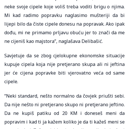
neke svoje cipele koje voliš treba voditi brigu o njima.
Mi kad radimo popravku naglasimo mušteriji da bi
lijepi bilo da čiste cipele donesu na popravak. Ako ipak
dođu, mi ne primamo prljavu obuću jer to znači da me
ne cijeniš kao majstora”, naglašava Delibašić.
Savjetuje da se zbog cjelokupne ekonomske situacije
kupuje cipela koja nije pretjerano skupa ali ni jeftina
jer će cijena popravke biti vjerovatno veća od same
cipele.
“Neki standard, nešto normalno da čovjek priušti sebi.
Da nije nešto ni pretjerano skupo ni pretjerano jeftino.
Da ne kupiš patiku od 20 KM i doneseš meni da
popravim i kad ti ja kažem koliko je da ti kažeš meni se