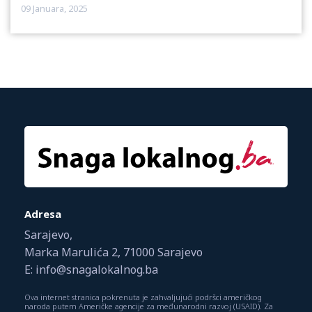
09 Januara, 2025
Adresa
Sarajevo,
Marka Marulića 2, 71000 Sarajevo
E: info@snagalokalnog.ba
Ova internet stranica pokrenuta je zahvaljujući podršci američkog
naroda putem Američke agencije za međunarodni razvoj (USAID). Za