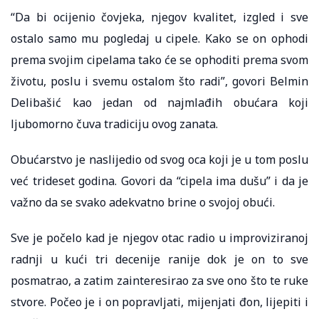
“Da bi ocijenio čovjeka, njegov kvalitet, izgled i sve
ostalo samo mu pogledaj u cipele. Kako se on ophodi
prema svojim cipelama tako će se ophoditi prema svom
životu, poslu i svemu ostalom što radi”, govori Belmin
Delibašić kao jedan od najmlađih obućara koji
ljubomorno čuva tradiciju ovog zanata.
Obućarstvo je naslijedio od svog oca koji je u tom poslu
već trideset godina. Govori da “cipela ima dušu” i da je
važno da se svako adekvatno brine o svojoj obući.
Sve je počelo kad je njegov otac radio u improviziranoj
radnji u kući tri decenije ranije dok je on to sve
posmatrao, a zatim zainteresirao za sve ono što te ruke
stvore. Počeo je i on popravljati, mijenjati đon, lijepiti i