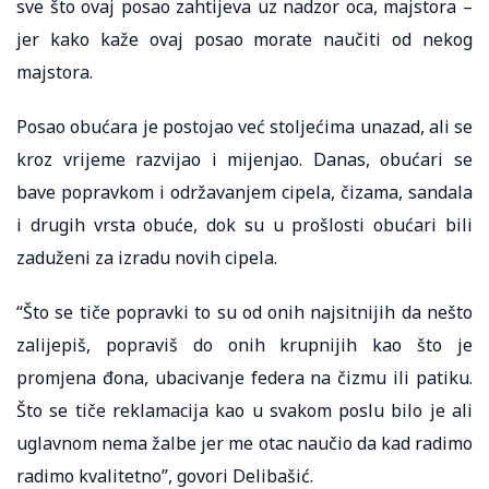
sve što ovaj posao zahtijeva uz nadzor oca, majstora –
jer kako kaže ovaj posao morate naučiti od nekog
majstora.
Posao obućara je postojao već stoljećima unazad, ali se
kroz vrijeme razvijao i mijenjao. Danas, obućari se
bave popravkom i održavanjem cipela, čizama, sandala
i drugih vrsta obuće, dok su u prošlosti obućari bili
zaduženi za izradu novih cipela.
“Što se tiče popravki to su od onih najsitnijih da nešto
zalijepiš, popraviš do onih krupnijih kao što je
promjena đona, ubacivanje federa na čizmu ili patiku.
Što se tiče reklamacija kao u svakom poslu bilo je ali
uglavnom nema žalbe jer me otac naučio da kad radimo
radimo kvalitetno”, govori Delibašić.