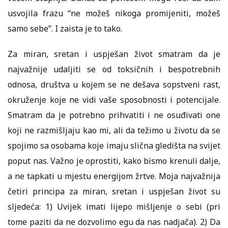
usvojila frazu “ne možeš nikoga promijeniti, možeš
samo sebe”. I zaista je to tako.
Za miran, sretan i uspješan život smatram da je
najvažnije udaljiti se od toksičnih i bespotrebnih
odnosa, društva u kojem se ne dešava sopstveni rast,
okruženje koje ne vidi vaše sposobnosti i potencijale.
Smatram da je potrebno prihvatiti i ne osuđivati one
koji ne razmišljaju kao mi, ali da težimo u životu da se
spojimo sa osobama koje imaju slična gledišta na svijet
poput nas. Važno je oprostiti, kako bismo krenuli dalje,
a ne tapkati u mjestu energijom žrtve. Moja najvažnija
četiri principa za miran, sretan i uspješan život su
sljedeća: 1) Uvijek imati lijepo mišljenje o sebi (pri
tome paziti da ne dozvolimo egu da nas nadjača). 2) Da