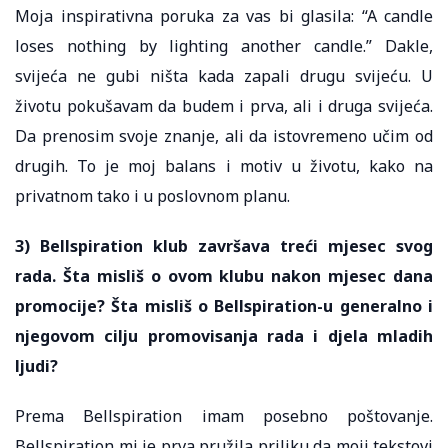
Moja inspirativna poruka za vas bi glasila: “A candle
loses nothing by lighting another candle.” Dakle,
svijeća ne gubi ništa kada zapali drugu svijeću. U
životu pokušavam da budem i prva, ali i druga svijeća.
Da prenosim svoje znanje, ali da istovremeno učim od
drugih. To je moj balans i motiv u životu, kako na
privatnom tako i u poslovnom planu.
3) Bellspiration klub završava treći mjesec svog
rada. Šta misliš o ovom klubu nakon mjesec dana
promocije? Šta misliš o Bellspiration-u generalno i
njegovom cilju promovisanja rada i djela mladih
ljudi?
Prema Bellspiration imam posebno poštovanje.
Bellspiration mi je prva pružila priliku da moji tekstovi