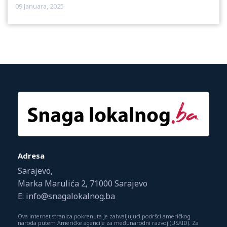
09 Januara, 2025
Adresa
Sarajevo,
Marka Marulića 2, 71000 Sarajevo
E: info@snagalokalnog.ba
Ova internet stranica pokrenuta je zahvaljujući podršci američkog
naroda putem Američke agencije za međunarodni razvoj (USAID). Za