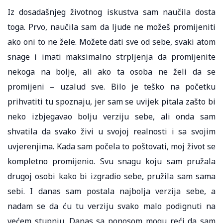
Iz dosadašnjeg životnog iskustva sam naučila dosta
toga. Prvo, naučila sam da ljude ne možeš promijeniti
ako oni to ne žele. Možete dati sve od sebe, svaki atom
snage i imati maksimalno strpljenja da promijenite
nekoga na bolje, ali ako ta osoba ne želi da se
promijeni – uzalud sve. Bilo je teško na početku
prihvatiti tu spoznaju, jer sam se uvijek pitala zašto bi
neko izbjegavao bolju verziju sebe, ali onda sam
shvatila da svako živi u svojoj realnosti i sa svojim
uvjerenjima. Kada sam počela to poštovati, moj život se
kompletno promijenio. Svu snagu koju sam pružala
drugoj osobi kako bi izgradio sebe, pružila sam sama
sebi. I danas sam postala najbolja verzija sebe, a
nadam se da ću tu verziju svako malo podignuti na
većem stupnju. Danas sa ponosom mogu reći da sam