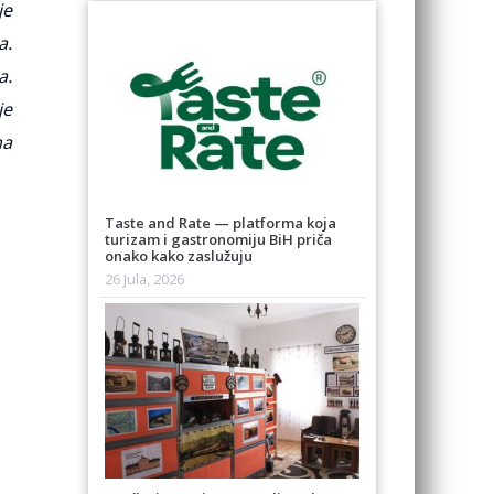
je
a.
a.
je
na
Taste and Rate — platforma koja
turizam i gastronomiju BiH priča
onako kako zaslužuju
26 Jula, 2026