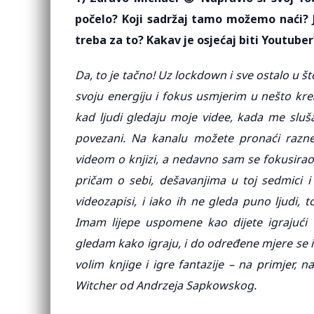
počelo? Koji sadržaj tamo možemo naći? J
treba za to? Kakav je osjećaj biti Youtuber
Da, to je tačno! Uz lockdown i sve ostalo u št
svoju energiju i fokus usmjerim u nešto kreati
kad ljudi gledaju moje videe, kada me sluš
povezani. Na kanalu možete pronaći razne
videom o knjizi, a nedavno sam se fokusirao 
pričam o sebi, dešavanjima u toj sedmici i 
videozapisi, i iako ih ne gleda puno ljudi, t
Imam lijepe uspomene kao dijete igrajući vi
gledam kako igraju, i do određene mjere se 
volim knjige i igre fantazije – na primjer, n
Witcher od Andrzeja Sapkowskog.