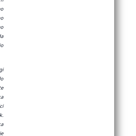
ao
no
ao
da
io
gi
lo
te
ka
ci
k.
ka
je