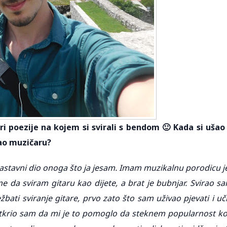
eri poezije na kojem si svirali s bendom
🙂
Kada si ušao
kao muzičaru?
 sastavni dio onoga što ja jesam. Imam muzikalnu porodicu j
me da sviram gitaru kao dijete, a brat je bubnjar. Svirao s
ježbati sviranje gitare, prvo zato što sam uživao pjevati i uči
o, otkrio sam da mi je to pomoglo da steknem popularnost k