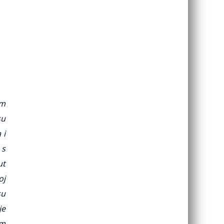
am
su
 i
 s
ut
oj
su
je
am