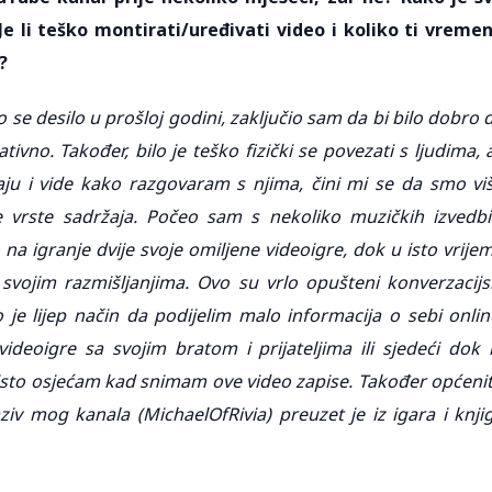
e li teško montirati/uređivati video i koliko ti vreme
?
o se desilo u prošloj godini, zaključio sam da bi bilo dobro 
vno. Također, bilo je teško fizički se povezati s ljudima, a
aju i vide kako razgovaram s njima, čini mi se da smo vi
 vrste sadržaja. Počeo sam s nekoliko muzičkih izvedbi
na igranje dvije svoje omiljene videoigre, dok u isto vrije
svojim razmišljanjima. Ovo su vrlo opušteni konverzacijs
o je lijep način da podijelim malo informacija o sebi onlin
deoigre sa svojim bratom i prijateljima ili sjedeći dok 
isto osjećam kad snimam ove video zapise. Također općeni
aziv mog kanala (MichaelOfRivia) preuzet je iz igara i knji