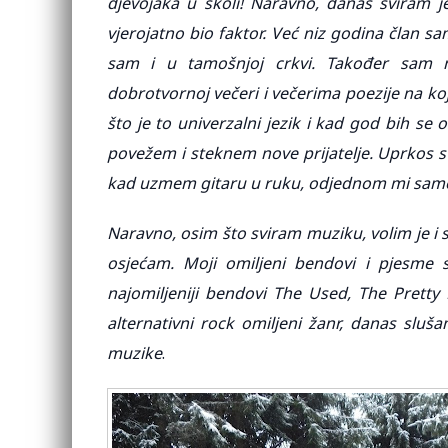
djevojaka u školi! Naravno, danas sviram je
vjerojatno bio faktor. Već niz godina član s
sam i u tamošnjoj crkvi. Također sam 
dobrotvornoj večeri i večerima poezije na koj
što je to univerzalni jezik i kad god bih se 
povežem i steknem nove prijatelje. Uprkos svi
kad uzmem gitaru u ruku, odjednom mi sam
Naravno, osim što sviram muziku, volim je i s
osjećam. Moji omiljeni bendovi i pjesme 
najomiljeniji bendovi The Used, The Pretty
alternativni rock omiljeni žanr, danas sluš
muzike
.