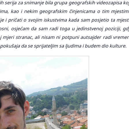
ih serija za snimanje bila grupa geografskih videozapisa ko
ima, kao i nekim geografskim činjenicama o tim mjestim
afije i pričati o svojim iskustvima kada sam posjetio ta mjest
osni, osjećam da sam radi toga u jedinstvenoj poziciji, gd
j mjeri stranac, ali nisam ni potpuni autsajder radi vreme
okušaja da se sprijateljim sa ljudima i budem dio kulture.