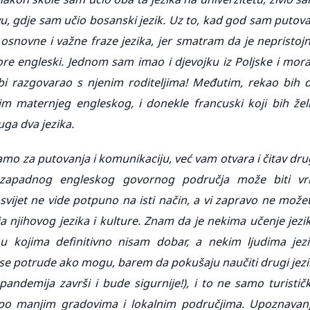
vu, gdje sam učio bosanski jezik. Uz to, kad god sam putov
osnovne i važne fraze jezika, jer smatram da je nepristoj
ovore engleski. Jednom sam imao i djevojku iz Poljske i mor
bi razgovarao s njenim roditeljima! Međutim, rekao bih 
im maternjeg engleskog, i donekle francuski koji bih žel
uga dva jezika.
amo za putovanja i komunikaciju, već vam otvara i čitav dru
 zapadnog engleskog govornog područja može biti vr
svijet ne vide potpuno na isti način, a vi zapravo ne može
a njihovog jezika i kulture. Znam da je nekima učenje jezi
 u kojima definitivno nisam dobar, a nekim ljudima jezi
a se potrude ako mogu, barem da pokušaju naučiti drugi jezi
andemija završi i bude sigurnije!), i to ne samo turistič
i po manjim gradovima i lokalnim područjima. Upoznavan