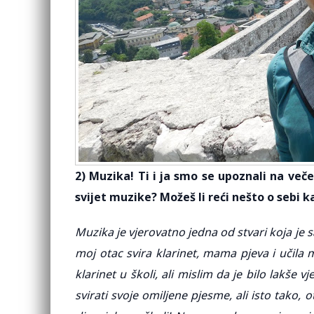
2) Muzika! Ti i ja smo se upoznali na več
svijet muzike? Možeš li reći nešto o sebi 
Muzika je vjerovatno jedna od stvari koja je
moj otac svira klarinet, mama pjeva i učila 
klarinet u školi, ali mislim da je bilo lakše v
svirati svoje omiljene pjesme, ali isto tak