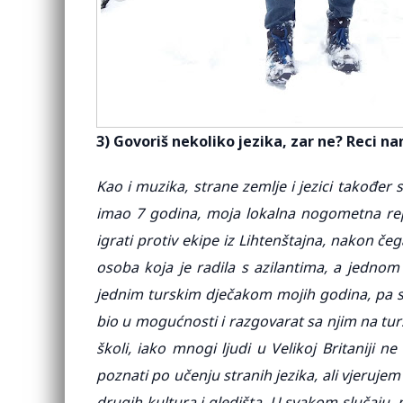
3) Govoriš nekoliko jezika, zar ne? Reci nam
Kao i muzika, strane zemlje i jezici takođe
imao 7 godina, moja lokalna nogometna repre
igrati protiv ekipe iz Lihtenštajna, nakon čega
osoba koja je radila s azilantima, a jednom
jednim turskim dječakom mojih godina, pa sa
bio u mogućnosti i razgovarat sa njim na tur
školi, iako mnogi ljudi u Velikoj Britaniji ne
poznati po učenju stranih jezika, ali vjeruje
drugih kultura i gledišta. U svakom slučaju, 