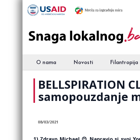
O nama
Novosti
Filantropija
BELLSPIRATION CL
samopouzdanje mi
08/03/2021
1) Zdravo Michael
😊
Napravio si svoj Yo