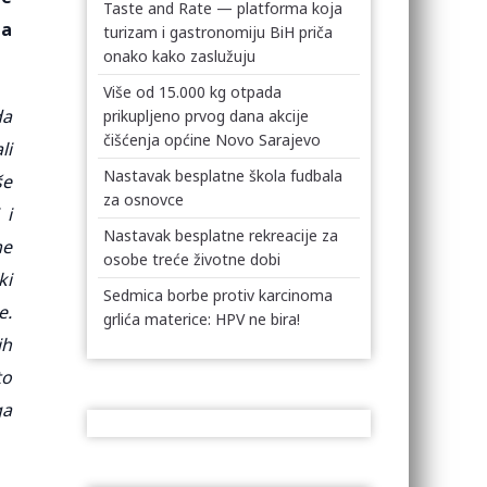
Taste and Rate — platforma koja
na
turizam i gastronomiju BiH priča
onako kako zaslužuju
Više od 15.000 kg otpada
da
prikupljeno prvog dana akcije
čišćenja općine Novo Sarajevo
li
Nastavak besplatne škola fudbala
še
za osnovce
 i
Nastavak besplatne rekreacije za
me
osobe treće životne dobi
ki
Sedmica borbe protiv karcinoma
e.
grlića materice: HPV ne bira!
ih
to
ga