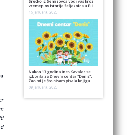
Srećko iz Semizovca vodi vas kroz
vremeplov istorije željeznica u BiH
16 Januara, 2025
Nakon 13 godina Ines Kavalec se
 u
izborila za Dnevni centar “Denis”:
Žao mi je što nisam pisala knjigu
09 Januara, 2025
er
am
ti
od