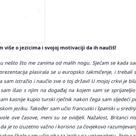
 više o jezicima i svojoj motivaciji da ih naučiš!
r su nešto što me zanima od malih nogu. Sjećam se kada s
zentacija plasirala se u europsko takmičenje, i trebali 
 sam istražio i naučio sve o toj državi! U mojoj crkvi je bila
 sam išao s njim na događaj na kojem sam se sprijateljio
m kasnije kupio turski rječnik nakon čega sam sljedeći p
skom jeziku. Također sam učio francuski i španski u srednj
 vole ove časove, meni su se svidjeli. Nažalost, Britanci ni
m da je to izuzetno važno i korisno za čovjekovo razumijevan
nakon škole sam učio oba ta jezika na univerzitetu, živio s