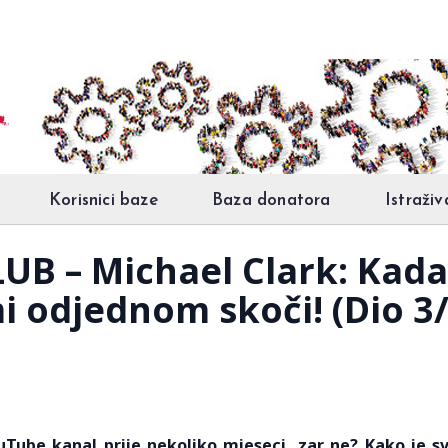
Korisnici baze
Baza donatora
Istraživ
UB – Michael Clark: Kad
 odjednom skoči! (Dio 3/
uTube kanal prije nekoliko mjeseci, zar ne? Kako je s