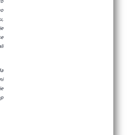
to
ao
u,
je
se
li
da
mi
je
op