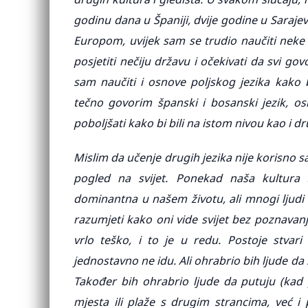
godinu dana u Španiji, dvije godine u Saraje
Europom, uvijek sam se trudio naučiti neke 
posjetiti nečiju državu i očekivati da svi g
sam naučiti i osnove poljskog jezika kako 
tečno govorim španski i bosanski jezik, os
poboljšati kako bi bili na istom nivou kao i dr
Mislim da učenje drugih jezika nije korisno s
pogled na svijet. Ponekad naša kultura
dominantna u našem životu, ali mnogi ljudi 
razumjeti kako oni vide svijet bez poznavanj
vrlo teško, i to je u redu. Postoje stvari
jednostavno ne idu. Ali ohrabrio bih ljude d
Također bih ohrabrio ljude da putuju (kad p
mjesta ili plaže s drugim strancima, već 