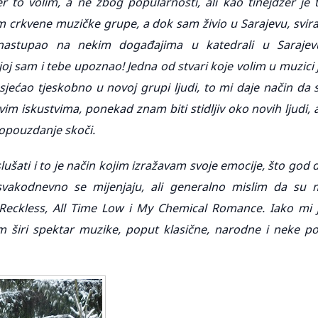
r to volim, a ne zbog popularnosti, ali kao tinejdžer je 
am crkvene muzičke grupe, a dok sam živio u Sarajevu, svir
nastupao na nekim događajima u katedrali u Sarajev
oj sam i tebe upoznao! Jedna od stvari koje volim u muzici 
osjećao tjeskobno u novoj grupi ljudi, to mi daje način da 
m iskustvima, ponekad znam biti stidljiv oko novih ljudi, a
opouzdanje skoči.
lušati i to je način kojim izražavam svoje emocije, što god 
svakodnevno se mijenjaju, ali generalno mislim da su 
 Reckless, All Time Low i My Chemical Romance. Iako mi 
am širi spektar muzike, poput klasične, narodne i neke p