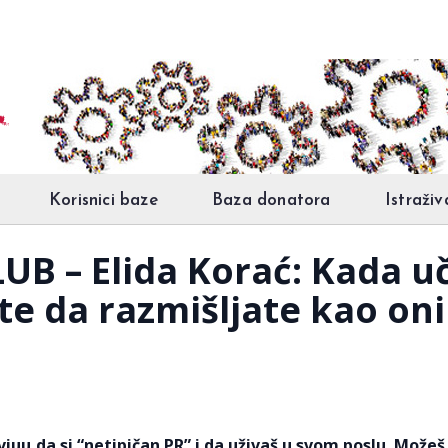
Korisnici baze
Baza donatora
Istraživ
B – Elida Korać: Kada uč
e da razmišljate kao oni 
juu da si “netipičan PR” i da uživaš u svom poslu. Možeš 