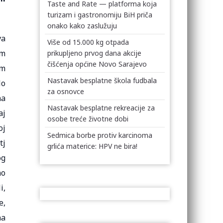
Taste and Rate — platforma koja
turizam i gastronomiju BiH priča
onako kako zaslužuju
va
Više od 15.000 kg otpada
om
prikupljeno prvog dana akcije
čišćenja općine Novo Sarajevo
am
Nastavak besplatne škola fudbala
lo
za osnovce
na
Nastavak besplatne rekreacije za
aj
osobe treće životne dobi
oj
Sedmica borbe protiv karcinoma
tj
grlića materice: HPV ne bira!
og
no
i,
e,
na