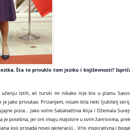
zika. Šta te privuklo tom jeziku i književnosti? Isprič
 učenju istih, ali turski mi nikako nije bio u planu. Sasv
e jako privukao. Prizanjem, nisam bila neki ljubitelj serij
 sjajne pisce… Jako volim Sabahattina Alija i Džemala Surej
ika je posebna, jer oni imaju majstore u svim žanrovima, pre
na koji pripada novoj generaciji… Vrlo inspirativna i boga