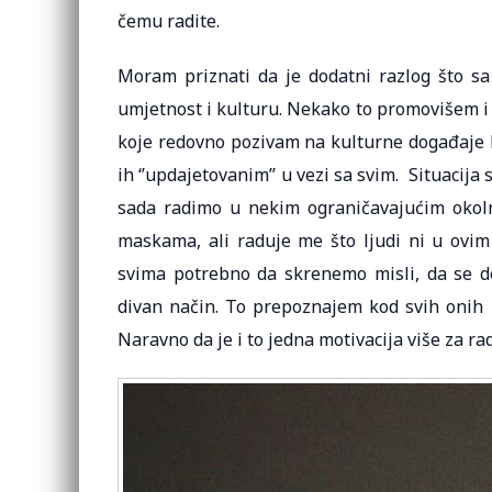
čemu radite.
Moram priznati da je dodatni razlog što s
umjetnost i kulturu. Nekako to promovišem i
koje redovno pozivam na kulturne događaje k
ih ‘’updajetovanim’’ u vezi sa svim. Situacija
sada radimo u nekim ograničavajućim okoln
maskama, ali raduje me što ljudi ni u ovi
svima potrebno da skrenemo misli, da se d
divan način. To prepoznajem kod svih onih 
Naravno da je i to jedna motivacija više za rad