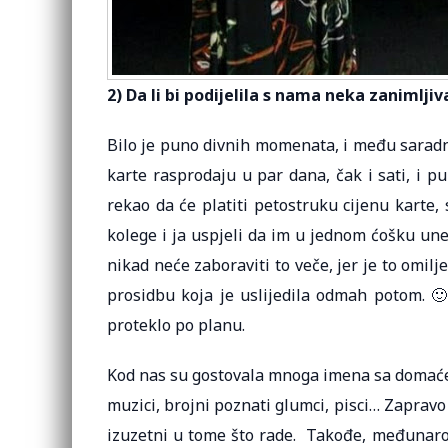
2) Da li bi podijelila s nama neka zanimlji
Bilo je puno divnih momenata, i među sarad
karte rasprodaju u par dana, čak i sati, i pu
rekao da će platiti petostruku cijenu karte
kolege i ja uspjeli da im u jednom ćošku un
nikad neće zaboraviti to veče, jer je to omil
prosidbu koja je uslijedila odmah potom. 🙂
proteklo po planu.
Kod nas su gostovala mnoga imena sa domaće i
muzici, brojni poznati glumci, pisci… Zapravo s
izuzetni u tome što rade. Takođe, međunarod