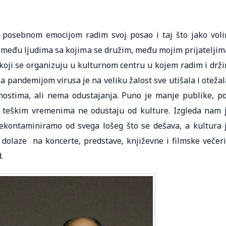
a posebnom emocijom radim svoj posao i taj što jako vol
 među ljudima sa kojima se družim, među mojim prijateljim
oji se organizuju u kulturnom centru u kojem radim i drž
 sa pandemijom virusa je na veliku žalost sve utišala i otežal
ostima, ali nema odustajanja. Puno je manje publike, p
m teškim vremenima ne odustaju od kulture. Izgleda nam 
ekontaminiramo od svega lošeg što se dešava, a kultura 
dolaze na koncerte, predstave, književne i filmske večer
.