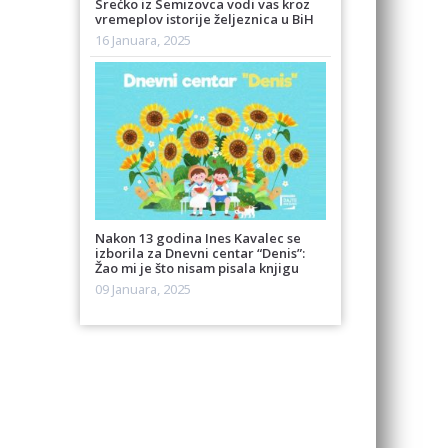
Srećko iz Semizovca vodi vas kroz
vremeplov istorije željeznica u BiH
16 Januara, 2025
Nakon 13 godina Ines Kavalec se
izborila za Dnevni centar “Denis”:
Žao mi je što nisam pisala knjigu
09 Januara, 2025