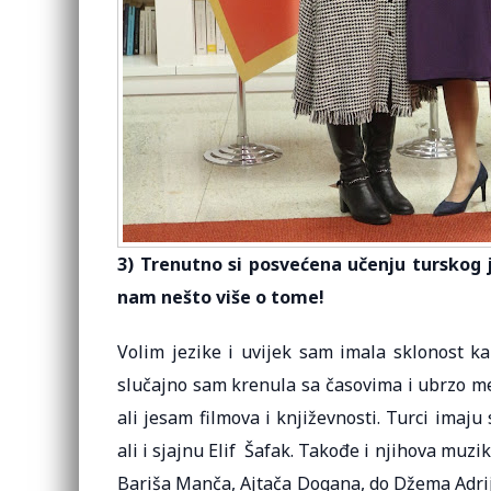
3) Trenutno si posvećena učenju turskog je
nam nešto više o tome!
Volim jezike i uvijek sam imala sklonost ka
slučajno sam krenula sa časovima i ubrzo me j
ali jesam filmova i književnosti. Turci imaju
ali i sjajnu Elif Šafak. Takođe i njihova muz
Bariša Manča, Ajtača Dogana, do Džema Adrija