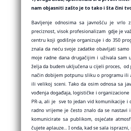
nam objasniti zašto je to tako i šta čini 
Bavljenje odnosima sa javnošću je vrlo z
preciznost, visok profesionalizam gdje je va
centru koji godišnje organizuje i do 350 pr
znala da neću svoje zadatke obavljati samo i
moje radne dana drugačijim i uživala sam
želja da budem uključena u cijeli proces, od 
način dobijem potpunu sliku o programu ili a
ili velikoj sceni. Tako da osim odnosa sa j
vođenja događaja, logističke i organizacione
PR-a, ali je sve to jedan vid komunikacije 
radno vrijeme je često znalo da se nastavi i
komunicirate sa publikom, osjećate atmosfer
čujete aplauze… I onda, kad se sala isprazni,