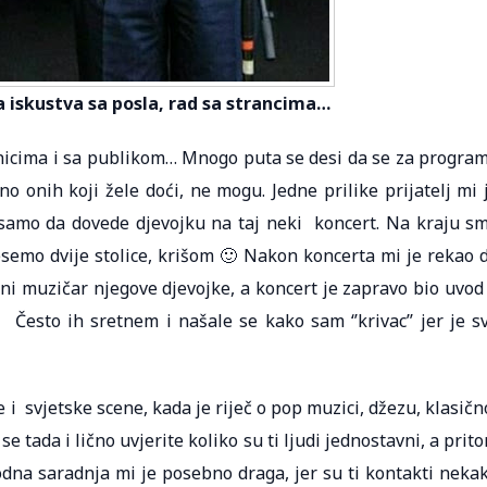
va iskustva sa posla, rad sa strancima…
nicima i sa publikom… Mnogo puta se desi da se za progra
no onih koji žele doći, ne mogu. Jedne prilike prijatelj mi 
, samo da dovede djevojku na taj neki koncert. Na kraju s
esemo dvije stolice, krišom 🙂 Nakon koncerta mi je rekao 
jeni muzičar njegove djevojke, a koncert je zapravo bio uvod
 Često ih sretnem i našale se kako sam ‘’krivac’’ jer je s
 svjetske scene, kada je riječ o pop muzici, džezu, klasičn
e tada i lično uvjerite koliko su ti ljudi jednostavni, a prit
na saradnja mi je posebno draga, jer su ti kontakti neka