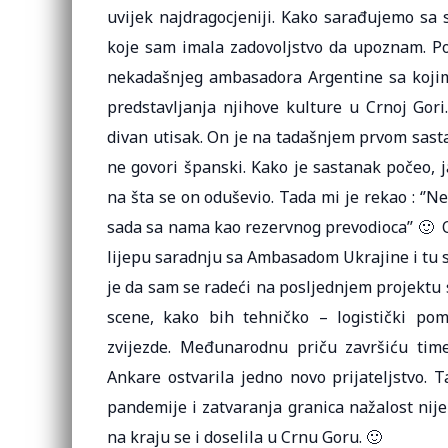
uvijek najdragocjeniji. Kako sarađujemo sa 
koje sam imala zadovoljstvo da upoznam. Po
nekadašnjeg ambasadora Argentine sa kojim
predstavljanja njihove kulture u Crnoj Gori
divan utisak. On je na tadašnjem prvom sast
ne govori španski. Kako je sastanak počeo,
na šta se on oduševio. Tada mi je rekao : ‘’Ne
sada sa nama kao rezervnog prevodioca’’ 🙂 O
lijepu saradnju sa Ambasadom Ukrajine i tu 
je da sam se radeći na posljednjem projektu 
scene, kako bih tehničko – logistički po
zvijezde. Međunarodnu priču završiću tim
Ankare ostvarila jedno novo prijateljstvo. 
pandemije i zatvaranja granica nažalost nije d
na kraju se i doselila u Crnu Goru. 🙂