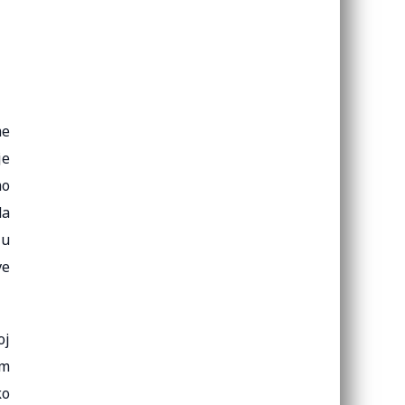
me
je
mo
da
 u
ve
oj
om
ko