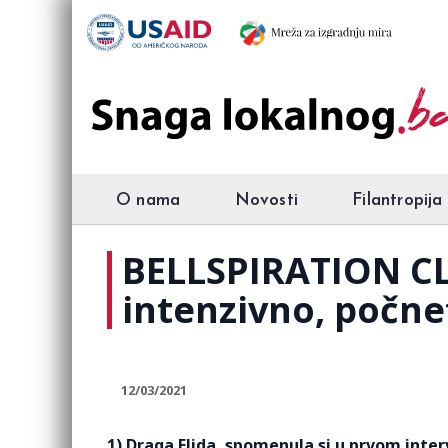
O nama
Novosti
Filantropija
BELLSPIRATION CLU
intenzivno, počnet
12/03/2021
1) Draga Elida, spomenula si u prvom interv