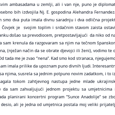
svim ambasadama u zemlji, ali i van nje, puno je diploma
sebno bih izdvojila Nj. E. gospodina Alehandra Fernandez
 smo dva puta imala divnu saradnju i dva odlična projek
. Čovjek je svojim toplim i srdačnim stavom zaista ostav
anku došao sa prevodiocem, pretpostavljajući da niko od n
 ja sam krenula da razgovaram sa njim na tečnom špansko
na, (nježan način da se obrate djevojci ili ženi), vodimo te 
d tada me je zvao ‘’nena’’. Kad smo kod stranaca, njegujemo
sam imala prilike da upoznam puno divnih ljudi. Interesant
sa njima, susrela sa jednim potpuno novim zadatkom, i to i
magala tokom zahtjevnog nastupa jedne mlade ukrajins
e da sam zahvaljujući jednom projektu sa umjetnicima 
Tada planirani koncertni program ’’Sunce Anadolije’’ se zb
esio, ali je jedna od umjetnica postala moj veliki prijatelj