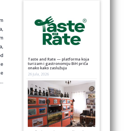
im
a,
im
a,
od
Taste and Rate — platforma koja
je
turizam i gastronomiju BiH priča
onako kako zaslužuju
je
26 Jula, 2026
i…