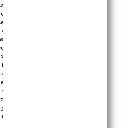
ta
a,
ta
io
as
m,
od
 i
no
za
ke
iz
og
 i