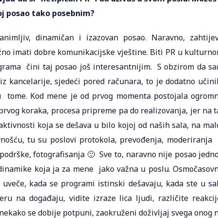
tvoj posao tako posebnim?
animljiv, dinamičan i izazovan posao. Naravno, zahtije
žno imati dobre komunikacijske vještine. Biti PR u kulturn
ograma čini taj posao još interesantnijim. S obzirom da s
z kancelarije, sjedeći pored računara, to je dodatno učini
 u tome. Kod mene je od prvog momenta postojala ogrom
prvog koraka, procesa pripreme pa do realizovanja, jer na t
ktivnosti koja se dešava u bilo kojoj od naših sala, na mal
avnošću, tu su poslovi protokola, prevođenja, moderiranja 
 podrške, fotografisanja 🙂 Sve to, naravno nije posao jedn
i dinamike koja ja za mene jako važna u poslu. Osmočasov
 uveče, kada se programi istinski dešavaju, kada ste u sal
u na događaju, vidite izraze lica ljudi, različite reakcij
 nekako se dobije potpuni, zaokruženi doživljaj svega onog 