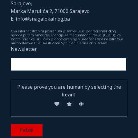
Sarajevo,
Marka Marulića 2, 71000 Sarajevo
E: info@snagalokalnog.ba
Ova internet stranica pokrenuta je zahvaljujući podršci američkog
naroda putem Američke agencije za međunarodni razvoj (USAID). Za
sadržaj stranice isključivo je odgovoran njen uređivač i ona ne odražava
nužno stavove USAID-a ili Vlade Sjedinjenih Američkih Država.
Newsletter
Please prove you are human by selecting the
heart
.