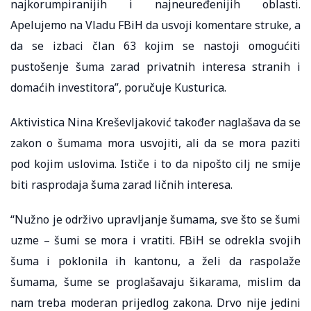
najkorumpiranijih i najneuređenijih oblasti.
Apelujemo na Vladu FBiH da usvoji komentare struke, a
da se izbaci član 63 kojim se nastoji omogućiti
pustošenje šuma zarad privatnih interesa stranih i
domaćih investitora”, poručuje Kusturica.
Aktivistica Nina Kreševljaković također naglašava da se
zakon o šumama mora usvojiti, ali da se mora paziti
pod kojim uslovima. Ističe i to da nipošto cilj ne smije
biti rasprodaja šuma zarad ličnih interesa.
“Nužno je održivo upravljanje šumama, sve što se šumi
uzme – šumi se mora i vratiti. FBiH se odrekla svojih
šuma i poklonila ih kantonu, a želi da raspolaže
šumama, šume se proglašavaju šikarama, mislim da
nam treba moderan prijedlog zakona. Drvo nije jedini