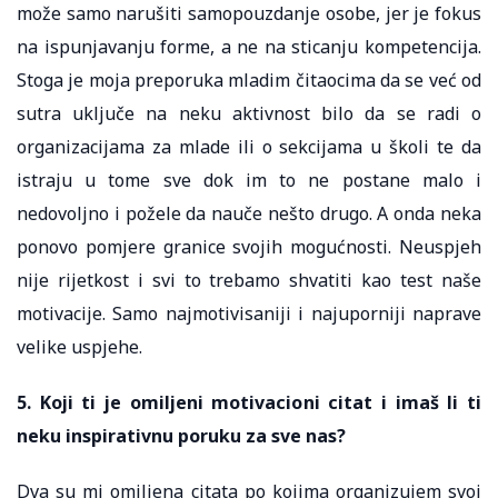
može samo narušiti samopouzdanje osobe, jer je fokus
na ispunjavanju forme, a ne na sticanju kompetencija.
Stoga je moja preporuka mladim čitaocima da se već od
sutra uključe na neku aktivnost bilo da se radi o
organizacijama za mlade ili o sekcijama u školi te da
istraju u tome sve dok im to ne postane malo i
nedovoljno i požele da nauče nešto drugo. A onda neka
ponovo pomjere granice svojih mogućnosti. Neuspjeh
nije rijetkost i svi to trebamo shvatiti kao test naše
motivacije. Samo najmotivisaniji i najuporniji naprave
velike uspjehe.
5. Koji ti je omiljeni motivacioni citat i imaš li ti
neku inspirativnu poruku za sve nas?
Dva su mi omiljena citata po kojima organizujem svoj