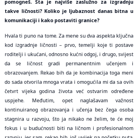
pomogneš. Šta je najviše zaslužno za izgradnju
takve ličnosti? Koliko je ljubaznost danas bitna u
komunikaciji i kako postaviti granice?
Hvala ti puno na tome. Za mene su dva aspekta ključna
kod izgradnje ličnosti – prvo, temelji koje ti postave
roditelji i ukućani, odnosno kućni odgoj, i drugo, svijest
da se ličnost gradi permanentnim učenjem i
obrazovanjem. Rekao bih da je kombinacija toga meni
do sada otvorila mnoga vrata i omogućila mi da sa ovih
četvrt vijeka godina života već ostvarim određene
uspjehe. Međutim, opet naglašavam važnost
kontinuiranog obrazovanja i učenja bez čega osoba
stagnira u razvoju, što ja nikako ne želim, te će moj
fokus i u budućnosti biti na ličnom i profesionalnom
razvoju, jer sam, rekao bih, još uvijek na početku puta.