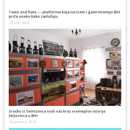
Taste and Rate — platforma koja turizam i gastronomiju BiH
priča onako kako zaslužuju
26 Jula, 2026
Srećko iz Semizovca vodi vas kroz vremeplov istorije
željeznica u BiH
16 Januara, 2025