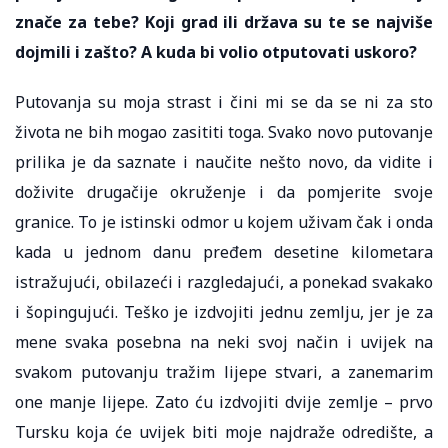
znače za tebe? Koji grad ili država su te se najviše
dojmili i zašto? A kuda bi volio otputovati uskoro?
Putovanja su moja strast i čini mi se da se ni za sto
života ne bih mogao zasititi toga. Svako novo putovanje
prilika je da saznate i naučite nešto novo, da vidite i
doživite drugačije okruženje i da pomjerite svoje
granice. To je istinski odmor u kojem uživam čak i onda
kada u jednom danu pređem desetine kilometara
istražujući, obilazeći i razgledajući, a ponekad svakako
i šopingujući. Teško je izdvojiti jednu zemlju, jer je za
mene svaka posebna na neki svoj način i uvijek na
svakom putovanju tražim lijepe stvari, a zanemarim
one manje lijepe. Zato ću izdvojiti dvije zemlje – prvo
Tursku koja će uvijek biti moje najdraže odredište, a