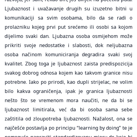
Ljubaznost i uvažavanje drugih su izuzetno bitni u
komunikaciji sa svim osobama, bilo da se radi o
prolazniku kojeg prvi put srećemo ili osobi sa kojom
dijelimo svaki dan. Ljubazna osoba osmijehom može
prikriti svoje nedostatke i slabosti, dok neljubazna
osoba načinom komuniciranja degradira svaki svoj
kvalitet. Zbog toga je ljubaznost zaista predispozicija
svakog dobrog odnosa kojem kao takvom granice nisu
potrebne. Iako po prirodi, kao dupli strijelac, ne volim
bilo kakva ograničenja, ipak je granica ljubaznosti
nešto što se vremenom mora naučiti, ne da bi se
ljubaznost limitirala, već da bi osoba sama sebe
zaštitila od zloupotreba ljubaznosti. Nažalost, ona se
najčešće postavlja po principu “learning by doing” te je
nemoguće napraviti standardizovanu mjeru do koje bi