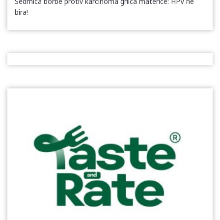
Sedmica borbe protiv karcinoma grlića materice: HPV ne
bira!