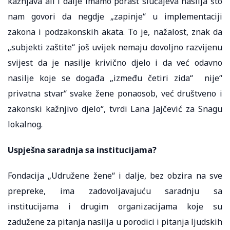
kažnjava ali i dalje imamo porast slučajeva nasilja što
nam govori da negdje „zapinje“ u implementaciji
zakona i podzakonskih akata. To je, nažalost, znak da
„subjekti zaštite“ još uvijek nemaju dovoljno razvijenu
svijest da je nasilje krivično djelo i da već odavno
nasilje koje se događa „između četiri zida“ nije“
privatna stvar“ svake žene ponaosob, već društveno i
zakonski kažnjivo djelo“, tvrdi Lana Jajčević za Snagu
lokalnog.
Uspješna saradnja sa institucijama?
Fondacija „Udružene žene“ i dalje, bez obzira na sve
prepreke, ima zadovoljavajuću saradnju sa
institucijama i drugim organizacijama koje su
zadužene za pitanja nasilja u porodici i pitanja ljudskih