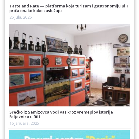
Taste and Rate — platforma koja turizam i gastronomiju BiH
priča onako kako zaslužuju
26 Jula, 2026
Srećko iz Semizovca vodi vas kroz vremeplov istorije
željeznica u BiH
16 Januara, 2025