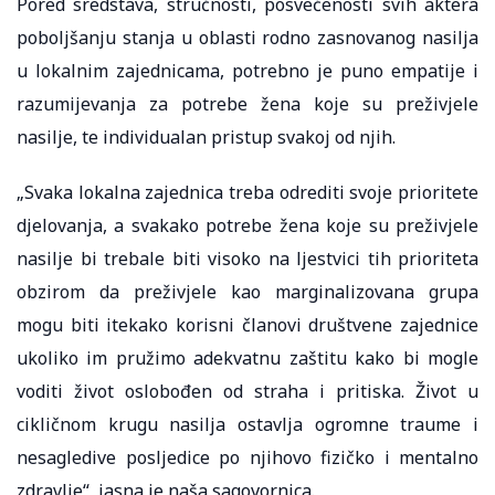
Pored sredstava, stručnosti, posvećenosti svih aktera
poboljšanju stanja u oblasti rodno zasnovanog nasilja
u lokalnim zajednicama, potrebno je puno empatije i
razumijevanja za potrebe žena koje su preživjele
nasilje, te individualan pristup svakoj od njih.
„Svaka lokalna zajednica treba odrediti svoje prioritete
djelovanja, a svakako potrebe žena koje su preživjele
nasilje bi trebale biti visoko na ljestvici tih prioriteta
obzirom da preživjele kao marginalizovana grupa
mogu biti itekako korisni članovi društvene zajednice
ukoliko im pružimo adekvatnu zaštitu kako bi mogle
voditi život oslobođen od straha i pritiska. Život u
cikličnom krugu nasilja ostavlja ogromne traume i
nesagledive posljedice po njihovo fizičko i mentalno
zdravlje“, jasna je naša sagovornica.