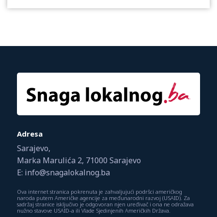
Adresa
Sarajevo,
Marka Marulića 2, 71000 Sarajevo
E: info@snagalokalnog.ba
Ova internet stranica pokrenuta je zahvaljujući podršci američkog
naroda putem Američke agencije za međunarodni razvoj (USAID). Za
sadržaj stranice isključivo je odgovoran njen uređivač i ona ne odražava
nužno stavove USAID-a ili Vlade Sjedinjenih Američkih Država.