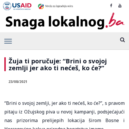
Žuja ti poručuje: “Brini o svojoj
zemlji jer ako ti nećeš, ko će?”
23/08/2021
“Brini o svojoj zemlji, jer ako ti nećeš, ko će?”, s pravom
pitaju iz Ožujskog piva u novoj kampanji, podsjećajući
nas prizorima prelijepih lokacija širom Bosne i
Hercegovine kakva prirodna bogatstva imamo.