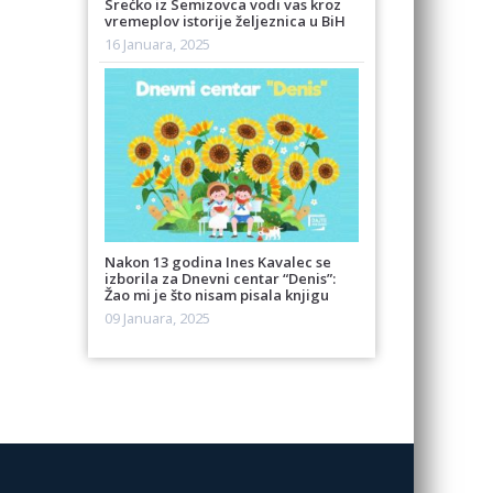
Srećko iz Semizovca vodi vas kroz
vremeplov istorije željeznica u BiH
16 Januara, 2025
Nakon 13 godina Ines Kavalec se
izborila za Dnevni centar “Denis”:
Žao mi je što nisam pisala knjigu
09 Januara, 2025