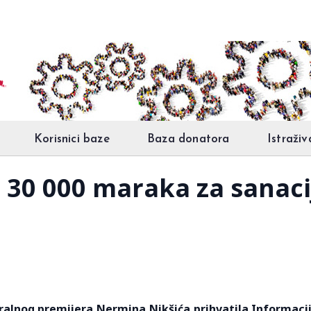
Korisnici baze
Baza donatora
Istraživ
a 30 000 maraka za sanac
deralnog premijera Nermina Nikšića prihvatila Informaci