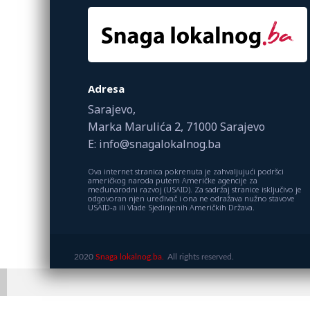
Adresa
Sarajevo,
Marka Marulića 2, 71000 Sarajevo
E: info@snagalokalnog.ba
Ova internet stranica pokrenuta je zahvaljujući podršci
američkog naroda putem Američke agencije za
međunarodni razvoj (USAID). Za sadržaj stranice isključivo je
odgovoran njen uređivač i ona ne odražava nužno stavove
USAID-a ili Vlade Sjedinjenih Američkih Država.
2020
Snaga lokalnog.ba.
All rights reserved.