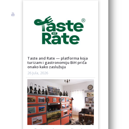
Taste and Rate — platforma koja
turizam i gastronomiju BiH priča
onako kako zaslužuju
26 Jula, 2026