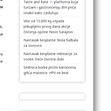
Taste and Rate — platforma koja
ju
turizam i gastronomiju BiH priča
onako kako zaslužuju
Više od 15.000 kg otpada
e,
prikupljeno prvog dana akcije
čišćenja općine Novo Sarajevo
na
Nastavak besplatne škola fudbala
za osnovce
ću
Nastavak besplatne rekreacije za
osobe treće životne dobi
je
Sedmica borbe protiv karcinoma
grlića materice: HPV ne bira!