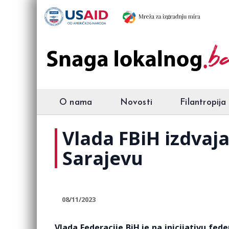
O nama
Novosti
Filantropija
Vlada FBiH izdvaj
Sarajevu
08/11/2023
Vlada Federacije BiH je na inicijativu fe