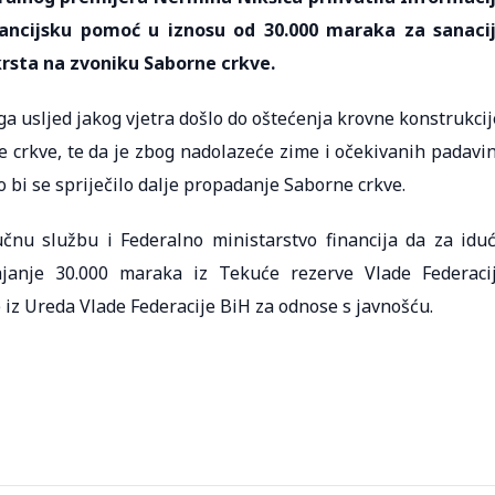
nancijsku pomoć u iznosu od 30.000 maraka za sanaci
krsta na zvoniku Saborne crkve.
 usljed jakog vjetra došlo do oštećenja krovne konstrukcij
e crkve, te da je zbog nadolazeće zime i očekivanih padavi
o bi se spriječilo dalje propadanje Saborne crkve.
čnu službu i Federalno ministarstvo financija da za idu
janje 30.000 maraka iz Tekuće rezerve Vlade Federaci
 iz Ureda Vlade Federacije BiH za odnose s javnošću.