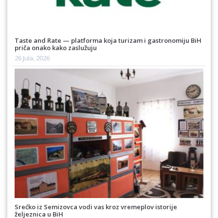
Taste and Rate — platforma koja turizam i gastronomiju BiH
priča onako kako zaslužuju
26 Jula, 2026
Srećko iz Semizovca vodi vas kroz vremeplov istorije
željeznica u BiH