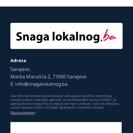
Adresa
Sarajevo,
Marka Marulića 2, 71000 Sarajevo
E: info@snagalokalnog.ba
Ova internet stranica pokrenuta je zahvaljujući podršci američkog
naroda putem Američke agencije za međunarodni razvoj (USAID). Za
sadržaj stranice isključivo je odgovoran njen uređivač i ona ne odražava
nužno stavove USAID-a ili Vlade Sjedinjenih Američkih Država.
Newsletter