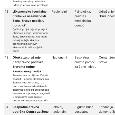
ženskog romskog aktivizma
„Moje je pravo, a ne privilegija.
12
„Ekonomske i socijalne
Regionalni
Psihološka,
Udruženje 
prilike ka nezavisnosti
pravna i
"Budućnos
žena, žrtava nasilja u
medicinska
porodici“
pomoć
Opći cilj projekta je doprinijeti
eliminaciji nasilja i diskriminacije
žena, žrtava nasilja, kao jedne
od najranjivijih skupina
promicanjem njihovih
ekonomskih, ali i socijalnih
prava
13
Obuka za pružanje
Nacionalni
Besplatna
Centar žen
parapravne podrške
pravna pomoć
prava
žrtvama rodno
za žene i djecu
zasnovanog nasilja
Projekat ima za cilj identificirati,
osnažiti, i obučiti 50 braniteljica
ženskih ljudskih prava, i 20
predstavnika/ca mikrolokalnih
zajednica koji/e su prepoznati/e
kao osobe koje mogu reagovati
u situacijama kada ranjive
grupe trebaju pomoć i podršku
14
Besplatna pravna
Lokalni,
Sigurna kuća,
Fondacija 
podrška Centra za žene
nacionalni
besplatna
demokratij