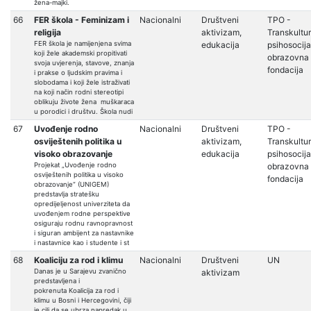
žena-majki.
66
FER škola - Feminizam i
Nacionalni
Društveni
TPO -
religija
aktivizam,
Transkultu
FER škola je namijenjena svima
edukacija
psihosocija
koji žele akademski propitivati
obrazovna
svoja uvjerenja, stavove, znanja
fondacija
i prakse o ljudskim pravima i
slobodama i koji žele istraživati
na koji način rodni stereotipi
oblikuju živote žena muškaraca
u porodici i društvu. Škola nudi
67
Uvođenje rodno
Nacionalni
Društveni
TPO -
osviještenih politika u
aktivizam,
Transkultu
visoko obrazovanje
edukacija
psihosocija
Projekat „Uvođenje rodno
obrazovna
osviještenih politika u visoko
fondacija
obrazovanje“ (UNIGEM)
predstavlja stratešku
opredijeljenost univerziteta da
uvođenjem rodne perspektive
osiguraju rodnu ravnopravnost
i siguran ambijent za nastavnike
i nastavnice kao i studente i st
68
Koaliciju za rod i klimu
Nacionalni
Društveni
UN
Danas je u Sarajevu zvanično
aktivizam
predstavljena i
pokrenuta Koalicija za rod i
klimu u Bosni i Hercegovini, čiji
je cilj da se ubrza napredak u