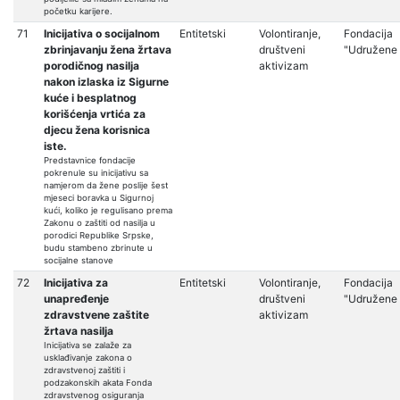
početku karijere.
71
Inicijativa o socijalnom
Entitetski
Volontiranje,
Fondacija
zbrinjavanju žena žrtava
društveni
"Udružene
porodičnog nasilja
aktivizam
nakon izlaska iz Sigurne
kuće i besplatnog
korišćenja vrtića za
djecu žena korisnica
iste.
Predstavnice fondacije
pokrenule su inicijativu sa
namjerom da žene poslije šest
mjeseci boravka u Sigurnoj
kući, koliko je regulisano prema
Zakonu o zaštiti od nasilja u
porodici Republike Srpske,
budu stambeno zbrinute u
socijalne stanove
72
Inicijativa za
Entitetski
Volontiranje,
Fondacija
unapređenje
društveni
"Udružene
zdravstvene zaštite
aktivizam
žrtava nasilja
Inicijativa se zalaže za
usklađivanje zakona o
zdravstvenoj zaštiti i
podzakonskih akata Fonda
zdravstvenog osiguranja