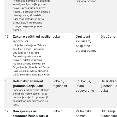
Projekat je osmišljen s ciljem da
pravna pomoć
se osigura i poboljša pristup
pravdi i pravosuđu za žrtve
nasilja u porodici širom Bosne i
Hercegovine, ali i ostale
ugrožene kategorije žena,
osiguravajući im efikasne
usluge besplatne pravne
pomoći
15
Zakon o zaštiti od nasilja
Lokalni
Društveni
Glas žene
u porodici
aktivizam,
Inicijativa za izmjene Zakona o
besplatna
zaštiti od nasilja u porodici,
pravna pomoć
upućena je na adresu
Federalnog ministarstva
pravde, odakle je prema
riječima Izvršne direktorice
Organizacije „Glas žene“ Enise
Raković stiglo čvrsto obećanje
da će biti razmatrana po hitnom
16
Helsinški parlament
Lokalni,
Edukacija,
Helsinški 
građana Banja Luka
regionalni
javno
građana Ba
Kampanji pod nazivom „Državo,
zagovaranje
Luka
pokaži da nismo same!“ cilj je
podizanje svijesti o prevenciji
seksualnog uznemiravanja na
radu.
17
Dan sjećanja na
Lokalni
Psihološka
Udruženje
stradanje žena u ratu u
pomoć,
"Humanita