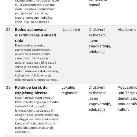
ravnopravne u društvu a rijetke
pomoć
su u zakonodavnoj i izvršnoj
vlasti. Inicijativa „Zahtijevamo“
podsjećanje na snažne,
hrabre, ponosne i odlučne
žene koje su se borile i
32
Rodno zasnovana
Nacionalni
Društveni
Akademija 
diskriminacija u oblasti
aktivizam,
rada
javno
Predavanjima o rodno
zagovaranje,
zasnovanoj diskriminaciji u
edukacija
oblasti rada želimo podići
svijest kod učenika/ca jer
uskoro izlaze na tržište rada i
važno je da znaju šta je to
rodno zasnovana diskriminacija,
koji su sve oblici ove vrste
diskriminacije s kojima se mogu
33
Korak po korak do
Lokalni,
Društveni
Poduzetnic
uspješnog biznisa
regionalni
aktivizam,
udruženje 
Kako napraviti swot analizu?
javno
demokratij
Kako izraditi projekciju prihoda i
zagovaranje,
poduzetniš
rashoda? Kako pravilno
edukacija
kulturu
formirati cijenu proizvoda ili
usluge? Kako kreirati marketing
strategiju i osmisliti marketinšku
kampanju? Kako uraditi biznis
plan? Šta uopće znači znati
osmisliti du