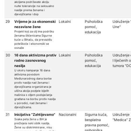
akcijama podržavate akciju
nulte tolerancije na seksualno
nasilje prema ženama i
djevojčicama i dop
29
Vrijeme je za ekonomski
Lokalni
Psihološka
Udruženje 
nezavisne žene
pomoć,
Une"
Projekt koji za cilj ima podršku
edukacija
ženama štićenicama Sigurne
kuće u Bihaću, da prevaziđu
poteškoće i ekonomski se
osnaže
30
16 dana aktivizma protiv
Lokalni
Psihološka
Udruženje o
rodno zasnovanog
pomoć,
I liječenih 
nasilja
edukacija
tumora "D
U okviru kampanje 16 dana
aktivizma povodom
Međunarodnog dana borbe
protiv nasilja nad ženama i
djevojčicama organizirana je
ulična akcija podjele bijelih
mašnica s ciljem podsjećanja
građana na borbu protiv nasilja
u porodici, nad ženama i
djevojčicama.
31
Inicijativa "Zahtijevamo"
Nacionalni
Sigurna kuća,
Udruženje
Svaka peta žena u BiH je
besplatna
"Medica" Z
preživjela neki oblik nasilja.
pravna pomoć,
Žene su diskriminirane, nisu
psihološka