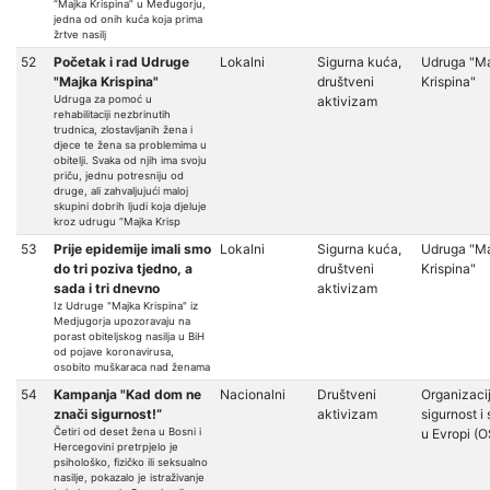
“Majka Krispina” u Međugorju,
jedna od onih kuća koja prima
žrtve nasilj
52
Početak i rad Udruge
Lokalni
Sigurna kuća,
Udruga "M
"Majka Krispina"
društveni
Krispina"
Udruga za pomoć u
aktivizam
rehabilitaciji nezbrinutih
trudnica, zlostavljanih žena i
djece te žena sa problemima u
obitelji. Svaka od njih ima svoju
priču, jednu potresniju od
druge, ali zahvaljujući maloj
skupini dobrih ljudi koja djeluje
kroz udrugu “Majka Krisp
53
Prije epidemije imali smo
Lokalni
Sigurna kuća,
Udruga "M
do tri poziva tjedno, a
društveni
Krispina"
sada i tri dnevno
aktivizam
Iz Udruge "Majka Krispina" iz
Medjugorja upozoravaju na
porast obiteljskog nasilja u BiH
od pojave koronavirusa,
osobito muškaraca nad ženama
54
Kampanja "Kad dom ne
Nacionalni
Društveni
Organizaci
znači sigurnost!“
aktivizam
sigurnost i
Četiri od deset žena u Bosni i
u Evropi (
Hercegovini pretrpjelo je
psihološko, fizičko ili seksualno
nasilje, pokazalo je istraživanje