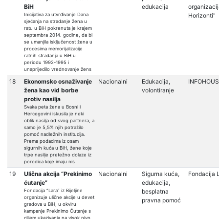
BiH
edukacija
organizaci
Inicijativa za utvrđivanje Dana
Horizonti"
sjećanja na stradanje žena u
ratu u BiH pokrenuta je krajem
septembra 2014. godine, da bi
se umanjila isključenost žena u
procesima memorijalizacije
ratnih stradanja u BiH u
periodu 1992-1995 i
unaprijedilo vrednovanje žens
18
Ekonomsko osnaživanje
Nacionalni
Edukacija,
INFOHOUS
žena kao vid borbe
volontiranje
protiv nasilja
Svaka peta žena u Bosni i
Hercegovini iskusila je neki
oblik nasilja od svog partnera, a
samo je 5,5% njih potražilo
pomoć nadležnih institucija.
Prema podacima iz osam
sigurnih kuća u BiH, žene koje
trpe nasilje pretežno dolaze iz
porodica koje imaju nis
19
Ulična akcija “Prekinimo
Nacionalni
Sigurna kuća,
Fondacija 
ćutanje”
edukacija,
Fondacija “Lara” iz Bijeljine
besplatna
organizuje ulične akcije u devet
pravna pomoć
gradova u BiH, u okviru
kampanje Prekinimo Ćutanje s
ciljem ukazivanja na visok nivo