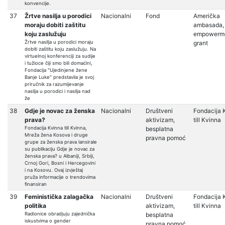
konvencije.
37
Žrtve nasilja u porodici
Nacionalni
Fond
Američka
moraju dobiti zaštitu
ambasada,
koju zaslužuju
empowerm
Žrtve nasilja u porodici moraju
grant
dobiti zaštitu koju zaslužuju. Na
virtuelnoj konferenciji za sudije
i tužioce čiji smo bili domaćini,
Fondacija "Ujedinjene žene
Banje Luke" predstavila je svoj
priručnik za razumijevanje
nasilja u porodici i nasilja nad
že
38
Gdje je novac za ženska
Nacionalni
Društveni
Fondacija 
prava?
aktivizam,
till Kvinna
Fondacija Kvinna till Kvinna,
besplatna
Mreža žena Kosova i druge
pravna pomoć
grupe za ženska prava lansirale
su publikaciju Gdje je novac za
ženska prava? u Albaniji, Srbiji,
Crnoj Gori, Bosni i Hercegovini
i na Kosovu. Ovaj izvještaj
pruža informacije o trendovima
finansiran
39
Feministička zalagačka
Nacionalni
Društveni
Fondacija 
politika
aktivizam,
till Kvinna
Radionice obradjuju zajednička
besplatna
iskustvima o gender
pravna pomoć