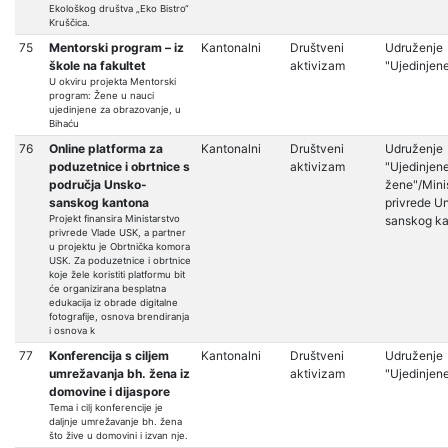
Ekološkog društva „Eko Bistro“
Kruščica.
75
Mentorski program – iz
Kantonalni
Društveni
Udruženje
škole na fakultet
aktivizam
"Ujedinjen
U okviru projekta Mentorski
program: Žene u nauci
ujedinjene za obrazovanje, u
Bihaću
76
Online platforma za
Kantonalni
Društveni
Udruženje
poduzetnice i obrtnice s
aktivizam
"Ujedinjen
područja Unsko-
žene"/Mini
sanskog kantona
privrede U
Projekt finansira Ministarstvo
sanskog k
privrede Vlade USK, a partner
u projektu je Obrtnička komora
USK. Za poduzetnice i obrtnice
koje žele koristiti platformu bit
će organizirana besplatna
edukacija iz obrade digitalne
fotografije, osnova brendiranja
i osnova k
77
Konferencija s ciljem
Kantonalni
Društveni
Udruženje
umrežavanja bh. žena iz
aktivizam
"Ujedinjen
domovine i dijaspore
Tema i cilj konferencije je
daljnje umrežavanje bh. žena
što žive u domovini i izvan nje.