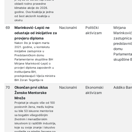
oblasti rodno pravedne
klimatske akcije do 2026.
godine. Ova Koalicija je jedna
od šest akcionih koalicija u
okviru
69
Marinković-Lepić ne
Nacionalni
Politički
Mirjana
odustaje od inicijative za
aktivizam
Marinković
provjeru diploma
zastupnica
Nakon što je krajem marta
predstavn
2021. godine, u kontekstu
domu
inicijative zastupnice u
Parlament
Predstavničkom domu
skupštine 
Parlamentarne skupštine BiH
Mirjane Marinković-Lepić o
provjeri diploma zaposlenih u
institucijama BiH,
predsjedavajući Vijeća ministra
BiH Zoran Tegeltija re
70
Okončan prvi ciklus
Nacionalni
Ekonomski
Addiko Ba
Ženske Mentorske
aktivizam
Mreže
Projekat je okupio više od 100
poslovnih žena, među kojima
su bile 53 iskusne mentorice
sa bogatim višegodišnjim
životnim i menadžerskim
iskustvom iz različitih industrija,
koje su svoje znanje i iskustvo
podijelile sa mladim ženama na