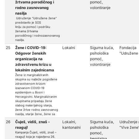
žrtvama porodičnog i
pomoć,
rodno zasnovanog
volontiranje
nasilja
Udruženje "Udružene žene"
predstavilo je SOS
liniju za pomoć i podršku
ženama žrtvama
porodičnog i rodnozasnovanog
nasilja.
25
Žene i COVID-19:
Lokalni
Sigurna kuća,
Fondacija
Odgovor ženskih
psihološka
"Udružene
organizacija na
pomoć,
zdravstvenu krizu u
volontiranje
lokalnim zajednicama
Žene iz marginaliziranih
skupina su najteže pogođene
zdravstvenom krizom
izazvanom COVID-19
epidemijom u Bosni i
Hercegovini. Marginaliziranim
skupinama pripadaju žene
slabog materijalnog stanja,
žene žrtve rodno zasnovanog
nasilja, starije žene, žene sa
26
Čuješ, vidiš, znaš -
Lokalni,
Sigurna kuća,
Udruženje 
reaguj!
kantonalni
psihološka
"Vive žene
Kampanja Čuješ, vidiš, znaš –
pomoć,
reaguj! koja je najavljena 26.
besplatna