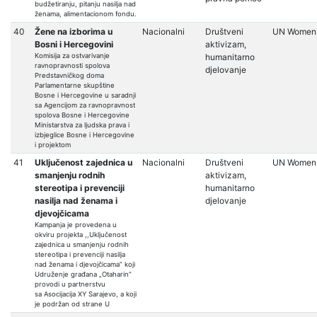
budžetiranju, pitanju nasilja nad
ženama, alimentacionom fondu.
40
Žene na izborima u
Nacionalni
Društveni
UN Women 
Bosni i Hercegovini
aktivizam,
Komisija za ostvarivanje
humanitarno
ravnopravnosti spolova
djelovanje
Predstavničkog doma
Parlamentarne skupštine
Bosne i Hercegovine u saradnji
sa Agencijom za ravnopravnost
spolova Bosne i Hercegovine
Ministarstva za ljudska prava i
izbjeglice Bosne i Hercegovine
i projektom
41
Uključenost zajednica u
Nacionalni
Društveni
UN Women 
smanjenju rodnih
aktivizam,
stereotipa i prevenciji
humanitarno
nasilja nad ženama i
djelovanje
djevojčicama
Kampanja je provedena u
okviru projekta ,,Uključenost
zajednica u smanjenju rodnih
stereotipa i prevenciji nasilja
nad ženama i djevojčicama” koji
Udruženje građana „Otaharin“
provodi u partnerstvu
sa Asocijacija XY Sarajevo, a koji
je podržan od strane U