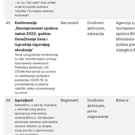
– ko su i šta rade? Koje prilike
nude Evropska sedmica
robotike i Evropska sedmica
kodiranja?.
45
Konferencija
Nacionalni
Društveni
Agencija z
„Ravnopravnost spolova
aktivizam,
ravnopravn
nakon 2020. godine:
edukacija
spolova Bi
Osnaživanje žena i
Ministarst
izgradnja sigurnijeg
ljudska pra
okruženja“
izbjeglice 
Teme ovogodišnje konferencije
su bile: transformativni pristup
ispunjavanju obaveza po
Pekinškoj deklaraciji i UN
CEDAW Konvenciji sa osvrtom
na ublažavanje posljedica
pandemije COVID-19, te
prevazilaženje problema
različitih oblika uznemiravanja
na osnov
46
Ispovijesti
Regionalni
Društveni
Bitna si
Simbolično, u pet do dvanaest,
aktivizam,
u četvrtak ovog tjedna
javno
lansirana je internetska
zagovaranje
stranica Bitna.si. Korištenjem
slovenske domene pokretačice
stranice efektno su iznijele
svoju poruku u javni prostor,
uz već postojeću