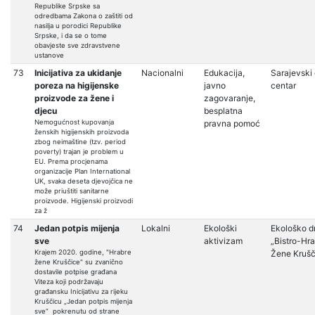
Republike Srpske sa
odredbama Zakona o zaštiti od
nasilja u porodici Republike
Srpske, i da se o tome
obavjeste sve zdravstvene
ustanove
73
Inicijativa za ukidanje
Nacionalni
Edukacija,
Sarajevski 
poreza na higijenske
javno
centar
proizvode za žene i
zagovaranje,
djecu
besplatna
Nemogućnost kupovanja
pravna pomoć
ženskih higijenskih proizvoda
zbog neimaštine (tzv. period
poverty) trajan je problem u
EU. Prema procjenama
organizacije Plan International
UK, svaka deseta djevojčica ne
može priuštiti sanitarne
proizvode. Higijenski proizvodi
za ž
74
Jedan potpis mijenja
Lokalni
Ekološki
Ekološko d
sve
aktivizam
„Bistro-Hr
Krajem 2020. godine, "Hrabre
Žene Krušč
žene Kruščice" su zvanično
dostavile potpise građana
Viteza koji podržavaju
građansku Inicijativu za rijeku
Kruščicu „Jedan potpis mijenja
sve“ pokrenutu od strane