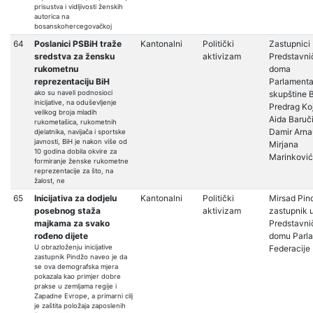
prisustva i vidljivosti ženskih
autorica na
bosanskohercegovačkoj
64
Poslanici PSBiH traže
Kantonalni
Politički
Zastupnici
sredstva za žensku
aktivizam
Predstavni
rukometnu
doma
reprezentaciju BiH
Parlament
ako su naveli podnosioci
skupštine 
inicijative, na oduševljenje
Predrag Ko
velikog broja mladih
Aida Baruči
rukometašica, rukometnih
Damir Arnau
djelatnika, navijača i sportske
javnosti, BiH je nakon više od
Mirjana
10 godina dobila okvire za
Marinković
formiranje ženske rukometne
reprezentacije za što, na
žalost, ne
65
Inicijativa za dodjelu
Kantonalni
Politički
Mirsad Pin
posebnog staža
aktivizam
zastupnik 
majkama za svako
Predstavn
rođeno dijete
domu Parl
U obrazloženju inicijative
Federacije
zastupnik Pindžo naveo je da
se ova demografska mjera
pokazala kao primjer dobre
prakse u zemljama regije i
Zapadne Evrope, a primarni cilj
je zaštita položaja zaposlenih