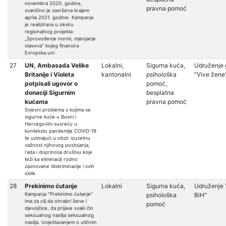
novembra 2020. godine,
pravna pomoć
zvanično je završena krajem
aprila 2021. godine. Kampanja
je realizirana u okviru
regionalnog projekta
„Sprovođenje normi, mjenjanje
stavova“ kojeg finansira
Evropska uni
27
UN, Ambasada Velike
Lokalni,
Sigurna kuća,
Udruženje 
Britanije i Violeta
kantonalni
psihološka
"Vive žene
potpisali ugovor o
pomoć,
donaciji Sigurnim
besplatna
kućama
pravna pomoć
Svjesni problema s kojima se
sigurne kuće u Bosni i
Hercegovini susreću u
kontekstu pandemije COVID-19
te uzimajući u obzir izuzetnu
važnost njihovog postojanja,
rada i doprinosa društvu koje
teži ka eliminaciji rodno
zasnovane diskriminacije i svih
oblik
28
Prekinimo ćutanje
Lokalni
Sigurna kuća,
Udruženje
Kampanja "Prekinimo ćutanje"
psihološka
BiH"
ima za cilj da ohrabri žene i
pomoć
djevojčice, da prijave svaki čin
seksualnog nasilja seksualnog
nasilja. Izvještavanjem o uličnim