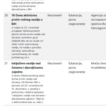
tolerancije prema seksualnom
nasilju prema ženama i
djevojčicama u BiH.
20
16 Dana aktivizma
Nacionalni
Edukacija,
Agencija z
protiv rodnog nasilja u
javno
ravnopravn
BiH
zagovaranje
spolova Bo
U svijetu je 25. novembar
Hercegovi
proglašen Međunarodnim
danom borbe protiv nasilja nad
ženama i potrebno ga je
obilježiti tako da se osude svi
oblici rodno zasnovanog
nasilja, od nasilja u porodici,
silovanja, seksualnog
uznemiravanja, do nasilja
počinjenog od s
21
Isključimo nasilje nad
Nacionalni
Edukacija,
Mreža žen
ženama i djevojčicama
javno
invaliditet
zajedno
zagovaranje
U okviru Međunarodnog dana
borbe protiv nasilja nad
ženama, UN Women BiH u
periodu od 25. novembra do
10. decembra, u saradnji s
partnerima, realizira kampanju
“Isključimo nasilje nad ženama i
djevojčicama zajedno”. Riječ je
o aktivnostima koje su, kako j