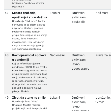
istoimenu Facebook stranicu.
Mjesto je t
47
Mjesto druženja,
Lokalni
Društveni
Naš most
opuštanja i stvaralaštva
aktivizam,
Udruženje “Naš most” Zenica
edukacija
osnovano je sa ciljem da kroz
umjetnost i kulturu promiče
socijalnu inkluziju ranjivih
grupa, fokusirajući se na starije
osobe, žene i osobe s
invaliditetom. Ovo udruženje
stoga u sklopu svoje galerije
već godinama okuplja i ra
48
Ravnopravnost spolova
Nacionalni
Društveni
Prava za s
u pandemiji
aktivizam,
Koji su efekti i posljedice
javno
pandemije COVID-19 na život u
zagovaranje
Bosni i Hercegovini? Nezavisna
grupa novinara i novinarki kroz
seriju dokumentarnih tekstova,
reportaža, analiza, intervjua,
videopriča i podcasta pokušava
ponuditi odgovore na ovo
pitanje. U okvir
49
Život da stane ne smije!
Lokalni
Društveni
Udruženje
Udruženje žena “Vrba”
aktivizam,
"Vrba"
Gnojnice-Mostar realizira
javno
projekt koji za cilj ima probuditi
zagovaranje