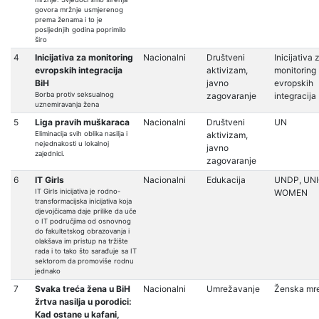
govora mržnje usmjerenog
prema ženama i to je
posljednjih godina poprimilo
širo
4
Inicijativa za monitoring
Nacionalni
Društveni
Inicijativa 
evropskih integracija
aktivizam,
monitoring
BiH
javno
evropskih
Borba protiv seksualnog
zagovaranje
integracija
uznemiravanja žena
5
Liga pravih muškaraca
Nacionalni
Društveni
UN
Eliminacija svih oblika nasilja i
aktivizam,
nejednakosti u lokalnoj
javno
zajednici.
zagovaranje
6
IT Girls
Nacionalni
Edukacija
UNDP, UNI
IT Girls inicijativa je rodno-
WOMEN
transformacijska inicijativa koja
djevojčicama daje prilike da uče
o IT područjima od osnovnog
do fakultetskog obrazovanja i
olakšava im pristup na tržište
rada i to tako što sarađuje sa IT
sektorom da promoviše rodnu
jednako
7
Svaka treća žena u BiH
Nacionalni
Umrežavanje
Ženska mr
žrtva nasilja u porodici:
Kad ostane u kafani,