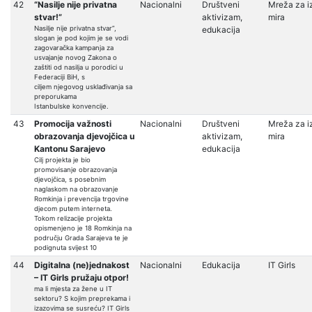
42
“Nasilje nije privatna
Nacionalni
Društveni
Mreža za i
stvar!”
aktivizam,
mira
Nasilje nije privatna stvar”,
edukacija
slogan je pod kojim je se vodi
zagovaračka kampanja za
usvajanje novog Zakona o
zaštiti od nasilja u porodici u
Federaciji BiH, s
ciljem njegovog usklađivanja sa
preporukama
Istanbulske konvencije.
43
Promocija važnosti
Nacionalni
Društveni
Mreža za i
obrazovanja djevojčica u
aktivizam,
mira
Kantonu Sarajevo
edukacija
Cilj projekta je bio
promovisanje obrazovanja
djevojčica, s posebnim
naglaskom na obrazovanje
Romkinja i prevencija trgovine
djecom putem interneta.
Tokom relizacije projekta
opismenjeno je 18 Romkinja na
području Grada Sarajeva te je
podignuta svijest 10
44
Digitalna (ne)jednakost
Nacionalni
Edukacija
IT Girls
– IT Girls pružaju otpor!
ma li mjesta za žene u IT
sektoru? S kojim preprekama i
izazovima se susreću? IT Girls