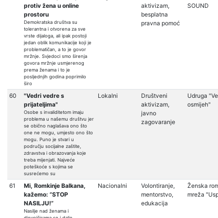
protiv žena u online
aktivizam,
SOUND
prostoru
besplatna
Demokratska društva su
pravna pomoć
tolerantna i otvorena za sve
vrste dijaloga, ali ipak postoji
jedan oblik komunikacije koji je
problematičan, a to je govor
mržnje. Svjedoci smo širenja
govora mržnje usmjerenog
prema ženama i to je
posljednjih godina poprimilo
širo
60
"Vedri vedre s
Lokalni
Društveni
Udruga "Ve
prijateljima"
aktivizam,
osmijeh"
Osobe s invaliditetom imaju
javno
problema u našemu društvu jer
zagovaranje
se obično naglašava ono što
one ne mogu, umjesto ono što
mogu. Puno je stvari u
području socijalne zaštite,
zdravstva i obrazovanja koje
treba mijenjati. Najveće
poteškoće s kojima se
susrećemo su
61
Mi, Romkinje Balkana,
Nacionalni
Volontiranje,
Ženska ro
kažemo: ”STOP
mentorstvo,
mreža "Usp
NASILJU!”
edukacija
Nasilje nad ženama i
djevojčicama se i dalje