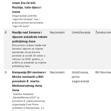
znam šta će biti.
Razbija, tuče djecu i
mene
Osiguravanje podrške
"sigurnim kućama", kao i
pravne pomoći korisnicama
"sigurnih kuća"
8
Nasilje nad ženama i
Nacionalni
Umrežavanje
Ženska mr
djecom eskaliralo tokom
policijskog časa
Broj poziva i prijava nasilja nad
ženama i djecom za vrijeme
pandemije virusa korona
povećan je za čak 30 odsto u
odnosu na 2019. godinu, a
prilično je eskaliralo za vrijeme
policijskog časa.
9
Kampanja BH novinara i
Nacionalni
Istraživanja,
BH Novinar
Mreže novinarki u BiH
javno
povodom 8. marta-
zagovaranje
Međunarodnog dana
žena
Svjetsku kampanju
„Media4Women2021“ je
povodom 8. marta pokrenula
organizacija Free Press
Unlimited iz Nizozemske, a u