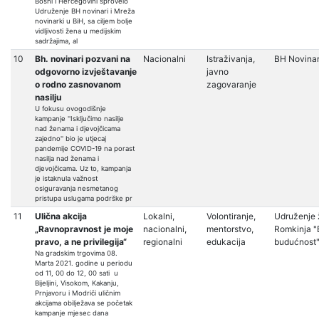
Bosni i Hercegovini sprovelo
Udruženje BH novinari i Mreža
novinarki u BiH, sa ciljem bolje
vidljivosti žena u medijskim
sadržajima, al
10
Bh. novinari pozvani na
Nacionalni
Istraživanja,
BH Novinar
odgovorno izvještavanje
javno
o rodno zasnovanom
zagovaranje
nasilju
U fokusu ovogodišnje
kampanje ''Isključimo nasilje
nad ženama i djevojčicama
zajedno'' bio je utjecaj
pandemije COVID-19 na porast
nasilja nad ženama i
djevojčicama. Uz to, kampanja
je istaknula važnost
osiguravanja nesmetanog
pristupa uslugama podrške pr
11
Ulična akcija
Lokalni,
Volontiranje,
Udruženje
„Ravnopravnost je moje
nacionalni,
mentorstvo,
Romkinja "
pravo, a ne privilegija“
regionalni
edukacija
budućnost
Na gradskim trgovima 08.
Marta 2021. godine u periodu
od 11, 00 do 12, 00 sati u
Bijeljini, Visokom, Kakanju,
Prnjavoru i Modriči uličnim
akcijama obilježava se početak
kampanje mjesec dana