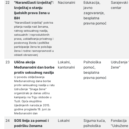
22
"Narandžasti izvještaj":
Nacionalni
Edukacija,
Sarajevski 
Izvještaj o stanju
javno
centar
ljudskih prava žena u
zagovaranje,
BiH
besplatna
"Narandžasti izvještaj" pokriva
pravna pomoć
pitanja nasilja nad ženama,
ratnog seksualnog nasilja,
seksualnih i reproduktivnih
prava, usklađivanja privatnog i
poslovnog života i političke
participacije žena te položaja
žena i rodne ravnopravnosti u
oblasti obrazovanj
23
Ulična akcija
Lokalni,
Psihološka
Udruženje
Međunarodni dan borbe
kantonalni
pomoć,
žene"
protiv seksulnog nasilja
besplatna
U povodu obilježavanja
pravna pomoć
Međunarodnog dana borbe
protiv seksualnog nasilja u ratu
Udruženje ”Snaga žene”
organiziralo je danas uličnu
kampanju na Trgu slobode u
Tuzli. Opća skupština
Ujedinjenih naroda je 2015.
godine proglasila 19. juni za
Međunarodni dan
24
SOS linija za pomoć i
Lokalni
Sigurna kuća,
Fondacija
podršku ženama
psihološka
"Udružene