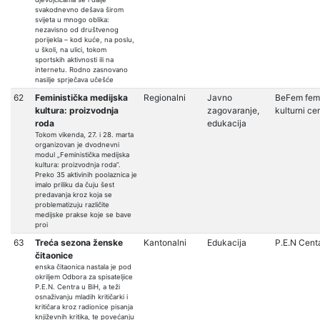
svakodnevno dešava širom
svijeta u mnogo oblika:
nezavisno od društvenog
porijekla – kod kuće, na poslu,
u školi, na ulici, tokom
sportskih aktivnosti ili na
internetu. Rodno zasnovano
nasilje sprječava učešće
62
Feministička medijska
Regionalni
Javno
BeFem femi
kultura: proizvodnja
zagovaranje,
kulturni ce
roda
edukacija
Tokom vikenda, 27. i 28. marta
organizovan je dvodnevni
modul „Feministička medijska
kultura: proizvodnja roda”.
Preko 35 aktivinih poolaznica je
imalo priliku da čuju šest
predavanja kroz koja se
problematizuju različite
medijske prakse koje se bave
proi
63
Treća sezona ženske
Kantonalni
Edukacija
P.E.N Cent
čitaonice
enska čitaonica nastala je pod
okriljem Odbora za spisateljice
P.E.N. Centra u BiH, a teži
osnaživanju mladih kritičarki i
kritičara kroz radionice pisanja
književnih kritika, te povećanju