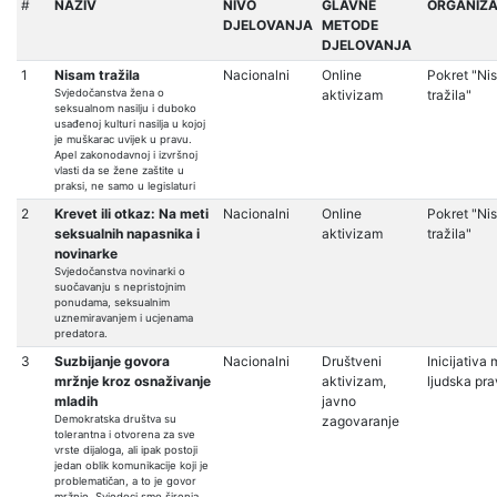
#
NAZIV
NIVO
GLAVNE
ORGANIZA
DJELOVANJA
METODE
DJELOVANJA
1
Nisam tražila
Nacionalni
Online
Pokret "Ni
Svjedočanstva žena o
aktivizam
tražila"
seksualnom nasilju i duboko
usađenoj kulturi nasilja u kojoj
je muškarac uvijek u pravu.
Apel zakonodavnoj i izvršnoj
vlasti da se žene zaštite u
praksi, ne samo u legislaturi
2
Krevet ili otkaz: Na meti
Nacionalni
Online
Pokret "Ni
seksualnih napasnika i
aktivizam
tražila"
novinarke
Svjedočanstva novinarki o
suočavanju s nepristojnim
ponudama, seksualnim
uznemiravanjem i ucjenama
predatora.
3
Suzbijanje govora
Nacionalni
Društveni
Inicijativa
mržnje kroz osnaživanje
aktivizam,
ljudska pra
mladih
javno
Demokratska društva su
zagovaranje
tolerantna i otvorena za sve
vrste dijaloga, ali ipak postoji
jedan oblik komunikacije koji je
problematičan, a to je govor
mržnje. Svjedoci smo širenja