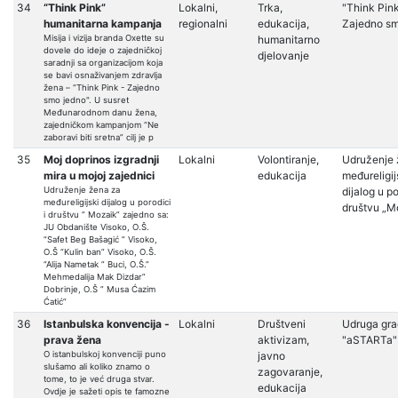
34
“Think Pink”
Lokalni,
Trka,
"Think Pink
humanitarna kampanja
regionalni
edukacija,
Zajedno sm
Misija i vizija branda Oxette su
humanitarno
dovele do ideje o zajedničkoj
djelovanje
saradnji sa organizacijom koja
se bavi osnaživanjem zdravlja
žena – “Think Pink - Zajedno
smo jedno". U susret
Međunarodnom danu žena,
zajedničkom kampanjom “Ne
zaboravi biti sretna” cilj je p
35
Moj doprinos izgradnji
Lokalni
Volontiranje,
Udruženje 
mira u mojoj zajednici
edukacija
međureligij
Udruženje žena za
dijalog u po
međureligijski dijalog u porodici
društvu „M
i društvu ” Mozaik” zajedno sa:
JU Obdanište Visoko, O.Š.
“Safet Beg Bašagić ” Visoko,
O.Š “Kulin ban” Visoko, O.Š.
“Alija Nametak ” Buci, O.Š.”
Mehmedalija Mak Dizdar”
Dobrinje, O.Š ” Musa Ćazim
Ćatić”
36
Istanbulska konvencija -
Lokalni
Društveni
Udruga gr
prava žena
aktivizam,
"aSTARTa"
O istanbulskoj konvenciji puno
javno
slušamo ali koliko znamo o
zagovaranje,
tome, to je već druga stvar.
edukacija
Ovdje je sažeti opis te famozne