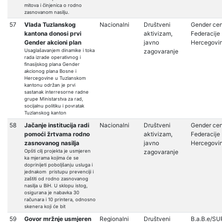
mitova i činjenica o rodno
zasnovanom nasilju.
57
Vlada Tuzlanskog
Nacionalni
Društveni
Gender cen
kantona donosi prvi
aktivizam,
Federacije 
Gender akcioni plan
javno
Hercegovi
Usaglašavanjem dinamike i toka
zagovaranje
rada izrade operativnog i
finasijskog plana Gender
akcionog plana Bosne i
Hercegovine u Tuzlanskom
kantonu održan je prvi
sastanak interresorne radne
grupe Ministarstva za rad,
socijalnu politiku i povratak
Tuzlanskog kanton
58
Jačanje institucija radi
Nacionalni
Društveni
Gender cen
pomoći žrtvama rodno
aktivizam,
Federacije 
zasnovanog nasilja
javno
Hercegovi
Opšti cilj projekta je usmjeren
zagovaranje
ka mjerama kojima će se
doprinijeti poboljšanju usluga i
jednakom pristupu prevenciji i
zaštiti od rodno zasnovanog
nasilja u BiH. U sklopu istog,
osigurana je nabavka 30
računara i 10 printera, odnosno
skenera koji će bit
59
Govor mržnje usmjeren
Regionalni
Društveni
B.a.B.e/SU