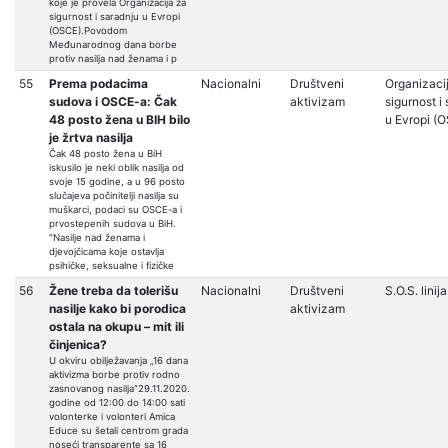
koje je provela Organizacija za
sigurnost i saradnju u Evropi
(OSCE).Povodom
Međunarodnog dana borbe
protiv nasilja nad ženama i p
55
Prema podacima
Nacionalni
Društveni
Organizaci
sudova i OSCE-a: Čak
aktivizam
sigurnost i
48 posto žena u BIH bilo
u Evropi (
je žrtva nasilja
Čak 48 posto žena u BiH
iskusilo je neki oblik nasilja od
svoje 15 godine, a u 96 posto
slučajeva počinitelji nasilja su
muškarci, podaci su OSCE-a i
prvostepenih sudova u BiH.
"Nasilje nad ženama i
djevojčicama koje ostavlja
psihičke, seksualne i fizičke
56
Žene treba da tolerišu
Nacionalni
Društveni
S.O.S. linija
nasilje kako bi porodica
aktivizam
ostala na okupu – mit ili
činjenica?
U okviru obilježavanja „16 dana
aktivizma borbe protiv rodno
zasnovanog nasilja“29.11.2020.
godine od 12:00 do 14:00 sati
volonterke i volonteri Amica
Educe su šetali centrom grada
noseći transparente sa 16