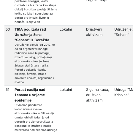
pozitivnu energiju, vratiti
osmijeh na lice žene kao stupa
obitelji i društva, podsjetiti žene
koliko su jake i sposobne za
borbu protiv svih životnih
nedaća.Ti ciljevi bit
50
TIKA podržala rad
Lokalni
Društveni
Udruženje
Udruženja žena
aktivizam
"Sehara"
"Sehara" iz Goražda
Udruženje djeluje od 2012. te
da su organizirali mnoge
radionice kako bi pomogli,
između ostalog, poboljšanje
ekonomske situacije žena
žrtava rata i žrtava nasilja.
Pored edukacije tkanja,
pletenja, šivenja, izrade
suvenira i nakita, organizuje i
izložbe.
51
Porast nasilja nad
Lokalni
Sigurna kuća,
Udruga "M
ženama u vrijeme
društveni
Krispina"
epidemije
aktivizam
U vrijeme pandemije
koronavirusa i teške
ekonomske slike u BiH nasilje
unutar obitelji jedan je od
gorućih problema društva, a
posebno je izraženo nasilje
muškaraca nad ženama.Udruga