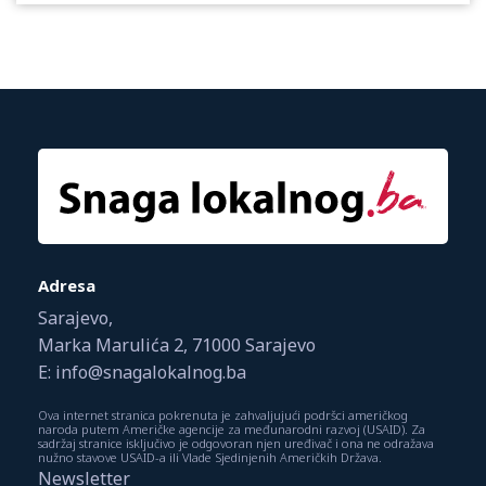
Adresa
Sarajevo,
Marka Marulića 2, 71000 Sarajevo
E: info@snagalokalnog.ba
Ova internet stranica pokrenuta je zahvaljujući podršci američkog
naroda putem Američke agencije za međunarodni razvoj (USAID). Za
sadržaj stranice isključivo je odgovoran njen uređivač i ona ne odražava
nužno stavove USAID-a ili Vlade Sjedinjenih Američkih Država.
Newsletter