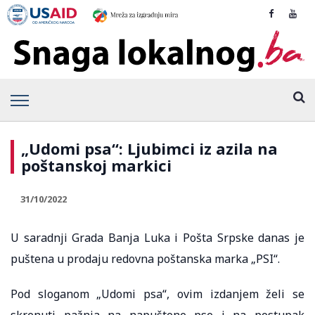
„Udomi psa“: Ljubimci iz azila na
poštanskoj markici
31/10/2022
U saradnji Grada Banja Luka i Pošta Srpske danas je
puštena u prodaju redovna poštanska marka „PSI“.
Pod sloganom „Udomi psa“, ovim izdanjem želi se
skrenuti pažnja na napuštene pse i na postupak