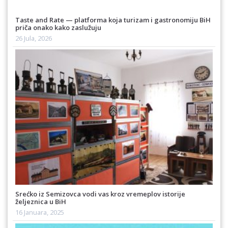
Taste and Rate — platforma koja turizam i gastronomiju BiH
priča onako kako zaslužuju
26 Jula, 2026
Srećko iz Semizovca vodi vas kroz vremeplov istorije
željeznica u BiH
16 Januara, 2025