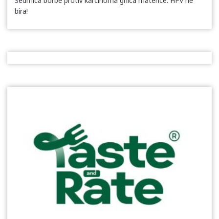
Sedmica borbe protiv karcinoma grlića materice: HPV ne
bira!