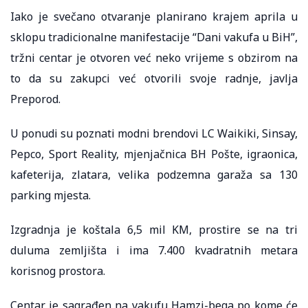
Iako je svečano otvaranje planirano krajem aprila u
sklopu tradicionalne manifestacije “Dani vakufa u BiH”,
tržni centar je otvoren već neko vrijeme s obzirom na
to da su zakupci već otvorili svoje radnje, javlja
Preporod.
U ponudi su poznati modni brendovi LC Waikiki, Sinsay,
Pepco, Sport Reality, mjenjačnica BH Pošte, igraonica,
kafeterija, zlatara, velika podzemna garaža sa 130
parking mjesta.
Izgradnja je koštala 6,5 mil KM, prostire se na tri
duluma zemljišta i ima 7.400 kvadratnih metara
korisnog prostora.
Centar je sagrađen na vakufu Hamzi-bega po kome će