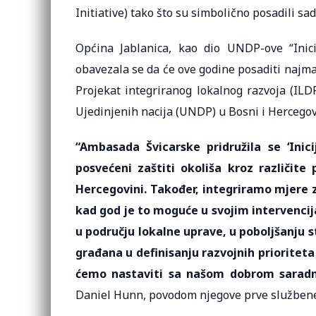
Initiative) tako što su simbolično posadili sa
Općina Jablanica, kao dio UNDP-ove “Inici
obavezala se da će ove godine posaditi najman
Projekat integriranog lokalnog razvoja (ILD
Ujedinjenih nacija (UNDP) u Bosni i Hercegov
“Ambasada Švicarske pridružila se ‘Inici
posvećeni zaštiti okoliša kroz različite 
Hercegovini. Također, integriramo mjere z
kad god je to moguće u svojim intervencij
u području lokalne uprave, u poboljšanju
građana u definisanju razvojnih prioriteta 
ćemo nastaviti sa našom dobrom saradn
Daniel Hunn, povodom njegove prve službene 