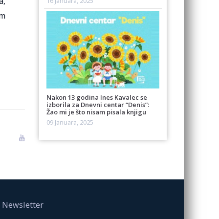
a,
16 Januara, 2025
im
Nakon 13 godina Ines Kavalec se
izborila za Dnevni centar “Denis”:
Žao mi je što nisam pisala knjigu
09 Januara, 2025
Newsletter