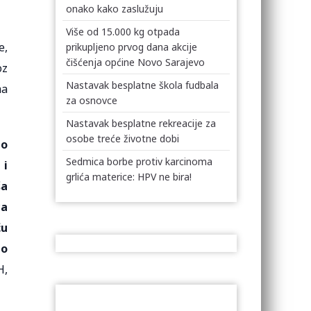
onako kako zaslužuju
Više od 15.000 kg otpada
e,
prikupljeno prvog dana akcije
čišćenja općine Novo Sarajevo
oz
Nastavak besplatne škola fudbala
ma
za osnovce
Nastavak besplatne rekreacije za
osobe treće životne dobi
no
Sedmica borbe protiv karcinoma
 i
grlića materice: HPV ne bira!
ša
ca
ću
to
H,