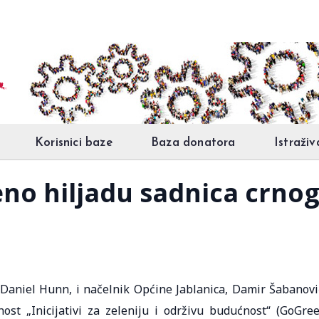
Korisnici baze
Baza donatora
Istraživ
eno hiljadu sadnica crno
Daniel Hunn, i načelnik Općine Jablanica, Damir Šabanovi
nost „Inicijativi za zeleniju i održivu budućnost“ (GoGre