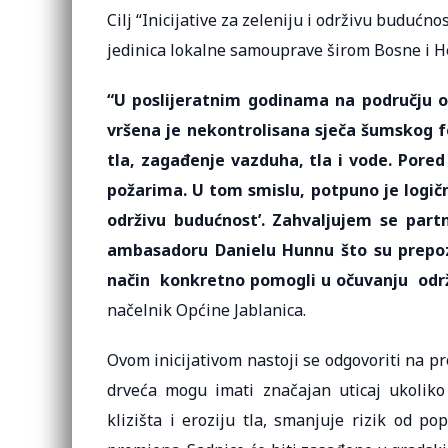
Cilj “Inicijative za zeleniju i održivu budućn
jedinica lokalne samouprave širom Bosne i 
“U poslijeratnim godinama na području 
vršena je nekontrolisana sječa šumskog fo
tla, zagađenje vazduha, tla i vode. Pore
požarima. U tom smislu, potpuno je logično 
održivu budućnost’. Zahvaljujem se part
ambasadoru Danielu Hunnu što su prepoz
način konkretno pomogli u očuvanju održ
načelnik Općine Jablanica.
Ovom inicijativom nastoji se odgovoriti na p
drveća mogu imati značajan uticaj ukolik
klizišta i eroziju tla, smanjuje rizik od p