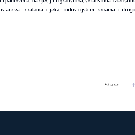
 parkovima, na dječijim igralištima, šetalištima, izletištim
h ustanova, obalama rijeka, industrijskim zonama i drug
Share: