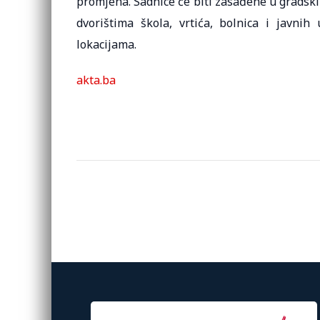
promjena. Sadnice će biti zasađene u gradskim
dvorištima škola, vrtića, bolnica i javni
lokacijama.
akta.ba