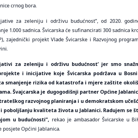
dnice crnog bora.
jative za zeleniju i održivu budućnost”, od 2020. godin
je 1.000 sadnica. Švicarska će sufinancirati 300 sadnica kr
P), zajednički projekt Vlade Švicarske i Razvojnog progra
ini.
jativi za zeleniju i održivu budućnost’ jer smo snaž
projekte i inicijative koje Švicarska podržava u Bosni
a smanjenje rizika od katastrofa i mjere zaštite okoli
ama. Švajcarska je dugogodišnji partner Općine Jablani
 strateškog razvojnog planiranja i u demokratskom učeš
i poboljšanju kvaliteta života u Jablanici. Radujem se š
jom u budućnosti”,
rekao je ambasador Švicarske u Bi
posjete Općini Jablanica.