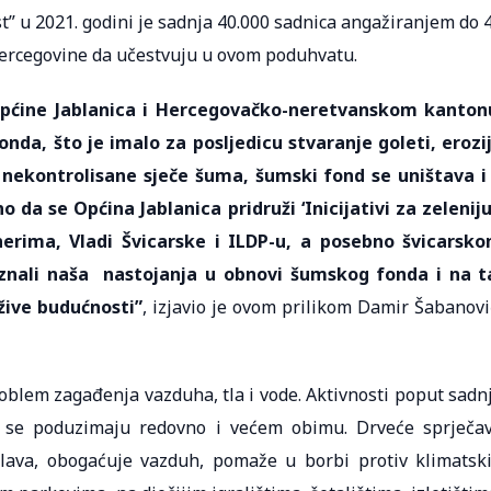
ost” u 2021. godini je sadnja 40.000 sadnica angažiranjem do 
Hercegovine da učestvuju u ovom poduhvatu.
općine Jablanica i Hercegovačko-neretvanskom kanto
nda, što je imalo za posljedicu stvaranje goleti, erozi
d nekontrolisane sječe šuma, šumski fond se uništava i
da se Općina Jablanica pridruži ‘Inicijativi za zeleniju
nerima, Vladi Švicarske i ILDP-u, a posebno švicarsk
nali naša nastojanja u obnovi šumskog fonda i na t
ive budućnosti”
, izjavio je ovom prilikom Damir Šabanovi
roblem zagađenja vazduha, tla i vode. Aktivnosti poput sadn
o se poduzimaju redovno i većem obimu. Drveće sprječa
oplava, obogaćuje vazduh, pomaže u borbi protiv klimatsk