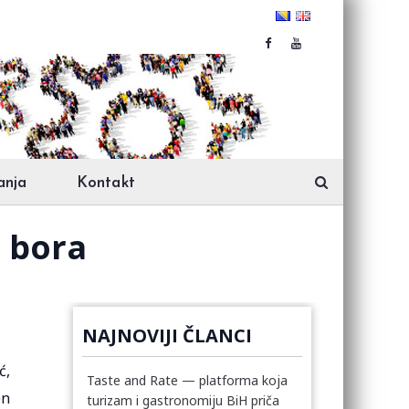
anja
Kontakt
g bora
NAJNOVIJI ČLANCI
ć,
Taste and Rate — platforma koja
en
turizam i gastronomiju BiH priča