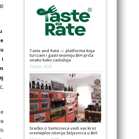
40
nu
je
 u
Taste and Rate — platforma koja
turizam i gastronomiju BiH priča
 i
onako kako zaslužuju
26 Jula, 2026
om
aj
ć,
je
va
Srećko iz Semizovca vodi vas kroz
ih
vremeplov istorije željeznica u BiH