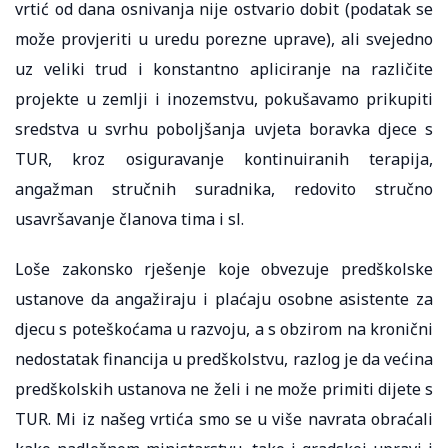
vrtić od dana osnivanja nije ostvario dobit (podatak se
može provjeriti u uredu porezne uprave), ali svejedno
uz veliki trud i konstantno apliciranje na različite
projekte u zemlji i inozemstvu, pokušavamo prikupiti
sredstva u svrhu poboljšanja uvjeta boravka djece s
TUR, kroz osiguravanje kontinuiranih terapija,
angažman stručnih suradnika, redovito stručno
usavršavanje članova tima i sl.
Loše zakonsko rješenje koje obvezuje predškolske
ustanove da angažiraju i plaćaju osobne asistente za
djecu s poteškoćama u razvoju, a s obzirom na kronični
nedostatak financija u predškolstvu, razlog je da većina
predškolskih ustanova ne želi i ne može primiti dijete s
TUR. Mi iz našeg vrtića smo se u više navrata obraćali