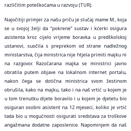
različitim poteškoćama u razvoju (TUR).
Najočitiji primjer za našu priču je slučaj mame M., koja
se u svojoj želji da “pokrene” sustav i kćerki osigura
asistenta kroz cijelo vrijeme boravka u predškolskoj
ustanovi, suočila s preprekom od strane nadležnog
ministarstva, čija ministrica nije htjela primiti majku ni
na razgovor. Razočarana majka se ministrici javno
obratila putem objave na lokalnom internet portalu,
nakon čega se dotična ministrica svom žestinom
obrušila, kako na majku, tako i na naš vrtić u kojem je
u tom trenutku dijete boravilo i u kojem je djetetu bio
osiguran osobni asistent na 12 mjeseci, koliko je vrtić
tada bio u mogućnosti osigurati sredstava za troškove
angažmana dodatne zaposlenice. Napominjem da naš