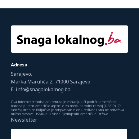
Adresa
Sarajevo,
Marka Marulića 2, 71000 Sarajevo
E: info@snagalokalnog.ba
Ova internet stranica pokrenuta je zahvaljujući podršci američkog
naroda putem Američke agencije za međunarodni razvoj (USAID). Za
sadržaj stranice isključivo je odgovoran njen uređivač i ona ne odražava
nužno stavove USAID-a ili Vlade Sjedinjenih Američkih Država.
Newsletter