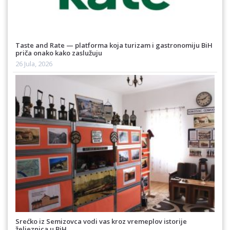
Taste and Rate — platforma koja turizam i gastronomiju BiH
priča onako kako zaslužuju
26 Jula, 2026
Srećko iz Semizovca vodi vas kroz vremeplov istorije
željeznica u BiH