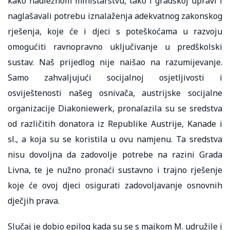
kako nadležnom ministarstvu, tako i gradskoj upravi i
naglašavali potrebu iznalaženja adekvatnog zakonskog
rješenja, koje će i djeci s poteškoćama u razvoju
omogućiti ravnopravno uključivanje u predškolski
sustav. Naš prijedlog nije naišao na razumijevanje.
Samo zahvaljujući socijalnoj osjetljivosti i
osviještenosti našeg osnivača, austrijske socijalne
organizacije Diakoniewerk, pronalazila su se sredstva
od različitih donatora iz Republike Austrije, Kanade i
sl., a koja su se koristila u ovu namjenu. Ta sredstva
nisu dovoljna da zadovolje potrebe na razini Grada
Livna, te je nužno pronaći sustavno i trajno rješenje
koje će ovoj djeci osigurati zadovoljavanje osnovnih
dječjih prava.
Slučaj je dobio epilog kada su se s majkom M. udružile i