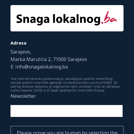
Adresa
Sarajevo,
Marka Marulića 2, 71000 Sarajevo
E: info@snagalokalnog.ba
Ova internet stranica pokrenuta je zahvaljujući podršci američkog
naroda putem Američke agencije za međunarodni razvoj (USAID). Za
sadržaj stranice isključivo je odgovoran njen uređivač i ona ne odražava
nužno stavove USAID-a ili Vlade Sjedinjenih Američkih Država.
Newsletter
Please prove you are human by selecting the