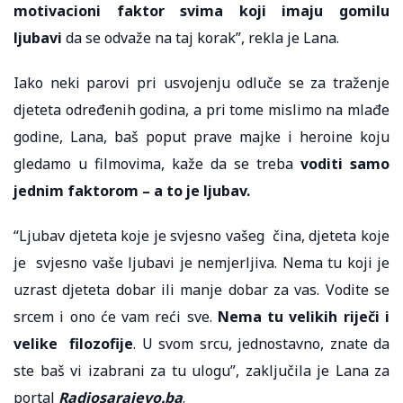
motivacioni faktor svima koji imaju gomilu
ljubavi
da se odvaže na taj korak”, rekla je Lana.
Iako neki parovi pri usvojenju odluče se za traženje
djeteta određenih godina, a pri tome mislimo na mlađe
godine, Lana, baš poput prave majke i heroine koju
gledamo u filmovima, kaže da se treba
voditi samo
jednim faktorom – a to je ljubav.
“Ljubav djeteta koje je svjesno vašeg čina, djeteta koje
je svjesno vaše ljubavi je nemjerljiva. Nema tu koji je
uzrast djeteta dobar ili manje dobar za vas. Vodite se
srcem i ono će vam reći sve.
Nema tu velikih riječi i
velike filozofije
. U svom srcu, jednostavno, znate da
ste baš vi izabrani za tu ulogu”, zaključila je Lana za
portal
Radiosarajevo.ba
.