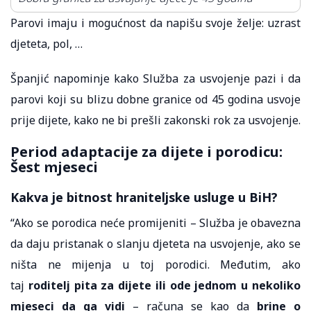
Parovi imaju i mogućnost da napišu svoje želje: uzrast
djeteta, pol, …
Španjić napominje kako Služba za usvojenje pazi i da
parovi koji su blizu dobne granice od 45 godina usvoje
prije dijete, kako ne bi prešli zakonski rok za usvojenje.
Period adaptacije za dijete i porodicu:
Šest mjeseci
Kakva je bitnost hraniteljske usluge u BiH?
“Ako se porodica neće promijeniti – Služba je obavezna
da daju pristanak o slanju djeteta na usvojenje, ako se
ništa ne mijenja u toj porodici. Međutim, ako
taj
roditelj pita za dijete ili ode jednom u nekoliko
mjeseci da ga vidi
– računa se kao da
brine o