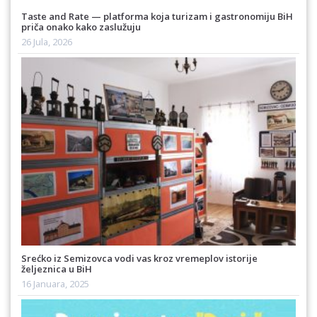
Taste and Rate — platforma koja turizam i gastronomiju BiH
priča onako kako zaslužuju
26 Jula, 2026
Srećko iz Semizovca vodi vas kroz vremeplov istorije
željeznica u BiH
16 Januara, 2025