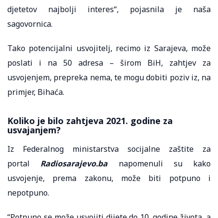
djetetov najbolji interes“, pojasnila je naša
sagovornica.
Tako potencijalni usvojitelj, recimo iz Sarajeva, može
poslati i na 50 adresa – širom BiH, zahtjev za
usvojenjem, prepreka nema, te mogu dobiti poziv iz, na
primjer, Bihaća.
Koliko je bilo zahtjeva 2021. godine za
usvajanjem?
Iz Federalnog ministarstva socijalne zaštite za
portal
Radiosarajevo.ba
napomenuli su kako
usvojenje, prema zakonu, može biti potpuno i
nepotpuno.
“Potpuno se može usvojiti dijete do 10. godine života, a