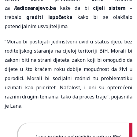
za
R
adiosarajevo.ba
kaže da bi
cijeli sistem
–
trebalo
graditi ispočetka
kako bi se olakšalo
potencijalnim usvojiteljima.
“Morao bi postojati jedinstveni uvid u status djece bez
roditeljskog staranja na cijeloj teritoriji BiH. Morali bi
zakoni biti na strani djeteta, zakon koji bi omogućio da
dijete u što kraćem roku dobije mogućnost da živi u
porodici. Morali bi socijalni radnici tu problematiku
uzimati kao prioritet. Nažalost, i oni su opterećeni
raznim drugim temama, tako da proces traje”, pojasnila
je Lana.
Lana je jedna od rijetkih osoba u BiH