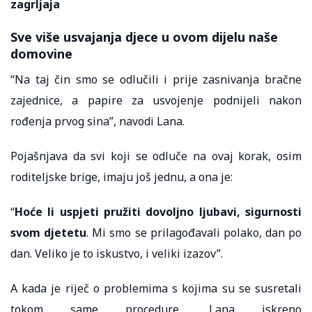
zagrljaja
Sve više usvajanja djece u ovom dijelu naše
domovine
“Na taj čin smo se odlučili i prije zasnivanja bračne
zajednice, a papire za usvojenje podnijeli nakon
rođenja prvog sina”, navodi Lana.
Pojašnjava da svi koji se odluče na ovaj korak, osim
roditeljske brige, imaju još jednu, a ona je:
“
Hoće li uspjeti pružiti dovoljno ljubavi, sigurnosti
svom djetetu
. Mi smo se prilagođavali polako, dan po
dan. Veliko je to iskustvo, i veliki izazov”.
A kada je riječ o problemima s kojima su se susretali
tokom same procedure, Lana iskreno