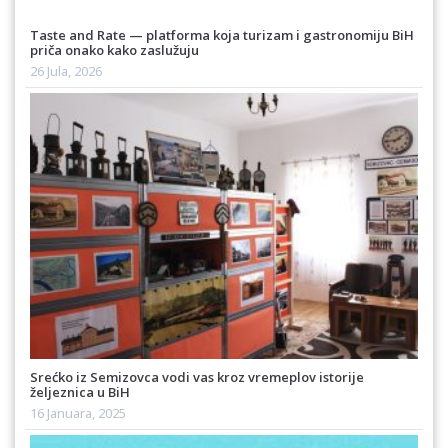
Taste and Rate — platforma koja turizam i gastronomiju BiH
priča onako kako zaslužuju
26 Jula, 2026
Srećko iz Semizovca vodi vas kroz vremeplov istorije
željeznica u BiH
16 Januara, 2025