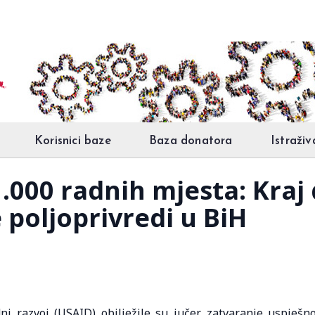
Korisnici baze
Baza donatora
Istraživ
1.000 radnih mjesta: Kra
poljoprivredi u BiH
i razvoj (USAID) obilježile su jučer zatvaranje uspješn