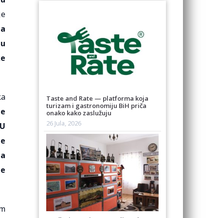
je
ga
nu
ke
ka
Taste and Rate — platforma koja
turizam i gastronomiju BiH priča
ne
onako kako zaslužuju
26 Jula, 2026
EU
me
ma
je
im