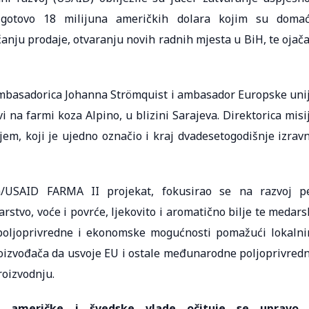
d gotovo 18 milijuna američkih dolara kojim su doma
anju prodaje, otvaranju novih radnih mjesta u BiH, te ojač
mbasadorica Johanna Strömquist i ambasador Europske uni
vi na farmi koza Alpino, u blizini Sarajeva. Direktorica misi
em, koji je ujedno označio i kraj dvadesetogodišnje izrav
ka/USAID FARMA II projekat, fokusirao se na razvoj p
rstvo, voće i povrće, ljekovito i aromatično bilje te medars
e poljoprivredne i ekonomske mogućnosti pomažući lokaln
roizvođača da usvoje EU i ostale međunarodne poljoprivred
oizvodnju.
va američke i švedske vlade očituje se upravo