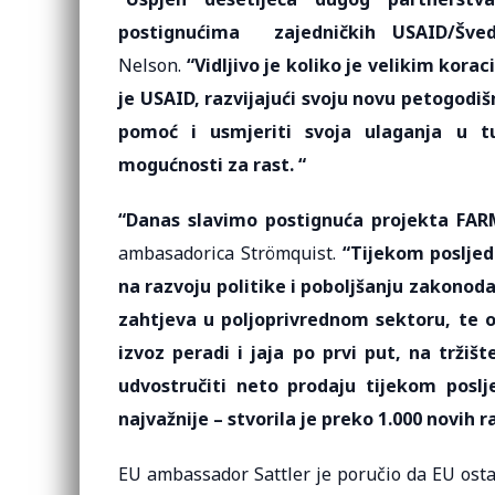
postignućima zajedničkih USAID/Šv
Nelson.
“Vidljivo je koliko je velikim kor
je USAID, razvijajući svoju novu petogodišn
pomoć i usmjeriti svoja ulaganja u t
mogućnosti za rast. “
“Danas slavimo postignuća projekta FARM
ambasadorica Strömquist.
“Tijekom posljed
na razvoju politike i poboljšanju zakonod
zahtjeva u poljoprivrednom sektoru, te ol
izvoz peradi i jaja po prvi put, na trži
udvostručiti neto prodaju tijekom poslje
najvažnije – stvorila je preko 1.000 novih 
EU ambassador Sattler je poručio da EU osta