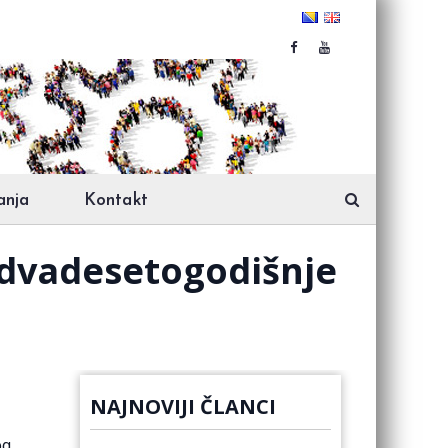
anja
Kontakt
j dvadesetogodišnje
NAJNOVIJI ČLANCI
og