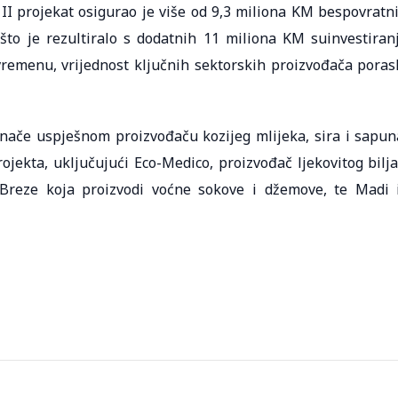
I projekat osigurao je više od 9,3 miliona KM bespovratn
što je rezultiralo s dodatnih 11 miliona KM suinvestiran
remenu, vrijednost ključnih sektorskih proizvođača poras
ače uspješnom proizvođaču kozijeg mlijeka, sira i sapun
rojekta, uključujući Eco-Medico, proizvođač ljekovitog bilja
reze koja proizvodi voćne sokove i džemove, te Madi 