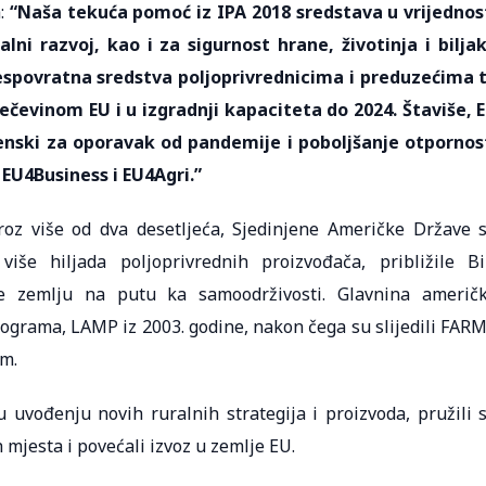
a:
“Naša tekuća pomoć iz IPA 2018 sredstava u vrijednos
lni razvoj, kao i za sigurnost hrane, životinja i bilja
bespovratna sredstva poljoprivrednicima i preduzećima 
čevinom EU i u izgradnji kapaciteta do 2024. Štaviše, 
nski za oporavak od pandemije i poboljšanje otpornos
 EU4Business i EU4Agri.”
roz više od dva desetljeća, Sjedinjene Američke Države 
iše hiljada poljoprivrednih proizvođača, približile B
le zemlju na putu ka samoodrživosti. Glavnina američ
programa, LAMP iz 2003. godine, nakon čega su slijedili FAR
om.
uvođenju novih ruralnih strategija i proizvoda, pružili 
mjesta i povećali izvoz u zemlje EU.