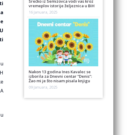
Srećko iz Semizovca vodi vas kroz
ti
vremeplov istorije željeznica u BiH
ka
16 Januara, 2025
te
EU
ti
su
Nakon 13 godina Ines Kavalec se
iH
izborila za Dnevni centar “Denis”:
Žao mi je što nisam pisala knjigu
ke
09 Januara, 2025
MA
su