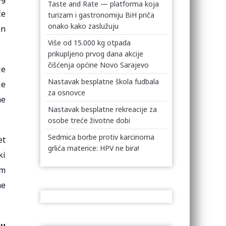
Taste and Rate — platforma koja
će
turizam i gastronomiju BiH priča
onako kako zaslužuju
an
Više od 15.000 kg otpada
prikupljeno prvog dana akcije
čišćenja općine Novo Sarajevo
je
Nastavak besplatne škola fudbala
je
za osnovce
ne
Nastavak besplatne rekreacije za
osobe treće životne dobi
Sedmica borbe protiv karcinoma
et
grlića materice: HPV ne bira!
ki
im
ne
 u