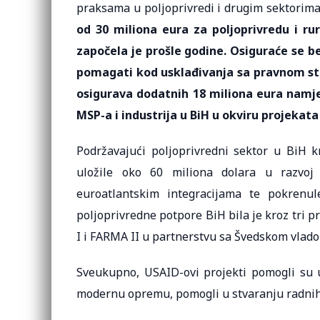
praksama u poljoprivredi i drugim sektorim
od 30 miliona eura za poljoprivredu i rura
započela je prošle godine. Osiguraće se 
pomagati kod usklađivanja sa pravnom ste
osigurava dodatnih 18 miliona eura namje
MSP-a i industrija u BiH u okviru projekata
Podržavajući poljoprivredni sektor u BiH k
uložile oko 60 miliona dolara u razvoj v
euroatlantskim integracijama te pokrenu
poljoprivredne potpore BiH bila je kroz tri 
I i FARMA II u partnerstvu sa Švedskom vlad
Sveukupno, USAID-ovi projekti pomogli su u 
modernu opremu, pomogli u stvaranju radnih 