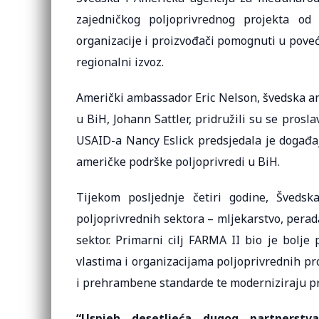
zajedničkog poljoprivrednog projekta o
organizacije i proizvođači pomognuti u poveć
regionalni izvoz.
Američki ambassador Eric Nelson, švedska a
u BiH, Johann Sattler, pridružili su se prosla
USAID-a Nancy Eslick predsjedala je događaj
američke podrške poljoprivredi u BiH.
Tijekom posljednje četiri godine, Šveds
poljoprivrednih sektora – mljekarstvo, perada
sektor. Primarni cilj FARMA II bio je bolj
vlastima i organizacijama poljoprivrednih p
i prehrambene standarde te moderniziraju pr
“Uspjeh desetljeća dugog partnerst