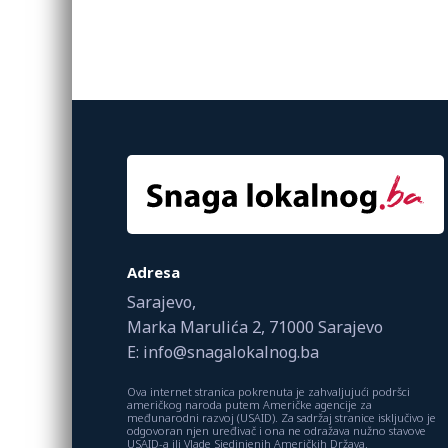
Adresa
Sarajevo,
Marka Marulića 2, 71000 Sarajevo
E: info@snagalokalnog.ba
Ova internet stranica pokrenuta je zahvaljujući podršci
američkog naroda putem Američke agencije za
međunarodni razvoj (USAID). Za sadržaj stranice isključivo je
odgovoran njen uređivač i ona ne odražava nužno stavove
USAID-a ili Vlade Sjedinjenih Američkih Država.