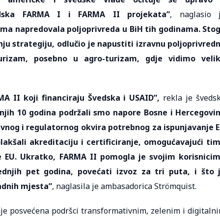
edska FARMA I i FARMA II projekata”
, naglasio 
acima napredovala poljoprivreda u BiH tih godinama. Sto
ju strategiju, odlučio je napustiti izravnu poljoprivred
urizam, posebno u agro-turizam, gdje vidimo veli
A II koji financiraju Švedska i USAID”,
rekla je šveds
njih 10 godina podržali smo napore Bosne i Hercegovi
avnog i regulatornog okvira potrebnog za ispunjavanje 
akšali akreditaciju i certificiranje, omogućavajući ti
šte EU. Ukratko, FARMA II pomogla je svojim korisnici
dnjih pet godina, povećati izvoz za tri puta, i što 
radnih mjesta”
, naglasila je ambasadorica Strömquist.
je posvećena podršci transformativnim, zelenim i digitaln