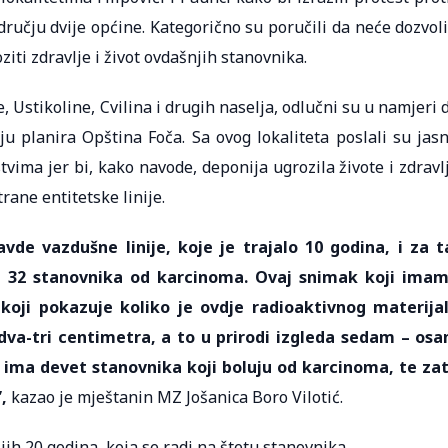
učju dvije općine. Kategorično su poručili da neće dozvoli
iti zdravlje i život ovdašnjih stanovnika.
e, Ustikoline, Cvilina i drugih naselja, odlučni su u namjeri 
ju planira Opština Foča. Sa ovog lokaliteta poslali su jas
tvima jer bi, kako navode, deponija ugrozila živote i zdravl
trane entitetske linije.
de vazdušne linije, koje je trajalo 10 godina, i za t
la 32 stanovnika od karcinoma. Ovaj snimak koji ima
koji pokazuje koliko je ovdje radioaktivnog materija
o dva-tri centimetra, a to u prirodi izgleda sedam – os
i ima devet stanovnika koji boluju od karcinoma, te za
,
kazao je mještanin MZ Jošanica Boro Vilotić.
jih 20 godina, koja se radi na štetu stanovnika.