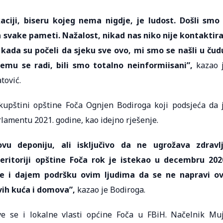
aciji, biseru kojeg nema nigdje, je ludost. Došli smo
van svake pameti. Nažalost, nikad nas niko nije kontaktir
 kada su počeli da sjeku sve ovo, mi smo se našli u čud
emu se radi, bili smo totalno neinformiisani”,
kazao 
tović.
kupštini opštine Foča Ognjen Bodiroga koji podsjeća da 
lamentu 2021. godine, kao idejno rješenje.
vu deponiju, ali isključivo da ne ugrožava zdravl
teritoriji opštine Foča rok je istekao u decembru 202
e i dajem podršku ovim ljudima da se ne napravi o
vih kuća i domova”,
kazao je Bodiroga.
ve se i lokalne vlasti općine Foča u FBiH. Načelnik Mu