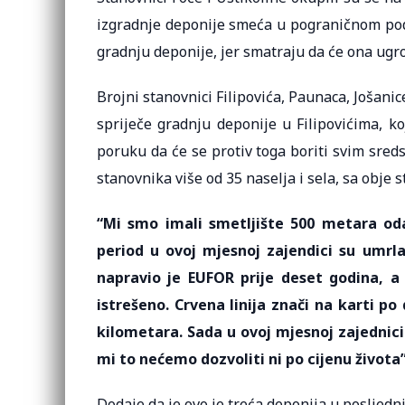
izgradnje deponije smeća u pograničnom podr
gradnju deponije, jer smatraju da će ona ugroz
Brojni stanovnici Filipovića, Paunaca, Jošanic
spriječe gradnju deponije u Filipovićima, ko
poruku da će se protiv toga boriti svim sreds
stanovnika više od 35 naselja i sela, sa obje s
“Mi smo imali smetljište 500 metara odav
period u ovoj mjesnoj zajendici su umr
napravio je EUFOR prije deset godina, a 
istrešeno. Crvena linija znači na karti p
kilometara. Sada u ovoj mjesnoj zajednic
mi to nećemo dozvoliti ni po cijenu života”
Dodaje da je ovo je treća deponija u posljednj