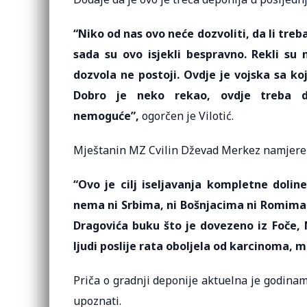
“Niko od nas ovo neće dozvoliti, da li treb
sada su ovo isjekli bespravno. Rekli su
dozvola ne postoji. Ovdje je vojska sa ko
Dobro je neko rekao, ovdje treba d
nemoguće”,
ogorčen je Vilotić.
Mještanin MZ Cvilin Dževad Merkez namjere 
“Ovo je cilj iseljavanja kompletne dolin
nema ni Srbima, ni Bošnjacima ni Romima n
Dragovića buku što je dovezeno iz Foče, M
ljudi poslije rata oboljela od karcinoma, m
Priča o gradnji deponije aktuelna je godinam
upoznati.