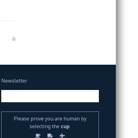
Newsletter
Please prove you are human by
selecting the
cup
.