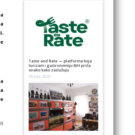
 a
na
i.
je
Taste and Rate — platforma koja
turizam i gastronomiju BiH priča
onako kako zaslužuju
26 Jula, 2026
ta
na
je
li