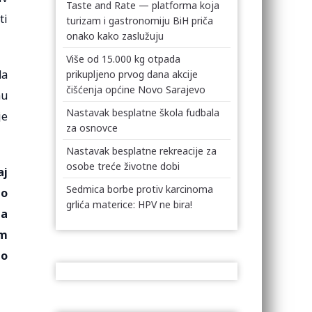
Taste and Rate — platforma koja
ti
turizam i gastronomiju BiH priča
onako kako zaslužuju
Više od 15.000 kg otpada
da
prikupljeno prvog dana akcije
čišćenja općine Novo Sarajevo
nu
Nastavak besplatne škola fudbala
je
za osnovce
Nastavak besplatne rekreacije za
osobe treće životne dobi
aj
Sedmica borbe protiv karcinoma
mo
grlića materice: HPV ne bira!
la
am
to