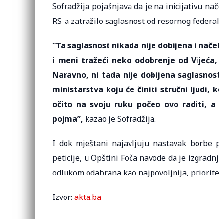
Sofradžija pojašnjava da je na inicijativu n
RS-a zatražilo saglasnost od resornog federa
“Ta saglasnost nikada nije dobijena i nač
i meni tražeći neko odobrenje od Vijeća,
Naravno, ni tada nije dobijena saglasnos
ministarstva koju će činiti stručni ljudi, 
očito na svoju ruku počeo ovo raditi, a
pojma”,
kazao je Sofradžija.
I dok mještani najavljuju nastavak borbe p
peticije, u Opštini Foča navode da je izgradn
odlukom odabrana kao najpovoljnija, prioritet
Izvor:
akta.ba