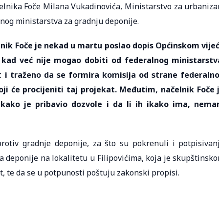
ačelnika Foče Milana Vukadinovića, Ministarstvo za urbaniz
lnog ministarstva za gradnju deponije.
elnik Foče je nekad u martu poslao dopis Općinskom vije
 kad već nije mogao dobiti od federalnog ministarstv
t i traženo da se formira komisija od strane federaln
koji će procijeniti taj projekat. Međutim, načelnik Foče 
 kako je pribavio dozvole i da li ih ikako ima, nem
rotiv gradnje deponije, za što su pokrenuli i potpisivan
ja deponije na lokalitetu u Filipovićima, koja je skupštinsk
, te da se u potpunosti poštuju zakonski propisi.