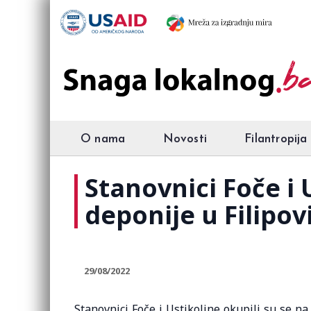
O nama
Novosti
Filantropija
Stanovnici Foče i 
deponije u Filipo
29/08/2022
Stanovnici Foče i Ustikoline okupili su se na 