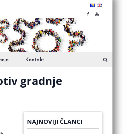
anja
Kontakt
otiv gradnje
NAJNOVIJI ČLANCI
iv