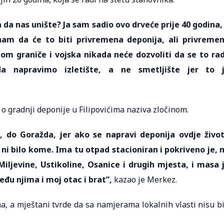
a da nas unište? Ja sam sadio ovo drveće prije 40 godina,
 nam da će to biti privremena deponija, ali privreme
jom graniče i vojska nikada neće dozvoliti da se to rad
a napravimo izletište, a ne smetljište jer to 
o gradnji deponije u Filipovićima naziva zločinom.
e, do Goražda, jer ako se napravi deponija ovdje živo
i bilo kome. Ima tu otpad stacioniran i pokriveno je, 
iljevine, Ustikoline, Osanice i drugih mjesta, i masa 
eđu njima i moj otac i brat”,
kazao je Merkez.
a, a mještani tvrde da sa namjerama lokalnih vlasti nisu bi