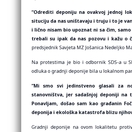
“Odrediti deponiju na ovakvoj jednoj lok
situciju da nas uništavaju i truju i to je 
i lično nisam bio upoznat ni sa čim, samo
trebali su ipak da nas pozovu i kažu o č
predsjednik Savjeta MZ Jošanica Nedeljko Ma
Na protestima je bio i odbornik SDS-a u S
odluka o gradnji deponije bila u lokalnom par
“Mi smo svi jedinstveno glasali za no
stanovništva, jer sadašnjoj deponiji na 
Ponavljam, došao sam kao građanin Foč
deponija i ekološka katastrofa blizu njiho
Gradnji deponije na ovom lokalitetu proti