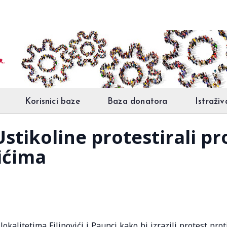
Korisnici baze
Baza donatora
Istraživ
Ustikoline protestirali pr
vićima
lokalitetima Filipovići i Paunci kako bi izrazili protest prot