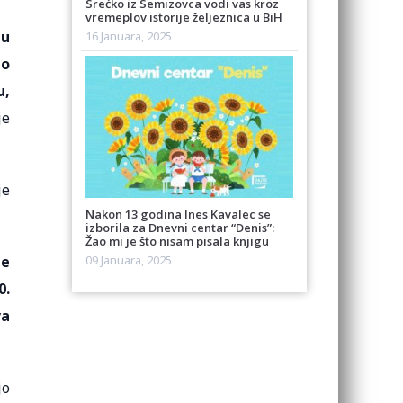
Srećko iz Semizovca vodi vas kroz
vremeplov istorije željeznica u BiH
 u
16 Januara, 2025
ao
u,
je
je
Nakon 13 godina Ines Kavalec se
izborila za Dnevni centar “Denis”:
Žao mi je što nisam pisala knjigu
je
09 Januara, 2025
0.
va
jo