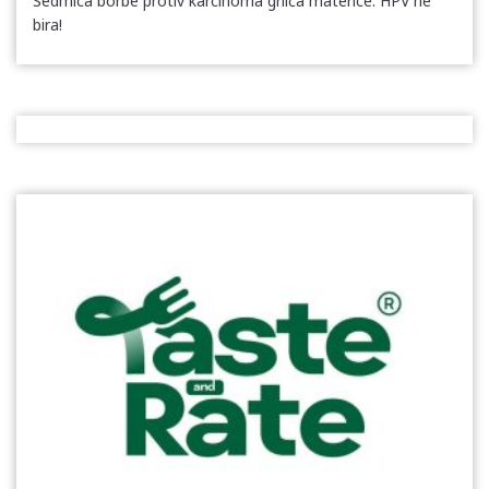
Sedmica borbe protiv karcinoma grlića materice: HPV ne
bira!