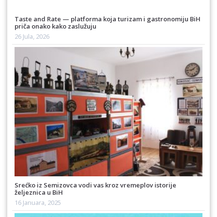
Taste and Rate — platforma koja turizam i gastronomiju BiH
priča onako kako zaslužuju
26 Jula, 2026
Srećko iz Semizovca vodi vas kroz vremeplov istorije
željeznica u BiH
16 Januara, 2025