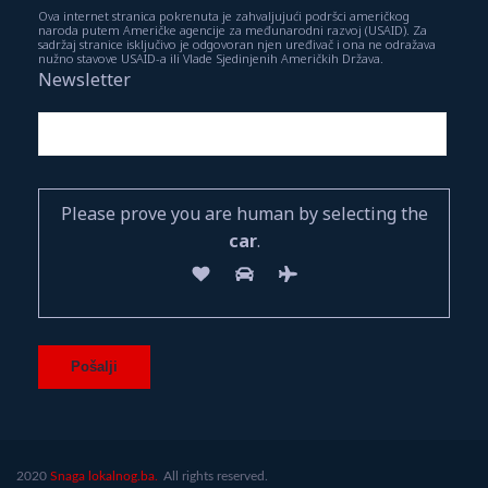
Ova internet stranica pokrenuta je zahvaljujući podršci američkog
naroda putem Američke agencije za međunarodni razvoj (USAID). Za
sadržaj stranice isključivo je odgovoran njen uređivač i ona ne odražava
nužno stavove USAID-a ili Vlade Sjedinjenih Američkih Država.
Newsletter
Please prove you are human by selecting the
car
.
2020
Snaga lokalnog.ba.
All rights reserved.