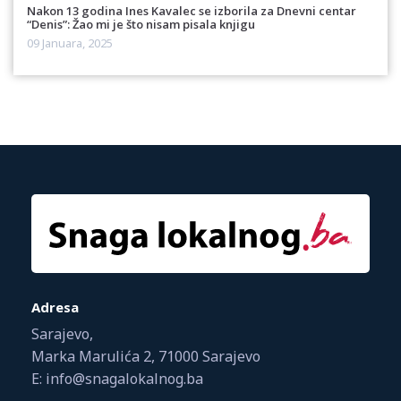
Nakon 13 godina Ines Kavalec se izborila za Dnevni centar
“Denis”: Žao mi je što nisam pisala knjigu
09 Januara, 2025
Adresa
Sarajevo,
Marka Marulića 2, 71000 Sarajevo
E: info@snagalokalnog.ba