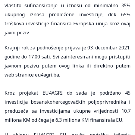
vlastito sufinansiranje u iznosu od minimalno 35%
ukupnog iznosa predložene investicije, dok 65%
troškova investicije finansira Evropska unija kroz ovaj
javni poziv.
Krajnji rok za podnošenje prijava je 03. decembar 2021.
godine do 17:00 sati. Svi zainteresirani mogu pristupiti
javnom pozivu putem ovog linka ili direktno putem
web stranice eu4agri.ba.
Kroz projekat EU4AGRI do sada je podržano 45
investicija bosanskohercegovačkih poljoprivrednika i
preduzeća sa investicijama ukupne vrijednosti 10.7
miliona KM od čega je 6.3 miliona KM finansirala EU.
U sklopu EU4AGRI, EU pruža podršku jačanju