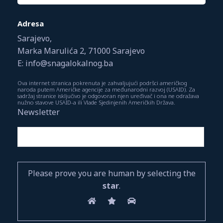
Adresa
Sarajevo,
Marka Marulića 2, 71000 Sarajevo
E: info@snagalokalnog.ba
Ova internet stranica pokrenuta je zahvaljujući podršci američkog
naroda putem Američke agencije za međunarodni razvoj (USAID). Za
sadržaj stranice isključivo je odgovoran njen uređivač i ona ne odražava
nužno stavove USAID-a ili Vlade Sjedinjenih Američkih Država.
Newsletter
Please prove you are human by selecting the
star
.