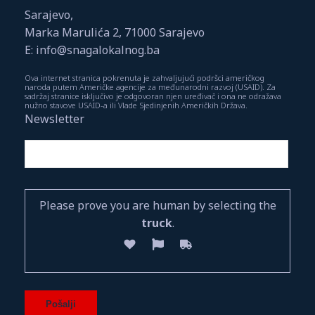
Sarajevo,
Marka Marulića 2, 71000 Sarajevo
E: info@snagalokalnog.ba
Ova internet stranica pokrenuta je zahvaljujući podršci američkog
naroda putem Američke agencije za međunarodni razvoj (USAID). Za
sadržaj stranice isključivo je odgovoran njen uređivač i ona ne odražava
nužno stavove USAID-a ili Vlade Sjedinjenih Američkih Država.
Newsletter
Please prove you are human by selecting the
truck
.