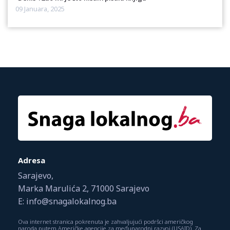
09 Januara, 2025
Adresa
Sarajevo,
Marka Marulića 2, 71000 Sarajevo
E: info@snagalokalnog.ba
Ova internet stranica pokrenuta je zahvaljujući podršci američkog
naroda putem Američke agencije za međunarodni razvoj (USAID). Za