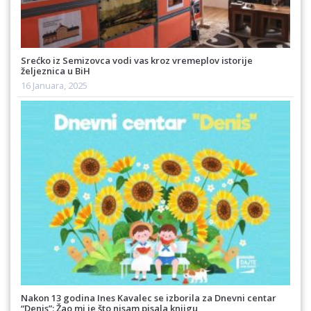
Srećko iz Semizovca vodi vas kroz vremeplov istorije
željeznica u BiH
16 Januara, 2025
Nakon 13 godina Ines Kavalec se izborila za Dnevni centar
“Denis”: Žao mi je što nisam pisala knjigu