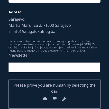
Adresa
Sarajevo,
Marka Marulića 2, 71000 Sarajevo
E: info@snagalokalnog.ba
Ova internet stranica pokrenuta je zahvaljujući podršci američkog
naroda putem Američke agencije za međunarodni razvoj (USAID). Za
sadržaj stranice isključivo je odgovoran njen uređivač i ona ne odražava
nužno stavove USAID-a ili Vlade Sjedinjenih Američkih Država.
Newsletter
Please prove you are human by selecting the
car
.