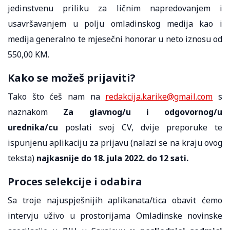
jedinstvenu priliku za ličnim napredovanjem i
usavršavanjem u polju omladinskog medija kao i
medija generalno te mjesečni honorar u neto iznosu od
550,00 KM.
Kako se možeš prijaviti?
Tako što ćeš nam na
redakcija.karike@gmail.com
s
naznakom
Za glavnog/u i odgovornog/u
urednika/cu
poslati svoj CV, dvije preporuke te
ispunjenu aplikaciju za prijavu (nalazi se na kraju ovog
teksta)
najkasnije do 18. jula 2022. do 12 sati.
Proces selekcije i odabira
Sa troje najuspješnijih aplikanata/tica obavit ćemo
intervju uživo u prostorijama Omladinske novinske