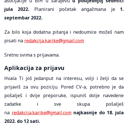
asocijacije u BiH u Sarajevu
u posljednjoj sedmici
jula
2022.
Planirani početak angažmana je
1.
septembar 2022.
Za bilo koja dodatna pitanja i nedoumice možeš nam
pisati na
redakcija.karike@gmail.com
Sretno svima s prijavama.
Aplikacija za prijavu
Hvala Ti još jedanput na interesu, volji i želji da se
prijaviš za ovu poziciju. Pored CV-a, potrebno je da
pošalješ i dvije preporuke, ispuniš dolje navedene
zadatke i sve skupa pošalješ
na
redakcija.karike@gmail.com
najkasnije do 18. jula
2022. do 12 sati.