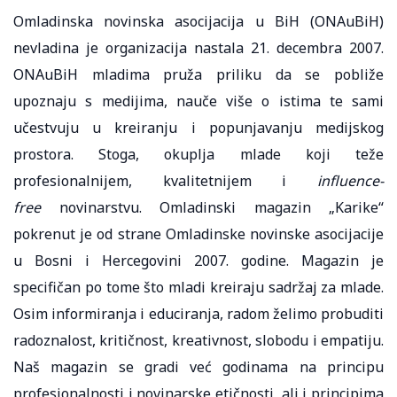
Omladinska novinska asocijacija u BiH (ONAuBiH)
nevladina je organizacija nastala 21. decembra 2007.
ONAuBiH mladima pruža priliku da se pobliže
upoznaju s medijima, nauče više o istima te sami
učestvuju u kreiranju i popunjavanju medijskog
prostora. Stoga, okuplja mlade koji teže
profesionalnijem, kvalitetnijem i
influence-
free
novinarstvu. Omladinski magazin „Karike“
pokrenut je od strane Omladinske novinske asocijacije
u Bosni i Hercegovini 2007. godine. Magazin je
specifičan po tome što mladi kreiraju sadržaj za mlade.
Osim informiranja i educiranja, radom želimo probuditi
radoznalost, kritičnost, kreativnost, slobodu i empatiju.
Naš magazin se gradi već godinama na principu
profesionalnosti i novinarske etičnosti, ali i principima