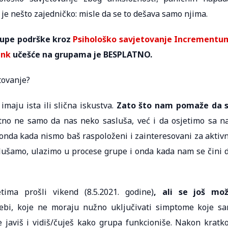
i je nešto zajedničko: misle da se to dešava samo njima.
rupe podrške kroz
Psihološko savjetovanje Incrementu
ank
učešće na grupama je BESPLATNO.
tovanje?
maju ista ili slična iskustva.
Zato što nam pomaže da 
tno ne samo da nas neko sasluša, već i da osjetimo sa n
 i onda kada nismo baš raspoloženi i zainteresovani za aktiv
Slušamo, ulazimo u procese grupe i onda kada nam se čini 
ma prošli vikend (8.5.2021. godine)
, ali se još mo
ebi, koje ne moraju nužno uključivati simptome koje s
 javiš i vidiš/čuješ kako grupa funkcioniše. Nakon kratk