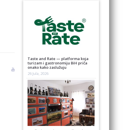
Taste and Rate — platforma koja
turizam i gastronomiju BiH priča
onako kako zaslužuju
26 Jula, 2026