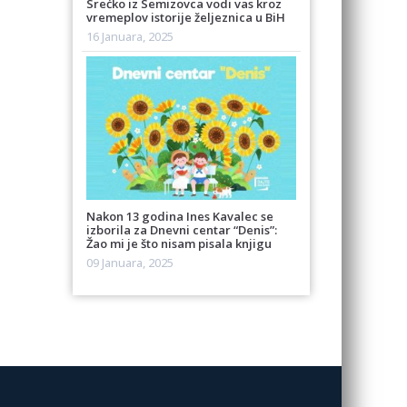
Srećko iz Semizovca vodi vas kroz
vremeplov istorije željeznica u BiH
16 Januara, 2025
Nakon 13 godina Ines Kavalec se
izborila za Dnevni centar “Denis”:
Žao mi je što nisam pisala knjigu
09 Januara, 2025