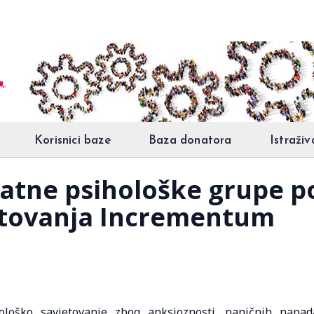
Korisnici baze
Baza donatora
Istraživ
platne psihološke grupe 
etovanja Incrementum
hološko savjetovanje zbog anksioznosti, paničnih napad