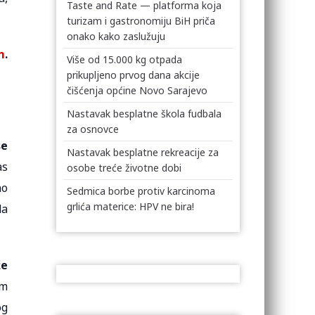
Taste and Rate — platforma koja
turizam i gastronomiju BiH priča
onako kako zaslužuju
m
.
Više od 15.000 kg otpada
prikupljeno prvog dana akcije
čišćenja općine Novo Sarajevo
Nastavak besplatne škola fudbala
za osnovce
se
Nastavak besplatne rekreacije za
as
osobe treće životne dobi
no
Sedmica borbe protiv karcinoma
grlića materice: HPV ne bira!
da
že
am
og