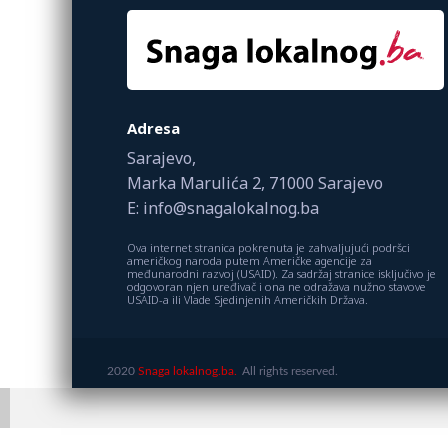
Adresa
Sarajevo,
Marka Marulića 2, 71000 Sarajevo
E: info@snagalokalnog.ba
Ova internet stranica pokrenuta je zahvaljujući podršci
američkog naroda putem Američke agencije za
međunarodni razvoj (USAID). Za sadržaj stranice isključivo je
odgovoran njen uređivač i ona ne odražava nužno stavove
USAID-a ili Vlade Sjedinjenih Američkih Država.
2020
Snaga lokalnog.ba.
All rights reserved.