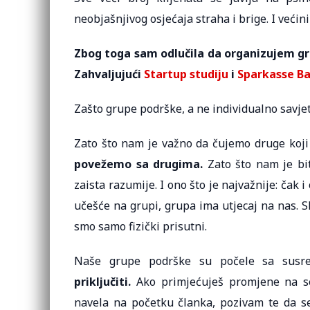
neobjašnjivog osjećaja straha i brige. I većin
Zbog toga sam odlučila da organizujem g
Zahvaljujući
Startup studiju
i
Sparkasse B
Zašto grupe podrške, a ne individualno savje
Zato što nam je važno da čujemo druge koji i
povežemo sa drugima.
Zato što nam je bi
zaista razumije. I ono što je najvažnije: čak
učešće na grupi, grupa ima utjecaj na nas. 
smo samo fizički prisutni.
Naše grupe podrške su počele sa susreti
priključiti.
Ako primjećuješ promjene na s
navela na početku članka, pozivam te da se