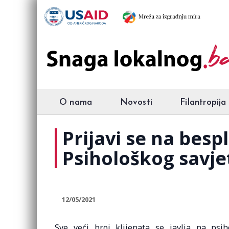
O nama
Novosti
Filantropija
Prijavi se na bes
Psihološkog savj
12/05/2021
Sve veći broj klijenata se javlja na psi