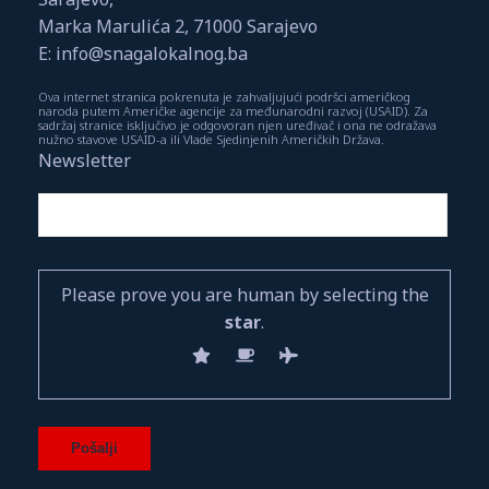
Marka Marulića 2, 71000 Sarajevo
E: info@snagalokalnog.ba
Ova internet stranica pokrenuta je zahvaljujući podršci američkog
naroda putem Američke agencije za međunarodni razvoj (USAID). Za
sadržaj stranice isključivo je odgovoran njen uređivač i ona ne odražava
nužno stavove USAID-a ili Vlade Sjedinjenih Američkih Država.
Newsletter
Please prove you are human by selecting the
star
.