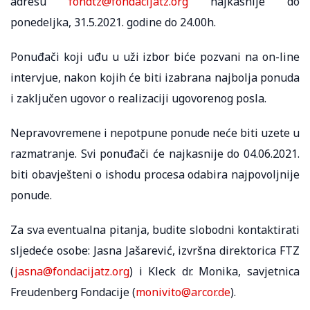
adresu
fondtz@fondacijatz.org
najkasnije do
ponedeljka, 31.5.2021. godine do 24.00h.
Ponuđači koji uđu u uži izbor biće pozvani na on-line
intervjue, nakon kojih će biti izabrana najbolja ponuda
i zaključen ugovor o realizaciji ugovorenog posla.
Nepravovremene i nepotpune ponude neće biti uzete u
razmatranje. Svi ponuđači će najkasnije do 04.06.2021.
biti obavješteni o ishodu procesa odabira najpovoljnije
ponude.
Za sva eventualna pitanja, budite slobodni kontaktirati
sljedeće osobe: Jasna Jašarević, izvršna direktorica FTZ
(
jasna@fondacijatz.org
) i Kleck dr. Monika, savjetnica
Freudenberg Fondacije (
monivito@arcor.de
).