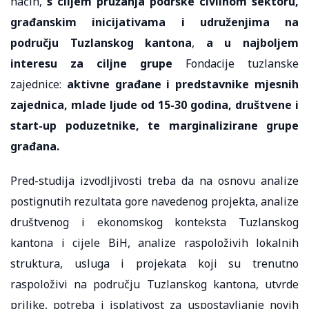
način,
s ciljem pružanja podrške civilnom sektoru,
građanskim inicijativama i udruženjima na
području Tuzlanskog kantona
,
a u najboljem
interesu za
ciljne grupe
Fondacije tuzlanske
zajednice:
aktivne građane i predstavnike mjesnih
zajednica, mlade ljude od 15-30 godina, društvene i
start-up poduzetnike, te marginalizirane grupe
građana.
Pred-studija izvodljivosti treba da na osnovu analize
postignutih rezultata gore navedenog projekta, analize
društvenog i ekonomskog konteksta Tuzlanskog
kantona i cijele BiH, analize raspoloživih lokalnih
struktura, usluga i projekata koji su trenutno
raspoloživi na području Tuzlanskog kantona, utvrde
prilike, potreba i isplativost za uspostavljanje novih