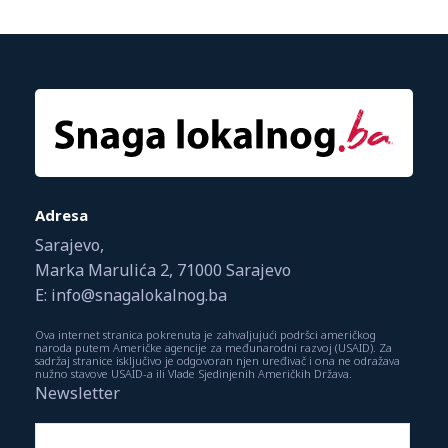
Adresa
Sarajevo,
Marka Marulića 2, 71000 Sarajevo
E: info@snagalokalnog.ba
Ova internet stranica pokrenuta je zahvaljujući podršci američkog
naroda putem Američke agencije za međunarodni razvoj (USAID). Za
sadržaj stranice isključivo je odgovoran njen uređivač i ona ne odražava
nužno stavove USAID-a ili Vlade Sjedinjenih Američkih Država.
Newsletter