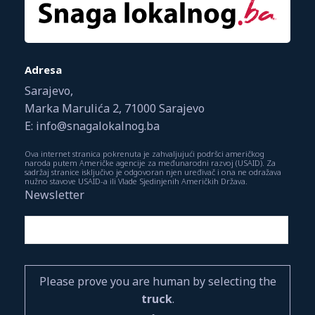
Adresa
Sarajevo,
Marka Marulića 2, 71000 Sarajevo
E: info@snagalokalnog.ba
Ova internet stranica pokrenuta je zahvaljujući podršci američkog
naroda putem Američke agencije za međunarodni razvoj (USAID). Za
sadržaj stranice isključivo je odgovoran njen uređivač i ona ne odražava
nužno stavove USAID-a ili Vlade Sjedinjenih Američkih Država.
Newsletter
Please prove you are human by selecting the
truck
.