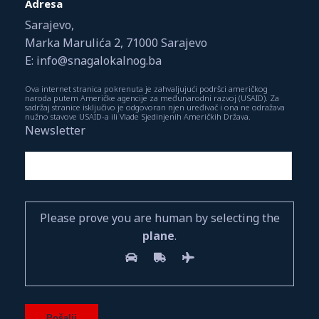
Adresa
Sarajevo,
Marka Marulića 2, 71000 Sarajevo
E: info@snagalokalnog.ba
Ova internet stranica pokrenuta je zahvaljujući podršci američkog
naroda putem Američke agencije za međunarodni razvoj (USAID). Za
sadržaj stranice isključivo je odgovoran njen uređivač i ona ne odražava
nužno stavove USAID-a ili Vlade Sjedinjenih Američkih Država.
Newsletter
Please prove you are human by selecting the
plane
.