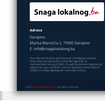
Adresa
Sarajevo,
Marka Marulića 2, 71000 Sarajevo
E: info@snagalokalnog.ba
Ova internet stranica pokrenuta je zahvaljujući podršci
američkog naroda putem Američke agencije za
međunarodni razvoj (USAID). Za sadržaj stranice isključivo je
odgovoran njen uređivač i ona ne odražava nužno stavove
USAID-a ili Vlade Sjedinjenih Američkih Država.
2020
Snaga lokalnog.ba.
All rights reserved.