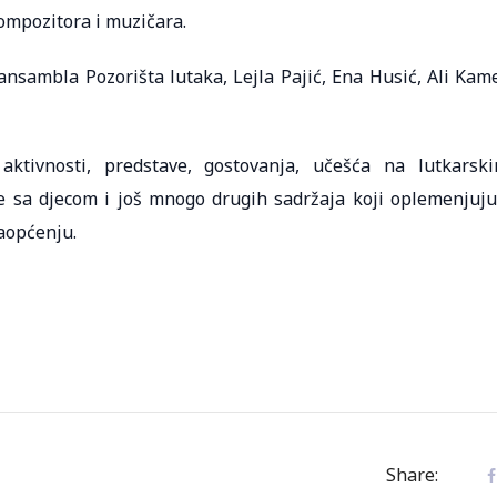
kompozitora i muzičara.
ansambla Pozorišta lutaka, Lejla Pajić, Ena Husić, Ali Kam
ktivnosti, predstave, gostovanja, učešća na lutkarsk
ice sa djecom i još mnogo drugih sadržaja koji oplemenjuju
saopćenju.
Share: