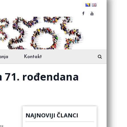
anja
Kontakt
m 71. rođendana
NAJNOVIJI ČLANCI
ru