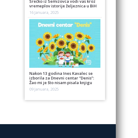
Srećko iz Semizovca vodi vas kroz
vremeplov istorije željeznica u BiH
16 Januara, 2025
Nakon 13 godina Ines Kavalec se
izborila za Dnevni centar “Denis”:
Žao mi je što nisam pisala knjigu
09 Januara, 2025