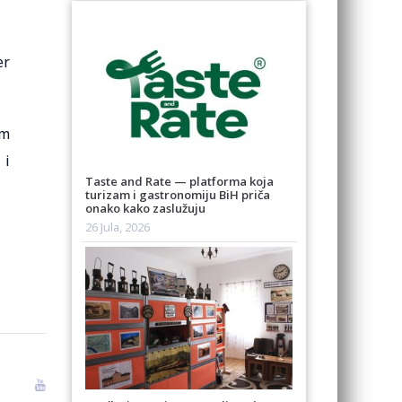
er
im
 i
Taste and Rate — platforma koja
turizam i gastronomiju BiH priča
onako kako zaslužuju
26 Jula, 2026