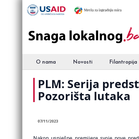
O nama
Novosti
Filantropija
PLM: Serija preds
Pozorišta lutaka
07/11/2023
Nakon uspješne premijere svoje nove preds