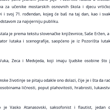
va za učenike mostarskih osnovnih škola i djecu vrtićk
vi i svoj 71. rođendan, kojeg će baš na taj dan, kao i sva
edstavom za najvjerniju publiku.
stala je prema tekstu slovenačke književnice, Saše Eržen, a
ator lutaka i scenografije, saopćeno je iz Pozorišta luta
, Vuka, Zeca i Medvjeda, koji imaju ljudske osobine što 
ke životinje se pitaju odakle ono dolazi, čije je i šta da ra
osobinama ličnosti, poput plahovitosti, hrabrosti, lukavstv
je Vasko Atanasovski, saksofonist i flautist, jedan 