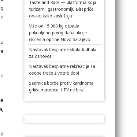
Taste and Rate — platforma koja
og
turizam i gastronomiju BiH priča
onako kako zaslužuju
ke
Više od 15.000 kg otpada
prikupljeno prvog dana akcije
čišćenja općine Novo Sarajevo
 u
Nastavak besplatne škola fudbala
ka
za osnovce
Nastavak besplatne rekreacije za
osobe treće životne dobi
je
Sedmica borbe protiv karcinoma
grlića materice: HPV ne bira!
de
a,
od