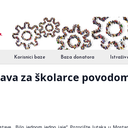
Korisnici baze
Baza donatora
Istraživ
tava za školarce povodo
tave „Bilo jednom jedno jaje“ Pozorište lutaka u Mosta