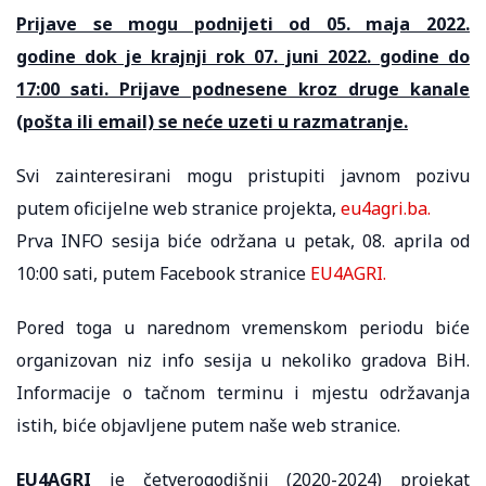
Prijave se mogu podnijeti od 05. maja 2022.
godine dok je krajnji rok 07. juni 2022. godine do
17:00 sati. Prijave podnesene kroz druge kanale
(pošta ili email) se neće uzeti u razmatranje.
Svi zainteresirani mogu pristupiti javnom pozivu
putem oficijelne web stranice projekta,
eu4agri.ba.
Prva INFO sesija biće održana u petak, 08. aprila od
10:00 sati, putem Facebook stranice
EU4AGRI.
Pored toga u narednom vremenskom periodu biće
organizovan niz info sesija u nekoliko gradova BiH.
Informacije o tačnom terminu i mjestu održavanja
istih, biće objavljene putem naše web stranice.
EU4AGRI
je četverogodišnji (2020-2024) projekat