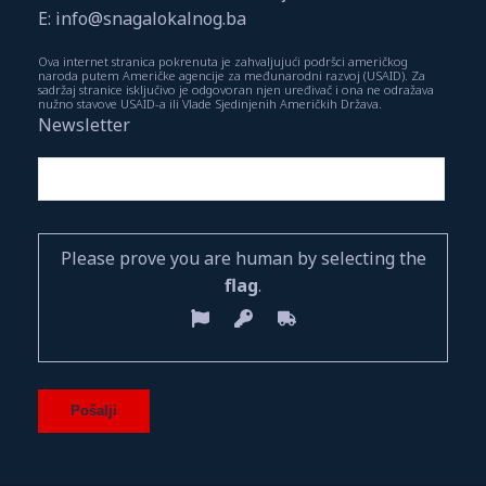
E: info@snagalokalnog.ba
Ova internet stranica pokrenuta je zahvaljujući podršci američkog
naroda putem Američke agencije za međunarodni razvoj (USAID). Za
sadržaj stranice isključivo je odgovoran njen uređivač i ona ne odražava
nužno stavove USAID-a ili Vlade Sjedinjenih Američkih Država.
Newsletter
Please prove you are human by selecting the
flag
.