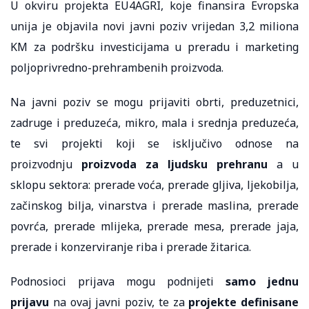
U okviru projekta EU4AGRI, koje finansira Evropska
unija je objavila novi javni poziv vrijedan 3,2 miliona
KM za podršku investicijama u preradu i marketing
poljoprivredno-prehrambenih proizvoda.
Na javni poziv se mogu prijaviti obrti, preduzetnici,
zadruge i preduzeća, mikro, mala i srednja preduzeća,
te svi projekti koji se isključivo odnose na
proizvodnju
proizvoda za ljudsku prehranu
a u
sklopu sektora: prerade voća, prerade gljiva, ljekobilja,
začinskog bilja, vinarstva i prerade maslina, prerade
povrća, prerade mlijeka, prerade mesa, prerade jaja,
prerade i konzerviranje riba i prerade žitarica.
Podnosioci prijava mogu podnijeti
samo jednu
prijavu
na ovaj javni poziv, te za
projekte definisane