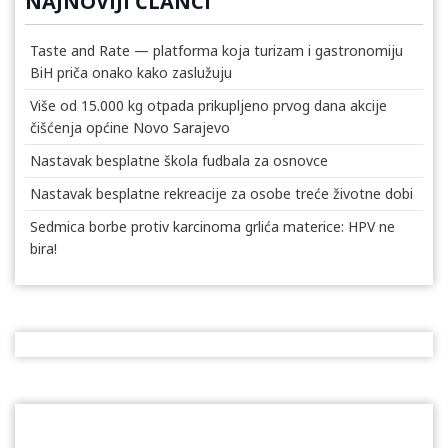
NAJNOVIJI ČLANCI
Taste and Rate — platforma koja turizam i gastronomiju
BiH priča onako kako zaslužuju
Više od 15.000 kg otpada prikupljeno prvog dana akcije
čišćenja općine Novo Sarajevo
Nastavak besplatne škola fudbala za osnovce
Nastavak besplatne rekreacije za osobe treće životne dobi
Sedmica borbe protiv karcinoma grlića materice: HPV ne
bira!