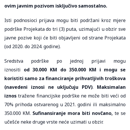
ovim javnim pozivom isključivo samostalno.
Isti podnosioci prijava mogu biti podržani kroz mjere
podrške Projekata do tri (3) puta, uzimajući u obzir sve
javne pozive koji će biti objavljeni od strane Projekata
(od 2020. do 2024. godine).
Sredstva podrške po jednoj prijavi mogu
iznositi
od
30.000 KM do 350.000 KM i mogu se
koristiti samo za financiranje prihvatljivih troškova
(navedeni iznosi ne uključuju PDV)
.
Maksimalan
iznos
tražene financijske podrške ne može biti veći od
70% prihoda ostvarenog u 2021. godini ili maksimalno
350.000 KM.
Sufinansiranje mora biti novčano,
te se
učešće neke druge vrste neće uzimati u obzir.