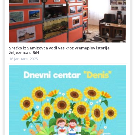
Srećko iz Semizovca vodi vas kroz vremeplov istorije
željeznica u BiH
16 Januara, 2025