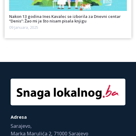
Nakon 13 godina Ines Kavalec se izborila za Dnevni centar
“Denis”: Žao mi je što nisam pisala knjigu
09 Januara, 2025
Adresa
Sarajevo,
Marka Marulića 2, 71000 Sarajevo