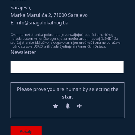
Sarajevo,
Marka Marulića 2, 71000 Sarajevo
E: info@snagalokalnog.ba
Ova internet stranica pokrenuta je zahvaljujući podršci američkog
naroda putem Američke agencije za međunarodni razvoj (USAID). Za
sadržaj stranice isključivo je odgovoran njen uređivač i ona ne odražava
nužno stavove USAID-a ili Vlade Sjedinjenih Američkih Država.
Newsletter
Please prove you are human by selecting the
star
.