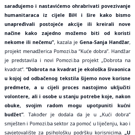
sarađujemo i nastavićemo ohrabrivati povezivanje
humanitaraca iz cijele BiH i šire kako bismo
unapređivali postojeće akcije ili kreirali nove
načine kako zajedno možemo biti od koristi
nekome ili nečemu”
, kazala je
Gena-Sanja Handžar
,
projekt menadžerica Pomozi.ba “Kuće dobra”. Handžar
je predstavila i novi Pomozi.ba projekt „Dobrota na
kvadrat“.
“Dobrota na kvadrat je ekološka šivaonica
u kojoj od odbačenog tekstila šijemo nove korisne
predmete, a u cijeli proces nastojimo uključiti
volontere, ali i osobe u stanju potrebe koje, nakon
obuke, svojim radom mogu upotpuniti kućni
budžet”
. Također je dodala da je u „Kući dobra“
smješten i Pomozi.ba sektor za pomoć u liječenju, kao i
savjetovalište za psihološku podršku korisnicima.
„U