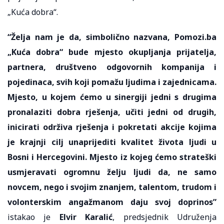
„Kuća dobra“.
“Želja nam je da, simbolično nazvana, Pomozi.ba
„Kuća dobra“ bude mjesto okupljanja prijatelja,
partnera, društveno odgovornih kompanija i
pojedinaca, svih koji pomažu ljudima i zajednicama.
Mjesto, u kojem ćemo u sinergiji jedni s drugima
pronalaziti dobra rješenja, učiti jedni od drugih,
inicirati održiva rješenja i pokretati akcije kojima
je krajnji cilj unaprijediti kvalitet života ljudi u
Bosni i Hercegovini. Mjesto iz kojeg ćemo strateški
usmjeravati ogromnu želju ljudi da, ne samo
novcem, nego i svojim znanjem, talentom, trudom i
volonterskim angažmanom daju svoj doprinos”
istakao je
Elvir Karalić
, predsjednik Udruženja