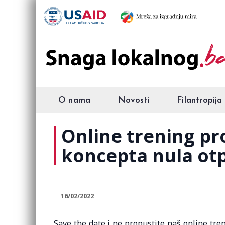
O nama
Novosti
Filantropija
Online trening pr
koncepta nula ot
16/02/2022
Save the date i ne propustite naš online tr