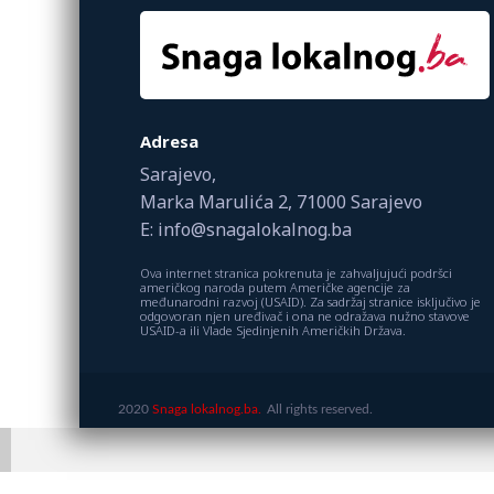
Adresa
Sarajevo,
Marka Marulića 2, 71000 Sarajevo
E: info@snagalokalnog.ba
Ova internet stranica pokrenuta je zahvaljujući podršci
američkog naroda putem Američke agencije za
međunarodni razvoj (USAID). Za sadržaj stranice isključivo je
odgovoran njen uređivač i ona ne odražava nužno stavove
USAID-a ili Vlade Sjedinjenih Američkih Država.
2020
Snaga lokalnog.ba.
All rights reserved.