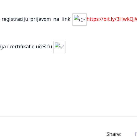
 registraciju prijavom na link
https://bit.ly/3HwkQj
a i certifikat o učešću
Share: