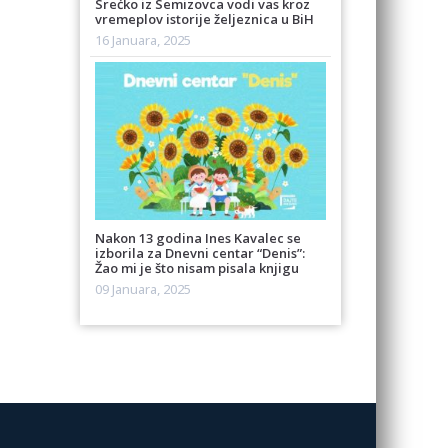
Srećko iz Semizovca vodi vas kroz
vremeplov istorije željeznica u BiH
16 Januara, 2025
Nakon 13 godina Ines Kavalec se
izborila za Dnevni centar “Denis”:
Žao mi je što nisam pisala knjigu
09 Januara, 2025