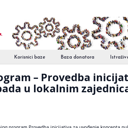
Korisnici baze
Baza donatora
Istraživ
ogram – Provedba inicija
pada u lokalnim zajednic
ening program Provedba inicijativa za uvođenje koncepta nu