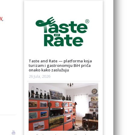
W
,
Taste and Rate — platforma koja
turizam i gastronomiju BiH priča
onako kako zaslužuju
26 Jula, 2026