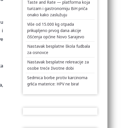
Taste and Rate — platforma koja
turizam i gastronomiju BiH priča
onako kako zaslužuju
 u
Više od 15.000 kg otpada
 i
prikupljeno prvog dana akcije
čišćenja općine Novo Sarajevo
ve
Nastavak besplatne škola fudbala
za osnovce
Nastavak besplatne rekreacije za
ca
osobe treće životne dobi
Sedmica borbe protiv karcinoma
grlića materice: HPV ne bira!
a,