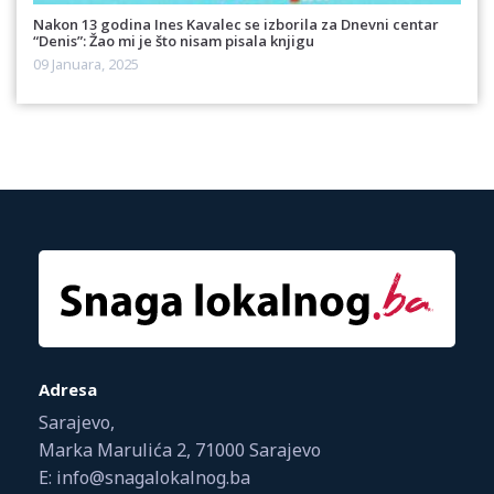
Nakon 13 godina Ines Kavalec se izborila za Dnevni centar
“Denis”: Žao mi je što nisam pisala knjigu
09 Januara, 2025
Adresa
Sarajevo,
Marka Marulića 2, 71000 Sarajevo
E: info@snagalokalnog.ba