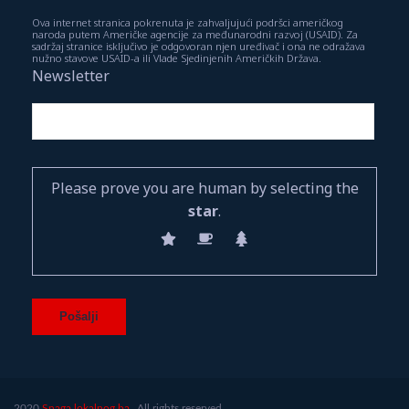
Ova internet stranica pokrenuta je zahvaljujući podršci američkog
naroda putem Američke agencije za međunarodni razvoj (USAID). Za
sadržaj stranice isključivo je odgovoran njen uređivač i ona ne odražava
nužno stavove USAID-a ili Vlade Sjedinjenih Američkih Država.
Newsletter
Please prove you are human by selecting the
star
.
2020
Snaga lokalnog.ba.
All rights reserved.