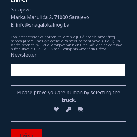
Adresa
Sarajevo,
Marka Marulića 2, 71000 Sarajevo
E: info@snagalokalnog.ba
Ova internet stranica pokrenuta je zahvaljujući podršci američkog
naroda putem Američke agencije za međunarodni razvoj (USAID). Za
sadržaj stranice isključivo je odgovoran njen uređivač i ona ne odražava
nužno stavove USAID-a ili Vlade Sjedinjenih Američkih Država.
Newsletter
Please prove you are human by selecting the
truck
.