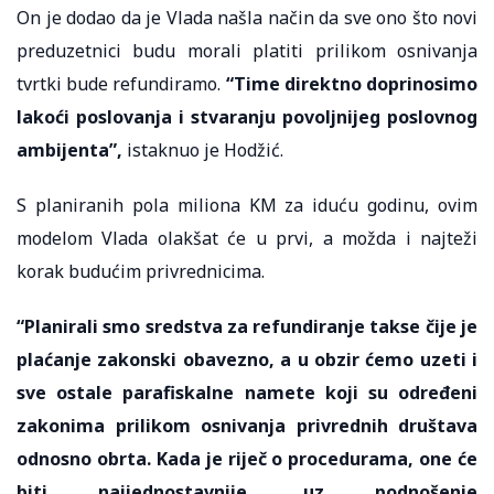
On je dodao da je Vlada našla način da sve ono što novi
preduzetnici budu morali platiti prilikom osnivanja
tvrtki bude refundiramo.
“Time direktno doprinosimo
lakoći poslovanja i stvaranju povoljnijeg poslovnog
ambijenta”,
istaknuo je Hodžić.
S planiranih pola miliona KM za iduću godinu, ovim
modelom Vlada olakšat će u prvi, a možda i najteži
korak budućim privrednicima.
“Planirali smo sredstva za refundiranje takse čije je
plaćanje zakonski obavezno, a u obzir ćemo uzeti i
sve ostale parafiskalne namete koji su određeni
zakonima prilikom osnivanja privrednih društava
odnosno obrta. Kada je riječ o procedurama, one će
biti najjednostavnije, uz podnošenje