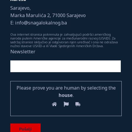
Sarajevo,
Marka Marulića 2, 71000 Sarajevo
E: info@snagalokalnog.ba
Ova internet stranica pokrenuta je zahvaljujući podršci američkog
naroda putem Američke agencije za međunarodni razvoj (USAID). Za
sadržaj stranice isključivo je odgovoran njen uređivač i ona ne odražava
nužno stavove USAID-a ili Vlade Sjedinjenih Američkih Država.
Newsletter
Please prove you are human by selecting the
house
.