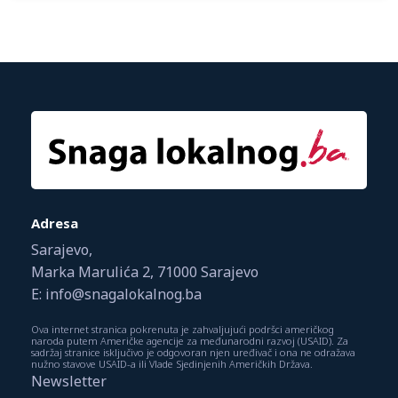
Adresa
Sarajevo,
Marka Marulića 2, 71000 Sarajevo
E: info@snagalokalnog.ba
Ova internet stranica pokrenuta je zahvaljujući podršci američkog
naroda putem Američke agencije za međunarodni razvoj (USAID). Za
sadržaj stranice isključivo je odgovoran njen uređivač i ona ne odražava
nužno stavove USAID-a ili Vlade Sjedinjenih Američkih Država.
Newsletter