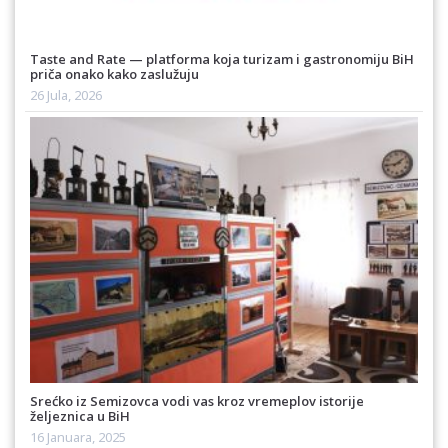
Taste and Rate — platforma koja turizam i gastronomiju BiH
priča onako kako zaslužuju
26 Jula, 2026
Srećko iz Semizovca vodi vas kroz vremeplov istorije
željeznica u BiH
16 Januara, 2025